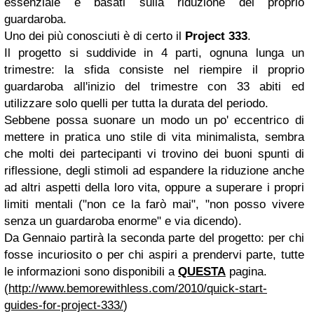
essenziale e basati sulla riduzione del proprio
guardaroba.
Uno dei più conosciuti è di certo il
Project 333
.
Il progetto si suddivide in 4 parti, ognuna lunga un
trimestre: la sfida consiste nel riempire il proprio
guardaroba all'inizio del trimestre con 33 abiti ed
utilizzare solo quelli per tutta la durata del periodo.
Sebbene possa suonare un modo un po' eccentrico di
mettere in pratica uno stile di vita minimalista, sembra
che molti dei partecipanti vi trovino dei buoni spunti di
riflessione, degli stimoli ad espandere la riduzione anche
ad altri aspetti della loro vita, oppure a superare i propri
limiti mentali ("non ce la farò mai", "non posso vivere
senza un guardaroba enorme" e via dicendo).
Da Gennaio partirà la seconda parte del progetto: per chi
fosse incuriosito o per chi aspiri a prendervi parte, tutte
le informazioni sono disponibili a
QUESTA
pagina.
(
http://www.bemorewithless.com/2010/quick-start-
guides-for-project-333/
)