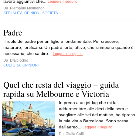
lavoro aggiuntivi che...
Leggere il seguito
Da
Pierpaolo Molinengo
ATTUALITÀ
OPINIONI
SOCIETÀ
,
,
Padre
Il ruolo del padre per un figlio è fondamentale. Per crescere,
maturare, fortificarsi. Un padre forte, attivo, che si impone quando è
necessario, che sa dire...
Leggere il seguito
Da
Dfalcicchio
CULTURA
OPINIONI
,
Quel che resta del viaggio – guida
rapida su Melbourne e Victoria
In preda a un jet-lag che mi fa
addormentare alle dieci della sera e
svegliare alle sei del mattino, ho ripreso
la mia vita a Barcellona. Sono scesa
dall'aereo...
Leggere il seguito
Da
Giulia Calli