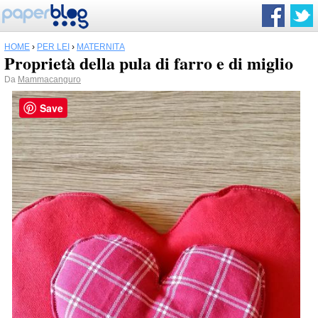
HOME
›
PER LEI
›
MATERNITÀ
Proprietà della pula di farro e di miglio
Da
Mammacanguro
Save