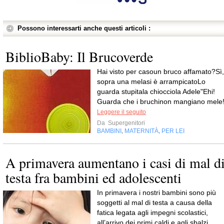
Possono interessarti anche questi articoli :
BiblioBaby: Il Brucoverde
Hai visto per casoun bruco affamato?Sì,
sopra una melasi è arrampicatoLo
guarda stupitala chiocciola Adele"Ehi!
Guarda che i bruchinon mangiano mele
Leggere il seguito
Da
Supergenitori
BAMBINI
MATERNITÀ
PER LEI
,
,
A primavera aumentano i casi di mal d
testa fra bambini ed adolescenti
In primavera i nostri bambini sono più
soggetti al mal di testa a causa della
fatica legata agli impegni scolastici,
all’arrivo dei primi caldi e agli sbalzi...