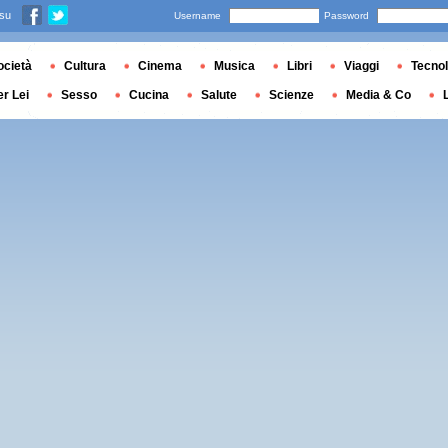
 su
Username
Password
ocietà
Cultura
Cinema
Musica
Libri
Viaggi
Tecnol
er Lei
Sesso
Cucina
Salute
Scienze
Media & Co