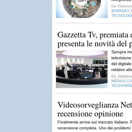
Da
Franzru
INTERNET
,
TECNOLOG
Gazzetta Tv, premiata d
presenta le novità del 
Sempre molto
televisione
del digitale
relativo all
Da
Digitalsa
MEDIA E C
TELEVISIO
Videosorveglianza Net
recensione opinione
Finalmente arriva sul mercato Italiano.
recensione completa. Uno dei problemi p