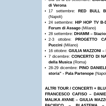
di Verona
17 settembre:
RED BULL
BC
(Napoli)
24 settembre:
HIP HOP TV B
Forum di Assago
(Milano)
28 settembre:
DHAMM
– Stazio
2-3 ottobre:
PROGETTO CA
Puccini
(Milano)
16 ottobre:
GIULIA MAZZONI – 
7 dicembre:
CONCERTO DI
N
della Musica
(Roma)
28-29 dicembre:
PINO DANIELE 
storia” - Pala Partenope
(Napol
ALTRI TOUR / CONCERTI + BL
FRANCESCO CAFISO – DANIE
MALIKA AYANE
– GIULIA MAZZ
PACIFICO – BLASTEMA 