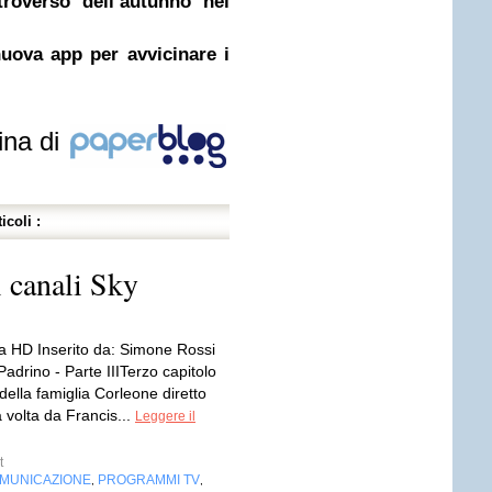
troverso dell’autunno nel
uova app per avvicinare i
ina di
icoli :
 canali Sky
 HD Inserito da: Simone Rossi
 Padrino - Parte IIITerzo capitolo
della famiglia Corleone diretto
 volta da Francis...
Leggere il
t
OMUNICAZIONE
PROGRAMMI TV
,
,