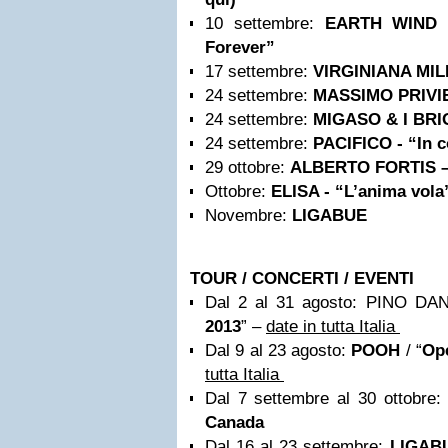
10 settembre:
EARTH
WIND
Forever”
17 settembre:
VIRGINIANA MILL
24 settembre:
MASSIMO PRIVIER
24 settembre:
MIGASO & I BRI
24 settembre:
PACIFICO - “In c
29 ottobre:
ALBERTO FORTIS –
Ottobre:
ELISA - “L’anima vola
Novembre:
LIGABUE
TOUR / CONCERTI / EVENTI
Dal 2 al 31 agosto: PINO DAN
2013
” –
date in tutta Italia
Dal 9 al 23 agosto:
POOH
/ “
Op
tutta Italia
Dal 7 settembre al 30 ottobre
Canada
Dal 16 al 23 settembre:
LIGABU