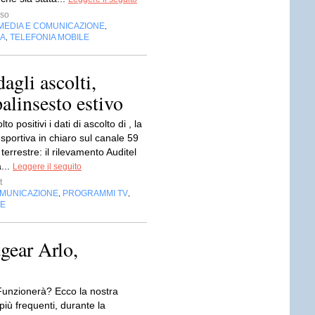
sso
MEDIA E COMUNICAZIONE
,
IA
TELEFONIA MOBILE
,
agli ascolti,
palinsesto estivo
 positivi i dati di ascolto di , la
 sportiva in chiaro sul canale 59
 terrestre: il rilevamento Auditel
a...
Leggere il seguito
t
OMUNICAZIONE
PROGRAMMI TV
,
,
NE
gear Arlo,
 Funzionerà? Ecco la nostra
iù frequenti, durante la