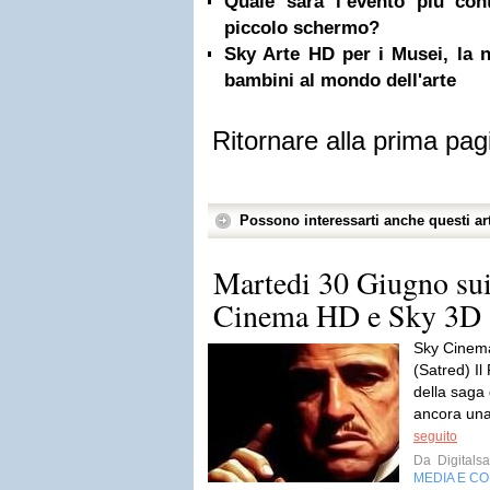
Quale sarà l’evento più con
piccolo schermo?
Sky Arte HD per i Musei, la n
bambini al mondo dell'arte
Ritornare alla prima pag
Possono interessarti anche questi art
Martedi 30 Giugno sui
Cinema HD e Sky 3D
Sky Cinema
(Satred) Il
della saga 
ancora una
seguito
Da
Digitalsa
MEDIA E C