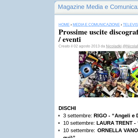
Magazine Media e Comunica
HOME
›
MEDIA E COMUNICAZIONE
›
TELEVI
Prossime uscite discograf
/ eventi
Creato il 02 agosto 2013 da
Nicoladki
@Nicola
DISCHI
3 settembre:
RIGO - “Angeli e
10 settembre:
LAURA TRENT - 
10 settembre:
ORNELLA VANO
qui)”