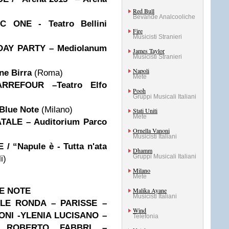
Red Bull
Bevande Analcooliche
 ONE - Teatro Bellini
Fire
Musicisti Stranieri
-DAY PARTY –
Mediolanum
James Taylor
Musicisti Stranieri
Napoli
ne Birra
(Roma)
Mete
RREFOUR –Teatro Elfo
Pooh
Gruppi Musicali Italiani
Blue Note
(Milano)
Stati Uniti
Mete
ATALE
– Auditorium Parco
Ornella Vanoni
Musicisti Italiani
/ “Napule è - Tutta n'ata
Dhamm
Gruppi Musicali Italiani
i)
Milano
Mete
UE NOTE
Malika Ayane
Musicisti Italiani
LE RONDA – PARISSE –
Wind
ONI -YLENIA LUCISANO –
Telefonia
– ROBERTO FABBRI –