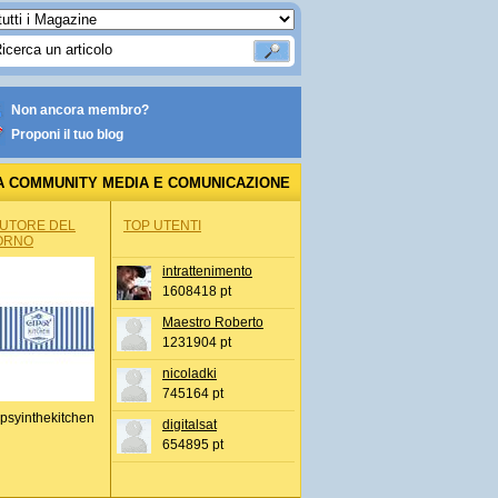
Non ancora membro?
Proponi il tuo blog
A COMMUNITY MEDIA E COMUNICAZIONE
AUTORE DEL
TOP UTENTI
ORNO
intrattenimento
1608418 pt
Maestro Roberto
1231904 pt
nicoladki
745164 pt
psyinthekitchen
digitalsat
654895 pt