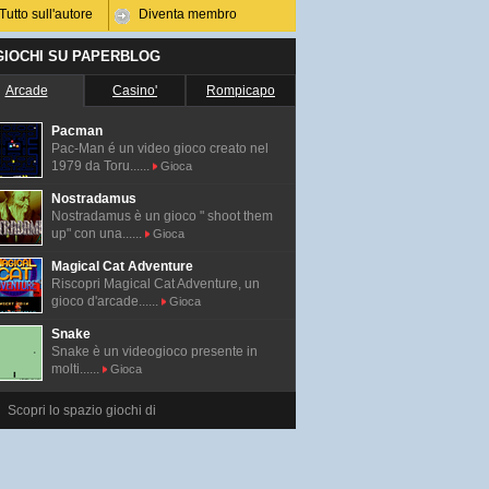
Tutto sull'autore
Diventa membro
 GIOCHI SU PAPERBLOG
Arcade
Casino'
Rompicapo
Pacman
Pac-Man é un video gioco creato nel
1979 da Toru......
Gioca
Nostradamus
Nostradamus è un gioco " shoot them
up" con una......
Gioca
Magical Cat Adventure
Riscopri Magical Cat Adventure, un
gioco d'arcade......
Gioca
Snake
Snake è un videogioco presente in
molti......
Gioca
Scopri lo spazio giochi di