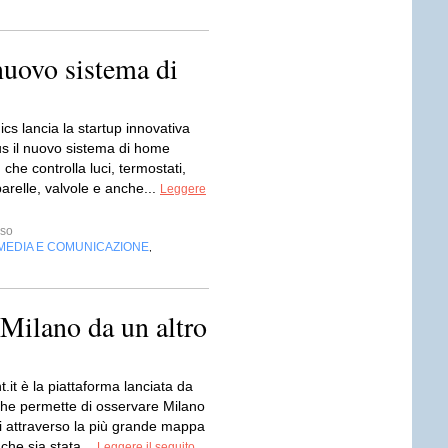
uovo sistema di
ics lancia la startup innovativa
 il nuovo sistema di home
che controlla luci, termostati,
arelle, valvole e anche...
Leggere
sso
MEDIA E COMUNICAZIONE
,
Milano da un altro
t.it è la piattaforma lanciata da
che permette di osservare Milano
i attraverso la più grande mappa
 che sia stata...
Leggere il seguito