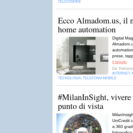
TELEVISIONE
Ecco Almadom.us, il n
home automation
Digital Mag
Almadom.us
automation 
prese, tapp
il seguito
Da
Franzru
INTERNET
,
TECNOLOGIA
TELEFONIA MOBILE
,
#MilanInSight, vivere 
punto di vista
MilanInsigh
UniCredit 
a 360 grad
fotografica