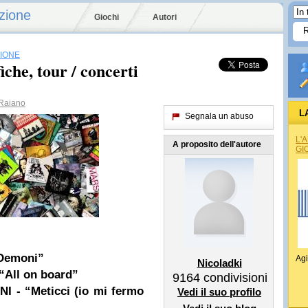
zione
Giochi
Autori
SIONE
iche, tour / concerti
Raiano
L
Segnala un abuso
L'
A proposito dell'autore
GI
 Demoni”
Agi
Nicoladki
“All on board”
9164
condivisioni
NI
- “Meticci (io mi fermo
Vedi il suo profilo