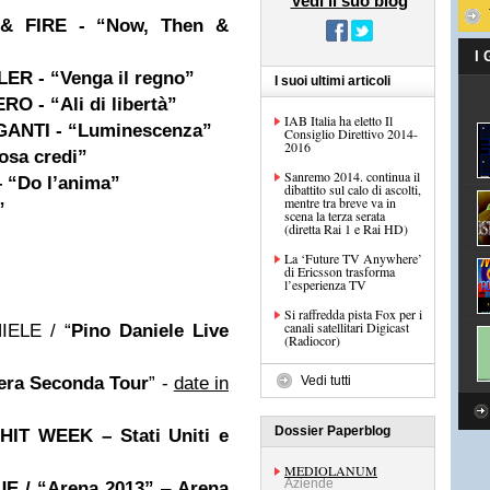
Vedi il suo blog
&
FIRE
- “Now, Then &
I
ER - “Venga il regno”
I suoi ultimi articoli
O - “Ali di libertà”
IAB Italia ha eletto Il
GANTI - “Luminescenza”
Consiglio Direttivo 2014-
2016
osa credi”
Sanremo 2014. continua il
 “Do l’anima”
dibattito sul calo di ascolti,
mentre tra breve va in
”
scena la terza serata
(diretta Rai 1 e Rai HD)
La ‘Future TV Anywhere’
di Ericsson trasforma
l’esperienza TV
Si raffredda pista Fox per i
canali satellitari Digicast
IELE / “
Pino Daniele Live
(Radiocor)
era Seconda Tour
” -
date in
Vedi tutti
Dossier Paperblog
:
HIT WEEK –
Stati Uniti
e
MEDIOLANUM
Aziende
E / “Arena 2013”
–
Arena