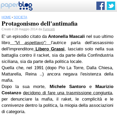
HOME
›
SOCIETÀ
Protagonismo dell'antimafia
Creato il 28 maggio 2014 da
Funicelli
E' un episodio citato da
Antonella Mascali
nel suo ultimo
libro
"Vi aspettavo":
l'autrice parla dell'assassinio
dell'imprenditore
Libero Grassi
, lasciato solo nella sua
battaglia contro il racket, sia da parte della Confindustria
siciliana, sia da parte della politica locale.
Quella che, nel 1991 (dopo Pio La Torre, Dalla Chiesa,
Mattarella, Reina ..) ancora negava l'esistenza della
mafia.
Dopo la sua morte,
Michele Santoro
e
Maurizio
Costanzo
decidono di fare una trasmissione congiunta,
per denunciare la mafia, il raket, le complicità e le
connivenze dentro la politica, la miopia della associazioni
di categoria.