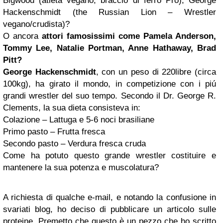
Bigwood (atleta vegano, braccio di ferro Pro), George
Hackenschmidt (the Russian Lion – Wrestler
vegano/crudista)?
O ancora
attori famosissimi come Pamela Anderson,
Tommy Lee, Natalie Portman, Anne Hathaway, Brad
Pitt?
George Hackenschmidt
, con un peso di 220libre (circa
100kg), ha girato il mondo, in competizione con i piú
grandi wrestler del suo tempo. Secondo il Dr. George R.
Clements, la sua dieta consisteva in:
Colazione – Lattuga e 5-6 noci brasiliane
Primo pasto – Frutta fresca
Secondo pasto – Verdura fresca cruda
Come ha potuto questo grande wrestler costituire e
mantenere la sua potenza e muscolatura?
A richiesta di qualche e-mail, e notando la confusione in
svariati blog, ho deciso di pubblicare un articolo sulle
proteine. Premetto che questo è un pezzo che ho scritto