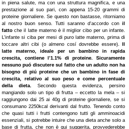
in piena salute, ma con una struttura magnifica, e una
prestazione al suo pari, con appena 15-20 grammi di
proteine giornaliere. Se questo non bastasse, ritorniamo
al nostro buon senso. Tutti saranno d’accordo con
il
fatto
che il latte materno è il miglior cibo per un infante.
L’infante si ciba per mesi di puro latte materno, prima di
toccare altri cibi (o almeno cosí dovrebbe essere).
Il
latte materno, ideale per un bambino in rapida
crescita, contiene l’1.1% di proteine. Sicuramente
nessuno puó discutere sul fatto che un adulto non ha
bisogno di piú proteine che un bambino in fase di
crescita, relativo al suo peso e come percentuale
della dieta.
Secondo questa evidenza, persino
mangiando solo un tipo di frutta – eccetto la mela – si
raggiungono dai 25 ai 40g di proteine giornaliere, se si
consumano 2250kcal derivanti dal frutto. Tenendo conto
che quasi tutti i frutti contengono tutti gli amminoacidi
essenziali, si potrebbe intuire che una dieta anche solo a
base di frutta, che non è qui suggerita, provvederebbe