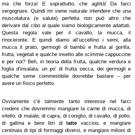
ma che forza! E soprattutto, che agilitá! Da farci
vergognare. Quindi mi viene naturale intendere che una
muscolatura (e salute) perfetta non puó altro che
derivare dal cibo al quale siamo biologicamente adattati.
Questa regola vale per il cavallo, la mucca, il
rinoceronte. E quindi diamo all’uccellino i semi, alla
mucca il prato, germogli di bambù e frutta al gorilla,
frutta, vegetali e qualche insetto alle scimmie cappuccine
e per noi? Beh, in teoria della frutta, qualche verdura e
foglia d’insalata, un po’ di frutta secca, dei germogli e
qualche seme commestibile dovrebbe bastare – per
avere un fisico perfetto.
Ovviamente c’è talmente tanto interesse nel farci
credere che dovremmo mangiare la carne di mucca, di
vitello, di maiale, di capra, di coniglio, di cavallo, di pollo,
di gallina e bere litri di
latte
vaccino, e mangiare
centinaia di tipi di formaggi diversi, e mangiare milioni di