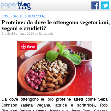
HOME
›
SALUTE E BENESSERE
Proteine: da dove le ottengono vegetariani,
vegani e crudisti?
Creato il 31 marzo 2014 da
Spacquola
Save
Da dove ottengono le loro proteine
atleti
come Seba
Johnson (atleta vegana, attrice e scrittrice), Rob