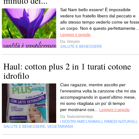
minuto del...
Sat Nam bello essere! È impossibile
vedere tuo fratello libero dal peccato e
allo stesso tempo vederlo come se foss
un corpo. Non è questo perfettamente...
Leggere il seguito
Da
Greysis
SALUTE E BENESSERE
Haul: cotton plus 2 in 1 turati cotone
idrofilo
Ciao ragazze, mentre ascolto per
l’ennesima volta la canzone che mi sta
accompagnando in quest’ultimo mese,
mi sono ritagliata un po’ di tempo
per mostrarvi cos...
Leggere il seguito
Da
Naturalmentejo
I NOSTRI AMICI ANIMALI
RIMEDI NATURALI
,
,
SALUTE E BENESSERE
VEGETARIANA
,