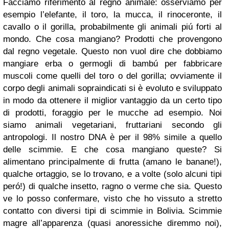
Facciamo riferimento al regno animale: osserviamo per
esempio l’elefante, il toro, la mucca, il rinoceronte, il
cavallo o il gorilla, probabilmente gli animali piú forti al
mondo. Che cosa mangiano? Prodotti che provengono
dal regno vegetale. Questo non vuol dire che dobbiamo
mangiare erba o germogli di bambú per fabbricare
muscoli come quelli del toro o del gorilla; ovviamente il
corpo degli animali sopraindicati si è evoluto e sviluppato
in modo da ottenere il miglior vantaggio da un certo tipo
di prodotti, foraggio per le mucche ad esempio. Noi
siamo animali vegetariani, fruttariani secondo gli
antropologi. Il nostro DNA è per il 98% simile a quello
delle scimmie. E che cosa mangiano queste? Si
alimentano principalmente di frutta (amano le banane!),
qualche ortaggio, se lo trovano, e a volte (solo alcuni tipi
peró!) di qualche insetto, ragno o verme che sia. Questo
ve lo posso confermare, visto che ho vissuto a stretto
contatto con diversi tipi di scimmie in Bolivia. Scimmie
magre all’apparenza (quasi anoressiche diremmo noi),