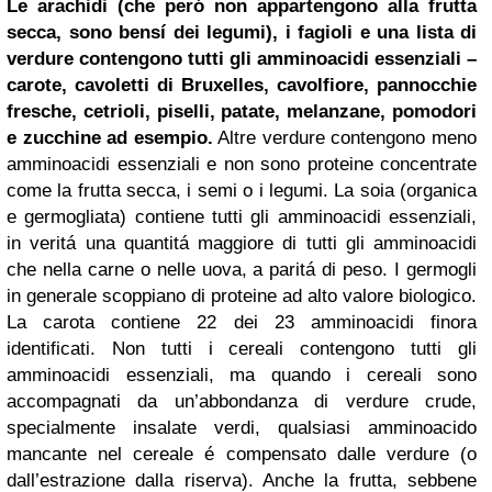
Le arachidi (che peró non appartengono alla frutta
secca, sono bensí dei legumi), i fagioli e una lista di
verdure contengono tutti gli amminoacidi essenziali –
carote, cavoletti di Bruxelles, cavolfiore, pannocchie
fresche, cetrioli, piselli, patate, melanzane, pomodori
e zucchine ad esempio.
Altre verdure contengono meno
amminoacidi essenziali e non sono proteine concentrate
come la frutta secca, i semi o i legumi. La soia (organica
e germogliata) contiene tutti gli amminoacidi essenziali,
in veritá una quantitá maggiore di tutti gli amminoacidi
che nella carne o nelle uova, a paritá di peso. I germogli
in generale scoppiano di proteine ad alto valore biologico.
La carota contiene 22 dei 23 amminoacidi finora
identificati. Non tutti i cereali contengono tutti gli
amminoacidi essenziali, ma quando i cereali sono
accompagnati da un’abbondanza di verdure crude,
specialmente insalate verdi, qualsiasi amminoacido
mancante nel cereale é compensato dalle verdure (o
dall’estrazione dalla riserva). Anche la frutta, sebbene