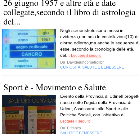
26 giugno 1957 e altre età e date
collegate,secondo il libro di astrologia
del...
Negli screenshots sono messi in
evidenza,non solo le costellazioni(10) de
giorno odierno,ma anche le sequenze d
esse, secondo la cronologia delle età,
del...
Leggere il seguito
Da
Davidejungometrolibri
CURIOSITÀ
SALUTE E BENESSERE
,
Sport è - Movimento e Salute
Evento della Provincia di UdineIl progett
nasce sotto l'egida della Provincia di
Udine, Assessorati allo Sport e alle
Politiche Sociali, con l’obiettivo di...
Leggere il seguito
Da
Elfranzo
SALUTE E BENESSERE