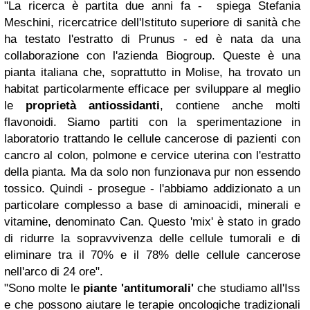
"La ricerca è partita due anni fa - spiega Stefania
Meschini, ricercatrice dell'Istituto superiore di sanità che
ha testato l'estratto di Prunus - ed è nata da una
collaborazione con l'azienda Biogroup. Queste è una
pianta italiana che, soprattutto in Molise, ha trovato un
habitat particolarmente efficace per sviluppare al meglio
le
proprietà antiossidanti
, contiene anche molti
flavonoidi. Siamo partiti con la sperimentazione in
laboratorio trattando le cellule cancerose di pazienti con
cancro al colon, polmone e cervice uterina con l'estratto
della pianta. Ma da solo non funzionava pur non essendo
tossico. Quindi - prosegue - l'abbiamo addizionato a un
particolare complesso a base di aminoacidi, minerali e
vitamine, denominato Can. Questo 'mix' è stato in grado
di ridurre la sopravvivenza delle cellule tumorali e di
eliminare tra il 70% e il 78% delle cellule cancerose
nell'arco di 24 ore".
"Sono molte le
piante 'antitumorali'
che studiamo all'Iss
e che possono aiutare le terapie oncologiche tradizionali