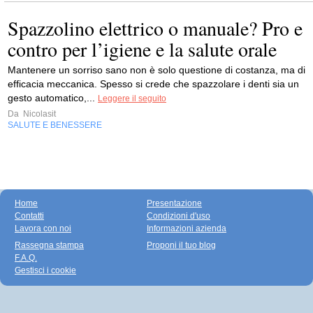
Spazzolino elettrico o manuale? Pro e
contro per l’igiene e la salute orale
Mantenere un sorriso sano non è solo questione di costanza, ma di
efficacia meccanica. Spesso si crede che spazzolare i denti sia un
gesto automatico,...
Leggere il seguito
Da
Nicolasit
SALUTE E BENESSERE
Home
Presentazione
Contatti
Condizioni d'uso
Lavora con noi
Informazioni azienda
Rassegna stampa
Proponi il tuo blog
F.A.Q.
Gestisci i cookie