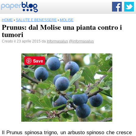
HOME
›
SALUTE E BENESSERE
›
MOLISE
Prunus: dal Molise una pianta contro i
tumori
Creato il 23 aprile 2015 da
Informasalus
@informasalus
Save
Il Prunus spinosa trigno, un arbusto spinoso che cresce