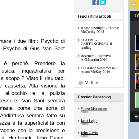
I
I suoi ultimi articoli
Il caso Spotlight - Thomas
McCarthy 2015
TEATRO -
ntare i due film: Psycho di
CARTONGESSO, il
reading
le Psycho di Gus Van Sant
Revenant - Redivivo
A.G.Inarritu 2016
è perchè. Prendere la
La Grande Scommessa -
musica, inquadratura per
Adam McKay 2016
le scopo ? Visto il risultato,
Vedi tutti
 cassetta. Alla visione
la
all'occhio e la pulizia
Dossier Paperblog
 spessore. Van Sant sembra
ttimane, come una sorta di
Viggo Mortensen
Attori
 Addirittura sembra fatto su
Janet Leigh
zza e la superficialità con
Attori
aragone con la precisione e
John Gavin
Attori
ilm di Hitchcock. John Gavin,