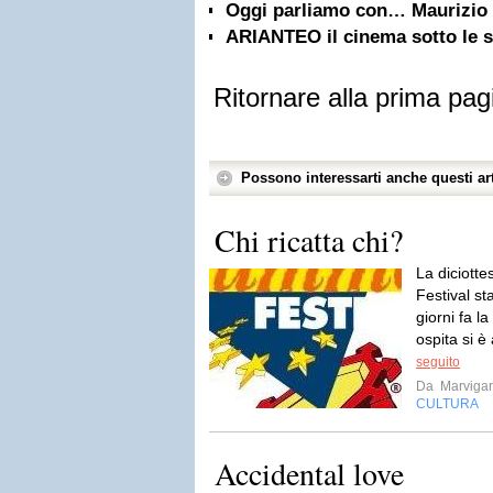
Oggi parliamo con… Maurizio 
ARIANTEO il cinema sotto le st
Ritornare alla prima pag
Possono interessarti anche questi art
Chi ricatta chi?
La diciott
Festival st
giorni fa la
ospita si è
seguito
Da
Marviga
CULTURA
Accidental love