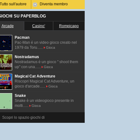
Tutto sull'autore
Diventa membro
 GIOCHI SU PAPERBLOG
Arcade
Casino'
Rompicapo
Pacman
Pac-Man é un video gioco creato nel
1979 da Toru......
Gioca
Nostradamus
Nostradamus è un gioco " shoot them
up" con una......
Gioca
Magical Cat Adventure
Riscopri Magical Cat Adventure, un
gioco d'arcade......
Gioca
Snake
Snake è un videogioco presente in
molti......
Gioca
Scopri lo spazio giochi di