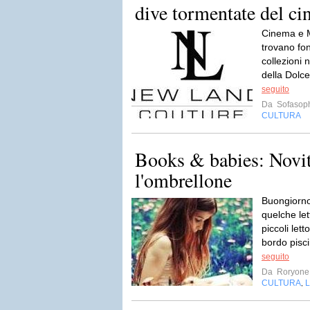
dive tormentate del cin
Cinema e Mo
trovano fon
collezioni 
della Dolce
seguito
Da
Sofasop
CULTURA
Books & babies: Novit
l'ombrellone
Buongiorno
quelche let
piccoli lett
bordo pisc
seguito
Da
Roryone
CULTURA
L
,