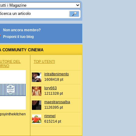
Non ancora membro?
Proponi il tuo blog
A COMMUNITY CINEMA
AUTORE DEL
TOP UTENTI
ORNO
intrattenimento
1608418 pt
lory663
1211328 pt
maestrarosalba
1126395 pt
psyinthekitchen
rimmel
615214 pt