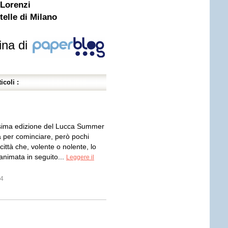
Lorenzi
elle di Milano
ina di
icoli :
esima edizione del Lucca Summer
a per cominciare, però pochi
 città che, volente o nolente, lo
 animata in seguito...
Leggere il
r4