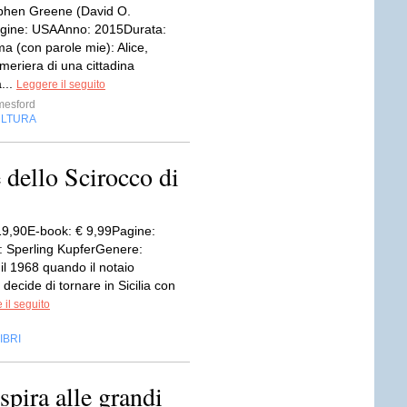
phen Greene (David O.
igine: USAAnno: 2015Durata:
a (con parole mie): Alice,
meriera di una cittadina
a...
Leggere il seguito
mesford
LTURA
 dello Scirocco di
19,90E-book: € 9,99Pagine:
: Sperling KupferGenere:
il 1968 quando il notaio
decide di tornare in Sicilia con
 il seguito
IBRI
pira alle grandi