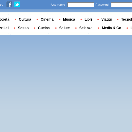
 su
Username
Password
ocietà
Cultura
Cinema
Musica
Libri
Viaggi
Tecnol
er Lei
Sesso
Cucina
Salute
Scienze
Media & Co