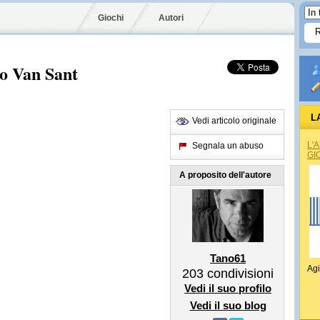
Giochi
Autori
ro Van Sant
L
Vedi articolo originale
L'
Segnala un abuso
GI
A proposito dell'autore
Tano61
Agi
203
condivisioni
Vedi il suo profilo
Vedi il suo blog