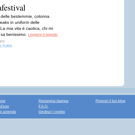
festival
delle bestemmie, colonna
eaks in uniform delle
a mia vita è caotica, chi mi
 sa benissimo.
Leggere il seguito
ers
LTURA
one
Rassegna stampa
Proponi il tuo blog
 d'uso
F.A.Q.
ni azienda
Gestisci i cookie