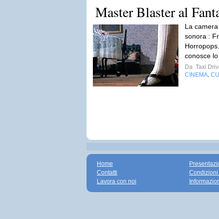
Master Blaster al Fanta
La camera 
sonora : Fr
Horropops.L
conosce lo
Da
Taxi Driv
CINEMA
CU
,
Home
Presentazi
Contatti
Condizioni
Lavora con noi
Informazio