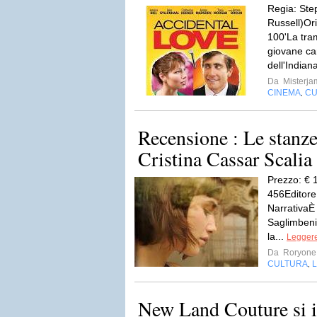
Regia: Ste
Russell)Or
100'La tram
giovane ca
dell'Indian
Da
Misterja
CINEMA
CU
,
Recensione : Le stanze
Cristina Cassar Scalia
Prezzo: € 
456Editore
NarrativaÈ 
Saglimbeni 
la...
Leggere
Da
Roryone
CULTURA
L
,
New Land Couture si is