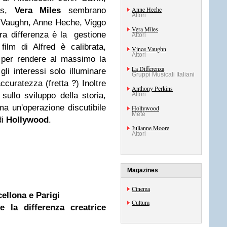
Anne Heche
ns,
Vera Miles
sembrano
Attori
ce Vaughn, Anne Heche, Viggo
Vera Miles
ltra differenza è la gestione
Attori
 film di Alfred è calibrata,
Vince Vaughn
Attori
m per rendere al massimo la
La Differenza
i interessi solo illuminare
Gruppi Musicali Italiani
ccuratezza (fretta ?) Inoltre
Anthony Perkins
sullo sviluppo della storia,
Attori
a un'operazione discutibile
Hollywood
Mete
di
Hollywood
.
Julianne Moore
Attori
Magazines
Cinema
cellona e Parigi
Cultura
 la differenza creatrice