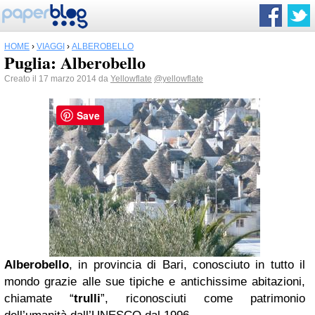
HOME
›
VIAGGI
›
ALBEROBELLO
Puglia: Alberobello
Creato il 17 marzo 2014 da
Yellowflate
@yellowflate
Save
Alberobello
, in provincia di Bari, conosciuto in tutto il
mondo grazie alle sue tipiche e antichissime abitazioni,
chiamate “
trulli
”, riconosciuti come patrimonio