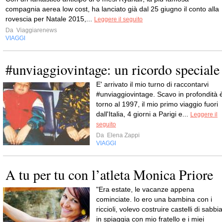
compagnia aerea low cost, ha lanciato già dal 25 giugno il conto alla
rovescia per Natale 2015,...
Leggere il seguito
Da
Viaggiarenews
VIAGGI
#unviaggiovintage: un ricordo speciale
E' arrivato il mio turno di raccontarvi
#unviaggiovintage. Scavo in profondità 
torno al 1997, il mio primo viaggio fuori
dall'Italia, 4 giorni a Parigi e...
Leggere il
seguito
Da
Elena Zappi
VIAGGI
A tu per tu con l’atleta Monica Priore
"Era estate, le vacanze appena
cominciate. Io ero una bambina con i
riccioli, volevo costruire castelli di sabbi
in spiaggia con mio fratello e i miei