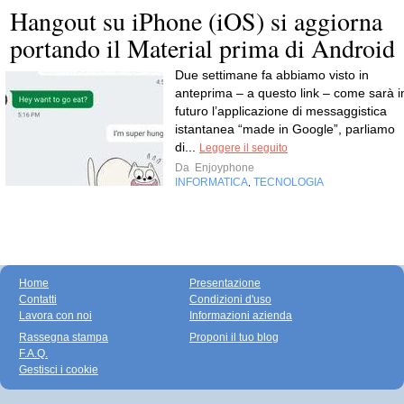
Hangout su iPhone (iOS) si aggiorna
portando il Material prima di Android
Due settimane fa abbiamo visto in
anteprima – a questo link – come sarà i
futuro l’applicazione di messaggistica
istantanea “made in Google”, parliamo
di...
Leggere il seguito
Da
Enjoyphone
INFORMATICA
TECNOLOGIA
,
Home
Presentazione
Contatti
Condizioni d'uso
Lavora con noi
Informazioni azienda
Rassegna stampa
Proponi il tuo blog
F.A.Q.
Gestisci i cookie