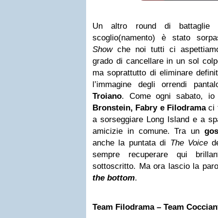
Un altro round di battaglie
scoglio(namento) è stato sorp
Show
che noi tutti ci aspettiamo
grado di cancellare in un sol colp
ma soprattutto di eliminare defini
l’immagine degli orrendi pant
Troiano
. Come ogni sabato, io
Bronstein, Fabry e Filodrama
ci 
a sorseggiare Long Island e a spa
amicizie in comune. Tra un
gos
anche la puntata di
The Voice
de
sempre recuperare qui brilla
sottoscritto. Ma ora lascio la par
the bottom
.
Team Filodrama – Team Coccian