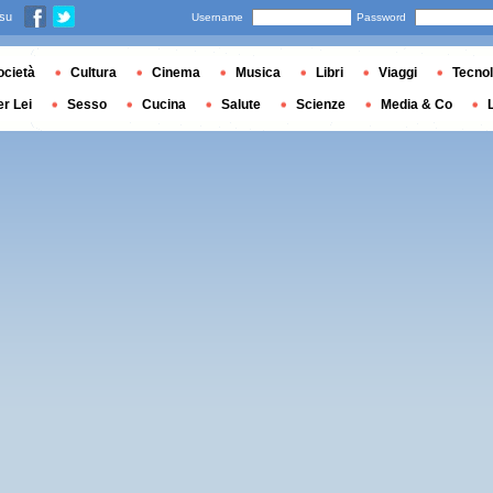
 su
Username
Password
ocietà
Cultura
Cinema
Musica
Libri
Viaggi
Tecnol
er Lei
Sesso
Cucina
Salute
Scienze
Media & Co