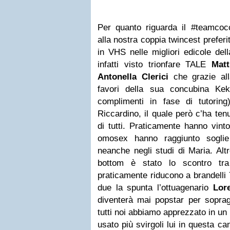
Per quanto riguarda il #teamcoc
alla nostra coppia twincest preferi
in VHS nelle migliori edicole dell
infatti visto trionfare TALE
Matt
Antonella Clerici
che grazie al
favori della sua concubina Kek
complimenti in fase di tutoring
Riccardino, il quale però c’ha te
di tutti. Praticamente hanno vinto 
omosex hanno raggiunto sogli
neanche negli studi di Maria. Alt
bottom è stato lo scontro tr
praticamente riducono a brandelli
due la spunta l’ottuagenario
Lor
diventerà mai popstar per sopragg
tutti noi abbiamo apprezzato in un 
usato più svirgoli lui in questa ca