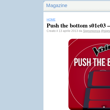
Magazine
HOME
Push the bottom s01e03 
Creato il 13 aprile 2013 da
Signorponza
@sign