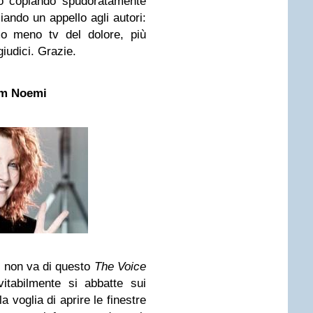
o copiando spudoratamente
iando un appello agli autori:
mo meno tv del dolore, più
giudici. Grazie.
am Noemi
e non va di questo
The Voice
itabilmente si abbatte sui
 voglia di aprire le finestre