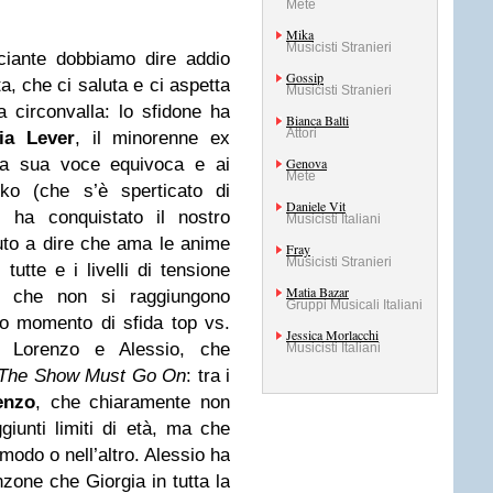
Mete
Mika
Musicisti Stranieri
ciante dobbiamo dire addio
Gossip
ta, che ci saluta e ci aspetta
Musicisti Stranieri
a circonvalla: lo sfidone ha
Bianca Balti
Attori
ia Lever
, il minorenne ex
la sua voce equivoca e ai
Genova
Mete
ko (che s’è sperticato di
Daniele Vit
) ha conquistato il nostro
Musicisti Italiani
nuto a dire che ama le anime
Fray
Musicisti Stranieri
tutte e i livelli di tensione
Matia Bazar
e che non si raggiungono
Gruppi Musicali Italiani
ro momento di sfida top vs.
Jessica Morlacchi
a Lorenzo e Alessio, che
Musicisti Italiani
The Show Must Go On
: tra i
enzo
, che chiaramente non
iunti limiti di età, ma che
modo o nell’altro. Alessio ha
nzone che Giorgia in tutta la