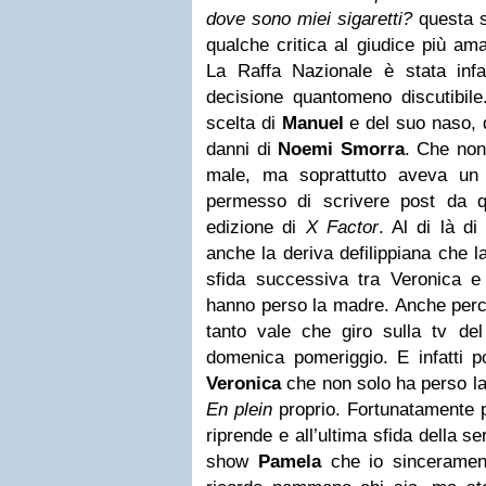
dove sono miei sigaretti?
questa s
qualche critica al giudice più am
La Raffa Nazionale è stata infat
decisione quantomeno discutibile
scelta di
Manuel
e del suo naso, 
danni di
Noemi Smorra
. Che non
male, ma soprattutto aveva u
permesso di scrivere post da qui
edizione di
X Factor
. Al di là d
anche la deriva defilippiana che l
sfida successiva tra Veronica 
hanno perso la madre. Anche perch
tanto vale che giro sulla tv del
domenica pomeriggio. E infatti po
Veronica
che non solo ha perso l
En plein
proprio. Fortunatamente po
riprende e all’ultima sfida della se
show
Pamela
che io sinceramen