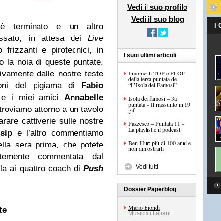
Vedi il suo profilo
Vedi il suo blog
 è terminato e un altro
I
assato, in attesa dei
Live
 frizzanti e pirotecnici, in
I suoi ultimi articoli
o la noia di queste puntate,
tivamente dalle nostre teste
I momenti TOP e FLOP
della terza puntata de
aloni del pigiama di
Fabio
“L’Isola dei Famosi”
 e i miei amici
Annabelle
Isola dei famosi – 3a
puntata – Il riassunto in 19
troviamo attorno a un tavolo
gif
rare cattiverie sulle nostre
Pazzesco – Puntata 11 –
La playlist e il podcast
sip
e l’altro commentiamo
Ben-Hur: più di 100 anni e
lla sera prima, che potete
non dimostrarli
ntemente commentata dal
Vedi tutti
ola ai quattro coach di
Push
Dossier Paperblog
Mario Biondi
te
Musicisti Italiani