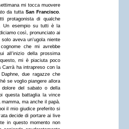
ettimana mi tocca muovere
ato da tutta
San Francisco
.
ti protagonista di qualche
. Un esempio su tutti è la
diciamo così, pronunciato ai
 solo aveva un’ugola niente
n cognome che mi avrebbe
 all’inizio della prossima
i questo, mi è piaciuta poco
a Carrà ha intrapreso con la
e Daphne, due ragazze che
é se voglio piangere allora
 dolore del sabato o della
i questa battaglia la vince
a mamma, ma anche il papà.
i il mio giudice preferito si
rata decide di portare ai live
te in questo momento non