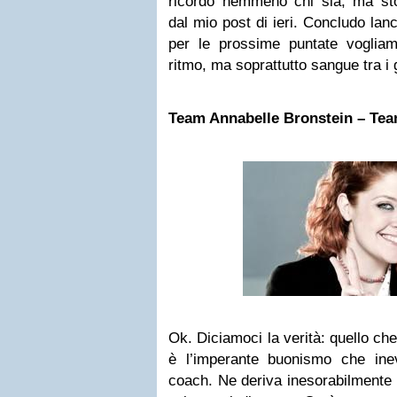
ricordo nemmeno chi sia, ma st
dal mio post di ieri. Concludo lanc
per le prossime puntate voglia
ritmo, ma soprattutto sangue tra i 
Team Annabelle Bronstein – Te
Ok. Diciamoci la verità: quello ch
è l’imperante buonismo che inev
coach. Ne deriva inesorabilmente la