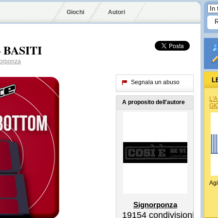
Giochi
Autori
– BASITI
orponza
L
Segnala un abuso
L'
A proposito dell'autore
GI
Agi
Signorponza
19154
condivisioni