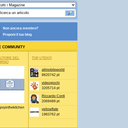
Non ancora membro?
Proponi il tuo blog
E COMMUNITY
AUTORE DEL
TOP UTENTI
ORNO
allmobileworld
8820742 pt
videogiochi
3205714 pt
Riccardo Conti
2069489 pt
psyinthekitchen
yellowflate
1983762 pt