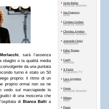
Justin Bieber
Musicisti Stranieri
San Francisco
Mete
Cristiano Godano
Musicisti Italiani
Christina Aguilera
Musicisti Stranieri
Antonella Clerici
Televisione
Fabio Troiano
Attori
Morlacchi
, sarà l’assenza
Candy
a sbaglio o la qualità media
Aziende
 sconvolgente da una puntata
X Factor
secondo turno è stato un 50
Programmi TV
ego proprio: il ritmo di un
Luca Argentero
Attori
che proprio ormai non se ne
Queen
o vedo sul marciapiede lo
Musicisti Stranieri
giudici di una mosceria che
Milano
Mete
 l’ospitata di
Bianca Balti
a
Ponza