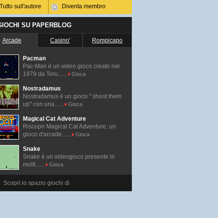
Tutto sull'autore
Diventa membro
 GIOCHI SU PAPERBLOG
Arcade
Casino'
Rompicapo
Pacman
Pac-Man é un video gioco creato nel
1979 da Toru......
Gioca
Nostradamus
Nostradamus è un gioco " shoot them
up" con una......
Gioca
Magical Cat Adventure
Riscopri Magical Cat Adventure, un
gioco d'arcade......
Gioca
Snake
Snake è un videogioco presente in
molti......
Gioca
Scopri lo spazio giochi di