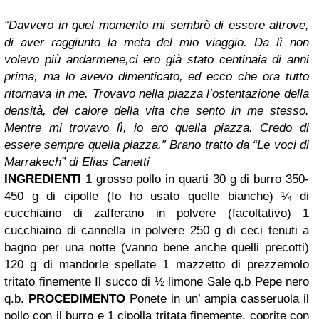
“Davvero in quel momento mi sembrò di essere altrove,
di aver raggiunto la meta del mio viaggio. Da lì non
volevo più andarmene,ci ero già stato centinaia di anni
prima, ma lo avevo dimenticato, ed ecco che ora tutto
ritornava in me. Trovavo nella piazza l’ostentazione della
densità, del calore della vita che sento in me stesso.
Mentre mi trovavo lì, io ero quella piazza. Credo di
essere sempre quella piazza.”
Brano tratto da “Le voci di
Marrakech” di Elias Canetti
INGREDIENTI
1 grosso pollo in quarti
30 g di burro
350-
450 g di cipolle (Io ho usato quelle bianche)
¼ di
cucchiaino di zafferano in polvere (facoltativo)
1
cucchiaino di cannella in polvere
250 g di ceci tenuti a
bagno per una notte (vanno bene anche quelli precotti)
120 g di mandorle spellate
1 mazzetto di prezzemolo
tritato finemente
Il succo di ½ limone
Sale q.b
Pepe nero
q.b.
PROCEDIMENTO
Ponete in un’ ampia casseruola il
pollo con il burro e 1 cipolla tritata finemente, coprite con