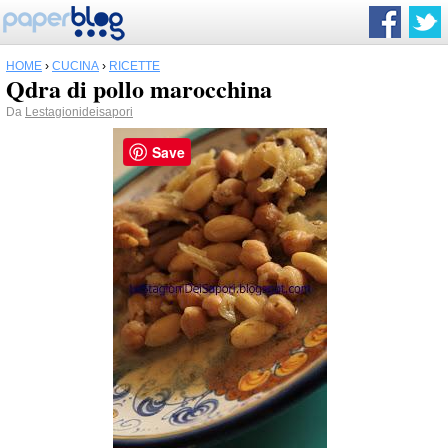
HOME
›
CUCINA
›
RICETTE
Qdra di pollo marocchina
Da
Lestagionideisapori
Save