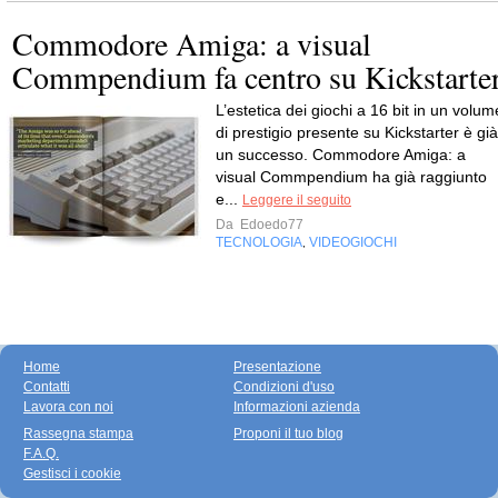
Commodore Amiga: a visual
Commpendium fa centro su Kickstarte
L’estetica dei giochi a 16 bit in un volum
di prestigio presente su Kickstarter è già
un successo. Commodore Amiga: a
visual Commpendium ha già raggiunto
e...
Leggere il seguito
Da
Edoedo77
TECNOLOGIA
VIDEOGIOCHI
,
Home
Presentazione
Contatti
Condizioni d'uso
Lavora con noi
Informazioni azienda
Rassegna stampa
Proponi il tuo blog
F.A.Q.
Gestisci i cookie