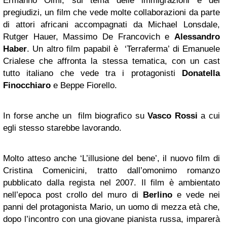
Ermanno Olmi, sul tema delle immigrazioni e dei
pregiudizi, un film che vede molte collaborazioni da parte
di attori africani accompagnati da Michael Lonsdale,
Rutger Hauer, Massimo De Francovich e
Alessandro
Haber
. Un altro film papabil è ‘Terraferma’ di Emanuele
Crialese che affronta la stessa tematica, con un cast
tutto italiano che vede tra i protagonisti
Donatella
Finocchiaro
e Beppe Fiorello.
In forse anche un film biografico su
Vasco Rossi
a cui
egli stesso starebbe lavorando.
Molto atteso anche ‘L’illusione del bene’, il nuovo film di
Cristina Comenicini, tratto dall’omonimo romanzo
pubblicato dalla regista nel 2007. Il film è ambientato
nell’epoca post crollo del muro di
Berlino
e vede nei
panni del protagonista Mario, un uomo di mezza età che,
dopo l’incontro con una giovane pianista russa, imparerà