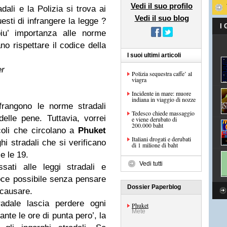
Vedi il suo profilo
dali e la Polizia si trova ai
Vedi il suo blog
sti di infrangere la legge ?
I
piu’ importanza alle norme
ano rispettare il codice della
I suoi ultimi articoli
er
Polizia sequestra caffe’ al
viagra
Incidente in mare: muore
indiana in viaggio di nozze
nfrangono le norme stradali
Tedesco chiede massaggio
elle pene. Tuttavia, vorrei
e viene derubato di
200.000 baht
coli che circolano a
Phuket
Italiani drogati e derubati
i stradali che si verificano
di 1 milione di baht
 e le 19.
Vedi tutti
sati alle leggi stradali e
oce possibile senza pensare
Dossier Paperblog
 causare.
adale lascia perdere ogni
Phuket
Mete
nte le ore di punta pero’, la