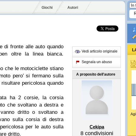
Giochi
Autori
 di fronte alle auto quando
L
Vedi articolo originale
en oltre la linea bianca.
L'
Segnala un abuso
GI
no che le motociclette stiano
A proposito dell'autore
 moto pero’ si fermano sulla
 risultare pericolosa quando
ata ha 2 corsie, la corsia
to che svoltano a destra e
 vanno dritto o svoltano a
Agi
vano sulla corsia di destra
pericolosa per le auto sulla
Cekipa
8
condivisioni
re dritto.