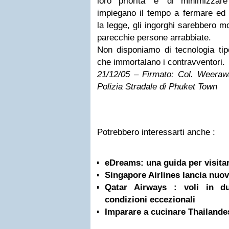
loro priorita’ e’ di minimizzare
impiegano il tempo a fermare ed 
la legge, gli ingorghi sarebbero mo
parecchie persone arrabbiate.
Non disponiamo di tecnologia tip
che immortalano i contravventori.
21/12/05 – Firmato: Col. Weerawa
Polizia Stradale di Phuket Town
Potrebbero interessarti anche :
eDreams: una guida per visitar
Singapore Airlines lancia nuove
Qatar Airways : voli in d
condizioni eccezionali
Imparare a cucinare Thailandes