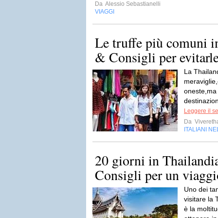
Da
Alessio Sebastianelli
VIAGGI
Le truffe più comuni 
& Consigli per evitarl
La Thailand
meraviglie,
oneste,ma 
destinazio
Leggere il s
Da
Vivereth
ITALIANI N
20 giorni in Thailand
Consigli per un viaggi
Uno dei tan
visitare la
è la moltit