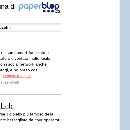
ina di
icoli :
mi sono smart-fonizzato e
ato è diventato molto facile
con i social network anche
iaggi, e ho preso così
..
Leggere il seguito
ebastianelli
 Leh
e il gioiello più famoso della
te bersagliate dai tour operator