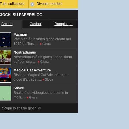
Tutto sull'autore
Diventa membro
 GIOCHI SU PAPERBLOG
Arcade
Casino'
Rompicapo
Pacman
Pac-Man é un video gioco creato nel
1979 da Toru......
Gioca
Nostradamus
Nostradamus è un gioco " shoot them
up" con una......
Gioca
Magical Cat Adventure
Riscopri Magical Cat Adventure, un
gioco d'arcade......
Gioca
Snake
Snake è un videogioco presente in
molti......
Gioca
Scopri lo spazio giochi di