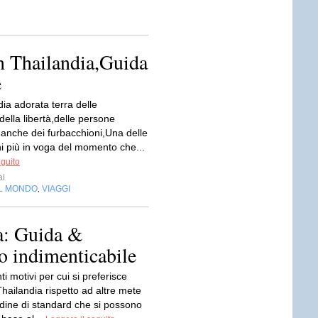
in Thailandia,Guida
e
ia adorata terra delle
della libertà,delle persone
anche dei furbacchioni,Una delle
ni più in voga del momento che...
eguito
ai
EL MONDO
VIAGGI
,
ia: Guida &
o indimenticabile
ti motivi per cui si preferisce
 Thailandia rispetto ad altre mete
udine di standard che si possono