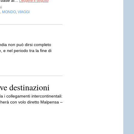
 base al...
Leggere il seguito
ai
EL MONDO
VIAGGI
,
ndia non può dirsi completo
 e nel periodo tra la fine di
ove destinazioni
a i collegamenti intercontinentali:
herà con volo diretto Malpensa –