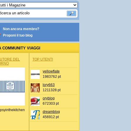
Non ancora membro?
Proponi il tuo blog
A COMMUNITY VIAGGI
AUTORE DEL
TOP UTENTI
ORNO
yellowflate
1983762 pt
lory663
1211328 pt
oryblog
672303 pt
psyinthekitchen
dreamblog
456912 pt