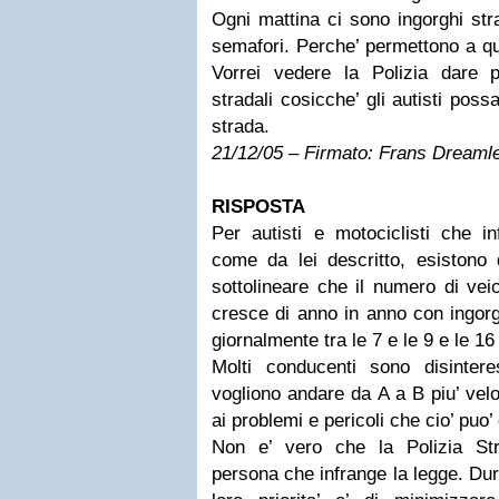
Ogni mattina ci sono ingorghi stra
semafori. Perche’ permettono a que
Vorrei vedere la Polizia dare 
stradali cosicche’ gli autisti poss
strada.
21/12/05 – Firmato: Frans Dreaml
RISPOSTA
Per autisti e motociclisti che i
come da lei descritto, esistono d
sottolineare che il numero di vei
cresce di anno in anno con ingorgh
giornalmente tra le 7 e le 9 e le 16
Molti conducenti sono disinteres
vogliono andare da A a B piu’ vel
ai problemi e pericoli che cio’ puo’
Non e’ vero che la Polizia Str
persona che infrange la legge. Dura