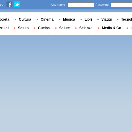
 su
Username
Password
ocietà
Cultura
Cinema
Musica
Libri
Viaggi
Tecnol
er Lei
Sesso
Cucina
Salute
Scienze
Media & Co