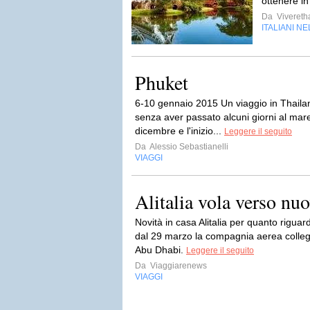
ottenere in
Da
Vivereth
ITALIANI N
Phuket
6-10 gennaio 2015 Un viaggio in Thaila
senza aver passato alcuni giorni al mare,
dicembre e l'inizio...
Leggere il seguito
Da
Alessio Sebastianelli
VIAGGI
Alitalia vola verso nu
Novità in casa Alitalia per quanto riguard
dal 29 marzo la compagnia aerea colleg
Abu Dhabi.
Leggere il seguito
Da
Viaggiarenews
VIAGGI