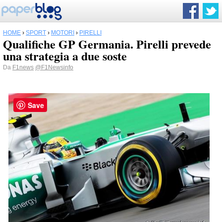
HOME
›
SPORT
›
MOTORI
›
PIRELLI
Qualifiche GP Germania. Pirelli prevede
una strategia a due soste
Da
F1news
@F1Newsinfo
Save