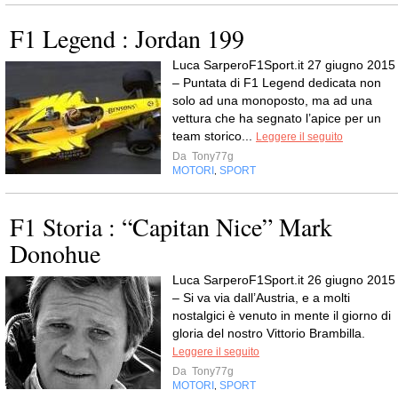
F1 Legend : Jordan 199
Luca SarperoF1Sport.it 27 giugno 2015
– Puntata di F1 Legend dedicata non
solo ad una monoposto, ma ad una
vettura che ha segnato l’apice per un
team storico...
Leggere il seguito
Da
Tony77g
MOTORI
SPORT
,
F1 Storia : “Capitan Nice” Mark
Donohue
Luca SarperoF1Sport.it 26 giugno 2015
– Si va via dall’Austria, e a molti
nostalgici è venuto in mente il giorno di
gloria del nostro Vittorio Brambilla.
Leggere il seguito
Da
Tony77g
MOTORI
SPORT
,