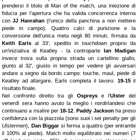
prendersi il titolo di Man of the match, una iniezione di
fiducia per l'apertura che ha valida concorrenza interna
con
JJ Hanrahan
(l'unico della panchina a non mettere
piede in campo). Quattro calci di punizione e la
conversione dell'unica meta negli 80 minuti, firmata da
Keith Earls
al 33', spedito in
touchdown
proprio da
un'iniziativa di Keatley - la controparte
Ian Madigan
invece trova sulla propria strada un cartellino giallo,
giunto al 32', giusto in tempo per vedere gli avversari
andare a segno da bordo campo: touche, maul, piede di
Keatley ad allargare, Earls completa il lavoro.
19-15
il
risultato finale.
Nel confronto diretto tra gli
Ospreys
e l'
Ulster
del
venerdì sera hanno avuto la meglio i nordirlandesi che
continuano a risalire per
18-12
.
Paddy Jackson
ha preso
confidenza con la piazzola (sono suoi i sei penalty per gli
Ulstermen
),
Dan Biggar
si ferma a quattro (per entrambi
il 100% al piede). Match molto equilibrato nei numeri (7