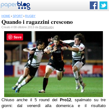
HOME
›
SPORT
›
RUGBY
Quando i ragazzini crescono
Creato il 08 ottobre 2013 da
Rightrugby
Save
Chiuso anche il 5 round del
Pro12
, spalmato su tre
giorni: dal venerdì alla domenica e il risultato