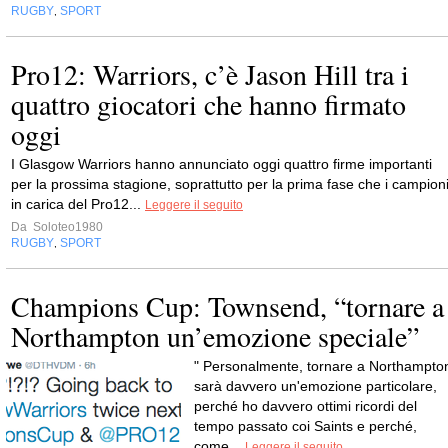
RUGBY
SPORT
,
Pro12: Warriors, c’è Jason Hill tra i
quattro giocatori che hanno firmato
oggi
I Glasgow Warriors hanno annunciato oggi quattro firme importanti
per la prossima stagione, soprattutto per la prima fase che i campion
in carica del Pro12...
Leggere il seguito
Da
Soloteo1980
RUGBY
SPORT
,
Champions Cup: Townsend, “tornare a
Northampton un’emozione speciale”
" Personalmente, tornare a Northampto
sarà davvero un'emozione particolare,
perché ho davvero ottimi ricordi del
tempo passato coi Saints e perché,
come...
Leggere il seguito