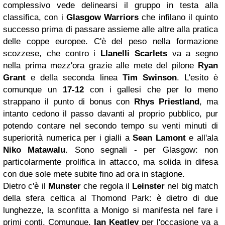
complessivo vede delinearsi il gruppo in testa alla
classifica, con i
Glasgow
Warriors
che infilano il quinto
successo prima di passare assieme alle altre alla pratica
delle coppe europee. C'è del peso nella formazione
scozzese, che contro i
Llanelli Scarlets
va a segno
nella prima mezz'ora grazie alle mete del pilone
Ryan
Grant
e della seconda linea
Tim Swinson
. L'esito è
comunque un
17-12
con i gallesi che per lo meno
strappano il punto di bonus con
Rhys Priestland
, ma
intanto cedono il passo davanti al proprio pubblico, pur
potendo contare nel secondo tempo su venti minuti di
superiorità numerica per i gialli a
Sean Lamont
e all'ala
Niko Matawalu
. Sono segnali - per Glasgow: non
particolarmente prolifica in attacco, ma solida in difesa
con due sole mete subite fino ad ora in stagione.
Dietro c'è il
Munster
che regola il
Leinster
nel big match
della sfera celtica al Thomond Park: è dietro di due
lunghezze, la sconfitta a Monigo si manifesta nel fare i
primi conti. Comunque,
Ian Keatley
per l'occasione va a