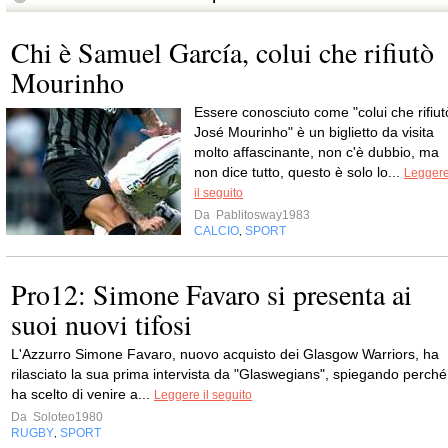
Chi è Samuel García, colui che rifiutò
Mourinho
Essere conosciuto come "colui che rifiut
José Mourinho" è un biglietto da visita
molto affascinante, non c'è dubbio, ma
non dice tutto, questo è solo lo...
Legger
il seguito
Da
Pablitosway1983
CALCIO
SPORT
,
Pro12: Simone Favaro si presenta ai
suoi nuovi tifosi
L'Azzurro Simone Favaro, nuovo acquisto dei Glasgow Warriors, ha
rilasciato la sua prima intervista da "Glaswegians", spiegando perché
ha scelto di venire a...
Leggere il seguito
Da
Soloteo1980
RUGBY
SPORT
,