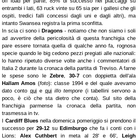
off load per parte, 85% di successo nei placcaggi su
entrambi i lati, 63 ruck vinte su 65 sia per i gallesi che gli
ospiti, tredici falli concessi dagli uni e dagli altri), ma
intanto Swansea registra la prima sconfitta.
In scia ci sono i
Dragons
- notiamo che non siamo i soli
ad avvertire della pericolosità di questa franchigia che
pare essere tornata quella di qualche anno fa, rognosa
specie quando le big cedono pezzi pregiati alle nazionali:
lo hanno ripetuto diverse volte anche i commentatori di
Italia 2 durante la cronaca della partita di Treviso. A farne
le spese sono le
Zebre
,
30-7
con doppietta dell'ala
Hallam Amos
(
foto
): classe 1994 e del quale avevamo
dato conto
qui
e
qui
illo tempore
(i tabellini servono a
poco, è ciò che sta dietro che conta). Sul sito della
franchigia parmense la cronaca della partita, non
trasmessa in tv.
I
Cardiff
Blues
nella domenica pomeriggio si prendono il
successo per
29-12
su
Edimburgo
che fa i conti con i
Lions:
Alex Cuthbert
in meta al 28' e 66',
Leigh