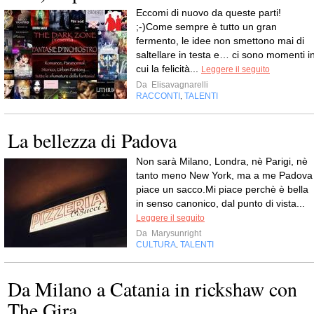
Eccomi di nuovo da queste parti!
;-)Come sempre è tutto un gran
fermento, le idee non smettono mai di
saltellare in testa e… ci sono momenti i
cui la felicità...
Leggere il seguito
Da
Elisavagnarelli
RACCONTI
TALENTI
,
La bellezza di Padova
Non sarà Milano, Londra, nè Parigi, nè
tanto meno New York, ma a me Padova
piace un sacco.Mi piace perchè è bella
in senso canonico, dal punto di vista...
Leggere il seguito
Da
Marysunright
CULTURA
TALENTI
,
Da Milano a Catania in rickshaw con
The Gira