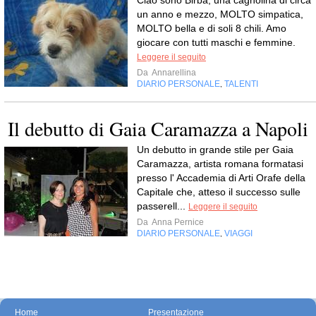
Ciao sono Birba, una cagnolina di circa
un anno e mezzo, MOLTO simpatica,
MOLTO bella e di soli 8 chili. Amo
giocare con tutti maschi e femmine.
Leggere il seguito
Da
Annarellina
DIARIO PERSONALE
TALENTI
,
Il debutto di Gaia Caramazza a Napoli
Un debutto in grande stile per Gaia
Caramazza, artista romana formatasi
presso l' Accademia di Arti Orafe della
Capitale che, atteso il successo sulle
passerell...
Leggere il seguito
Da
Anna Pernice
DIARIO PERSONALE
VIAGGI
,
Home
Presentazione