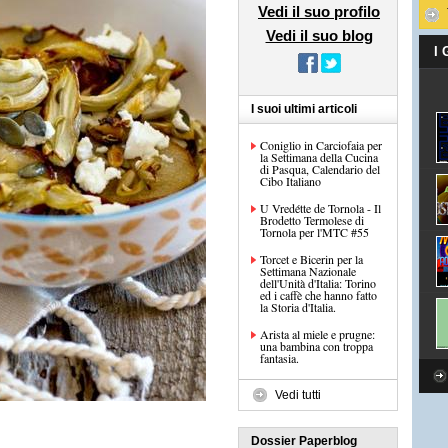
Vedi il suo profilo
Vedi il suo blog
I
I suoi ultimi articoli
Coniglio in Carciofaia per
la Settimana della Cucina
di Pasqua, Calendario del
Cibo Italiano
U Vredétte de Tornola - Il
Brodetto Termolese di
Tornola per l'MTC #55
Torcet e Bicerin per la
Settimana Nazionale
dell'Unità d'Italia: Torino
ed i caffè che hanno fatto
la Storia d'Italia.
Arista al miele e prugne:
una bambina con troppa
fantasia.
Vedi tutti
Dossier Paperblog