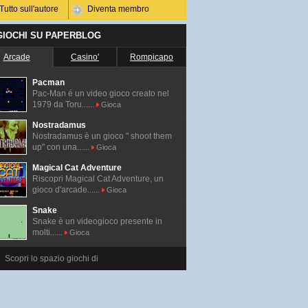
Tutto sull'autore
Diventa membro
 GIOCHI SU PAPERBLOG
Arcade
Casino'
Rompicapo
Pacman
Pac-Man é un video gioco creato nel
1979 da Toru......
Gioca
Nostradamus
Nostradamus è un gioco " shoot them
up" con una......
Gioca
Magical Cat Adventure
Riscopri Magical Cat Adventure, un
gioco d'arcade......
Gioca
Snake
Snake è un videogioco presente in
molti......
Gioca
Scopri lo spazio giochi di