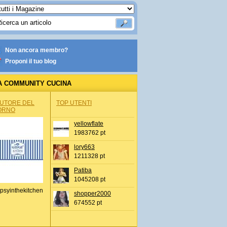
Non ancora membro?
Proponi il tuo blog
A COMMUNITY CUCINA
AUTORE DEL
TOP UTENTI
ORNO
yellowflate
1983762 pt
lory663
1211328 pt
Patiba
1045208 pt
psyinthekitchen
shopper2000
674552 pt