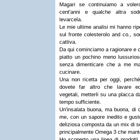
Magari se continuiamo a voler
cent'anni e qualche altra sod
levarcela.
Le mie ultime analisi mi hanno ripo
sul fronte colesterolo and co., s
cattiva.
Da qui cominciamo a ragionare e 
piatto un pochino meno lussurios
senza dimenticare che a me man
cucinare.
Una non ricetta per oggi, perché
dovete far altro che lavare ed
vegetali, metterli su una placca d
tempo sufficiente.
Un'insalata buona, ma buona, di q
me, con un sapore inedito e gust
deliziosa composta da un mix di se
principalmente Omega 3 che manten
Ho scoperto una linea di prodotti