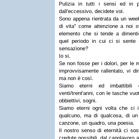
Pulizia in tutti i sensi ed in p
dall'eccessivo, decidete voi.
Sono appena rientrata da un week 
di vita" come attenzione a noi st
elemento che si tende a dimentic
quel periodo in cui ci si sente 
sensazione?
Io si.
Se non fosse per i dolori, per le m
improvvisamente rallentato, vi di
ma non è così.
Siamo eterni ed imbattibili 
venti/trent'anni, con le tasche vuo
obbiettivi, sogni.
Siamo eterni ogni volta che ci
qualcuno, ma di qualcosa, di un 
canzone, un quadro, una poesia.
Il nostro senso di eternità ci so
credute possibili, dal capolavoro 