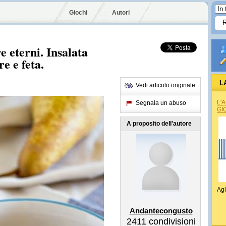
Giochi
Autori
e eterni. Insalata
re e feta.
L
Vedi articolo originale
L'
Segnala un abuso
GI
A proposito dell'autore
Agi
Andantecongusto
2411
condivisioni