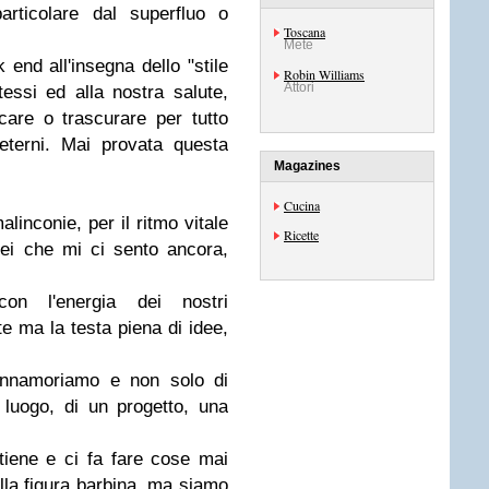
articolare dal superfluo o
Toscana
Mete
end all'insegna dello "stile
Robin Williams
Attori
essi ed alla nostra salute,
are o trascurare per tutto
eterni. Mai provata questa
Magazines
Cucina
alinconie, per il ritmo vitale
Ricette
rei che mi ci sento ancora,
con l'energia dei nostri
te ma la testa piena di idee,
 innamoriamo e non solo di
luogo, di un progetto, una
stiene e ci fa fare cose mai
alla figura barbina, ma siamo