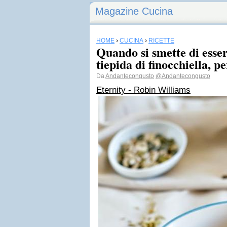
Magazine Cucina
HOME
›
CUCINA
›
RICETTE
Quando si smette di esser
tiepida di finocchiella, pe
Da
Andantecongusto
@Andantecongusto
Eternity - Robin Williams