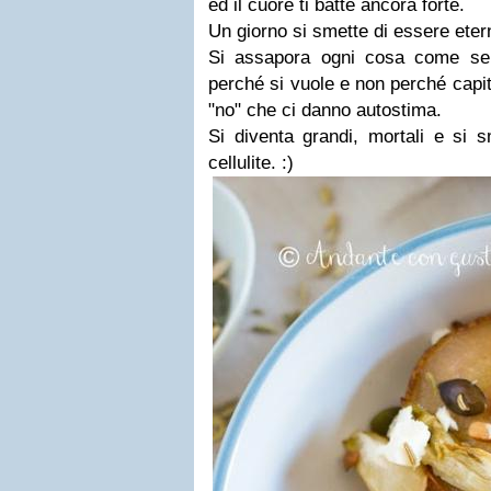
ed il cuore ti batte ancora forte.
Un giorno si smette di essere eter
Si assapora ogni cosa come se f
perché si vuole e non perché capit
"no" che ci danno autostima.
Si diventa grandi, mortali e si s
cellulite. :)