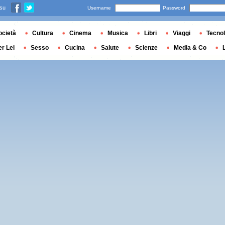
 su
Username
Password
ocietà
Cultura
Cinema
Musica
Libri
Viaggi
Tecnol
er Lei
Sesso
Cucina
Salute
Scienze
Media & Co