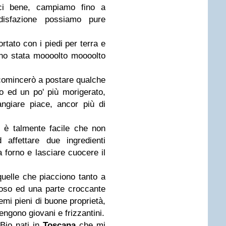
ci bene, campiamo fino a
disfazione possiamo pure
rtato con i piedi per terra e
ono stata moooolto moooolto
comincerò a postare qualche
o ed un po' più morigerato,
giare piace, ancor più di
 è talmente facile che non
 affettare due ingredienti
a forno e lasciare cuocere il
uelle che piacciono tanto a
oso ed una parte croccante
mi pieni di buone proprietà,
gono giovani e frizzantini.
 Bio nati in
Toscana
che mi