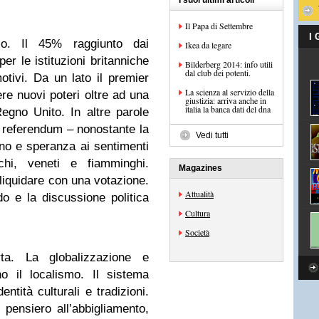
I suoi ultimi articoli
Il Papa di Settembre
I
co. Il 45% raggiunto dai
Ikea da legare
er le istituzioni britanniche
Bilderberg 2014: info utili
dal club dei potenti.
tivi. Da un lato il premier
La scienza al servizio della
ere nuovi poteri oltre ad una
giustizia: arriva anche in
italia la banca dati del dna
Regno Unito. In altre parole
 il referendum – nonostante la
Vedi tutti
eno e speranza ai sentimenti
schi, veneti e fiamminghi.
Magazines
liquidare con una votazione.
Attualità
o e la discussione politica
Cultura
Società
a. La globalizzazione e
 il localismo. Il sistema
dentità culturali e tradizioni.
 pensiero all’abbigliamento,