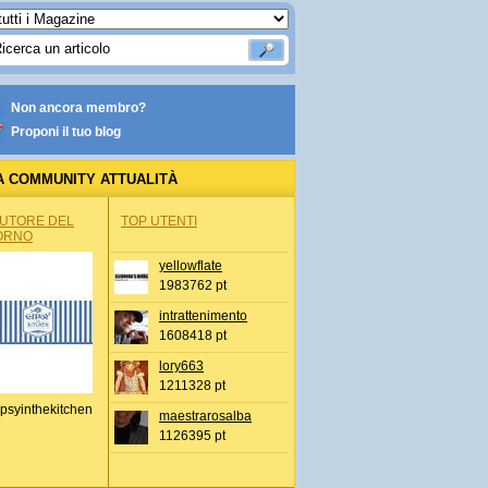
Non ancora membro?
Proponi il tuo blog
A COMMUNITY ATTUALITÀ
AUTORE DEL
TOP UTENTI
ORNO
yellowflate
1983762 pt
intrattenimento
1608418 pt
lory663
1211328 pt
psyinthekitchen
maestrarosalba
1126395 pt