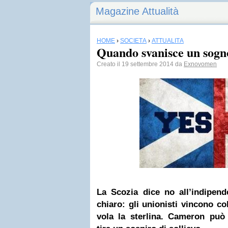
Magazine Attualità
HOME
›
SOCIETÀ
›
ATTUALITÀ
Quando svanisce un sogn
Creato il 19 settembre 2014 da
Exnovomen
La Scozia dice no all’indipend
chiaro: gli unionisti vincono co
vola la sterlina. Cameron può