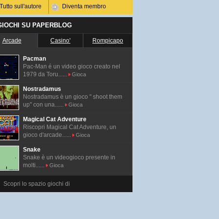
Tutto sull'autore
Diventa membro
 GIOCHI SU PAPERBLOG
Arcade
Casino'
Rompicapo
Pacman
Pac-Man é un video gioco creato nel
1979 da Toru......
Gioca
Nostradamus
Nostradamus è un gioco " shoot them
up" con una......
Gioca
Magical Cat Adventure
Riscopri Magical Cat Adventure, un
gioco d'arcade......
Gioca
Snake
Snake è un videogioco presente in
molti......
Gioca
Scopri lo spazio giochi di