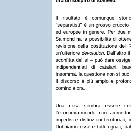
tira un sospiro di sollievo.
Il risultato è comunque stori
“separatisti” è un grosso cruccio p
ed europee in genere. Per due mo
Salmond ha la possibilità di otten
revisione della costituzione del 
un’ulteriore
devolution
. Dall’altro
sconfitta del sì – può dare ossig
indipendentisti di catalani, ba
Insomma, la questione non si può 
Il discorso è più ampio e profond
comincia ora.
Una cosa sembra essere cert
l’economia-mondo non ammettono
impedisce distinzioni territoriali, i
Dobbiamo essere tutti uguali, dal