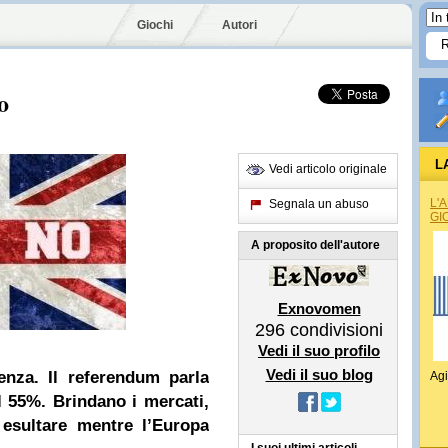
Giochi
Autori
o
L
Vedi articolo originale
L'
Segnala un abuso
GI
A proposito dell'autore
Exnovomen
296
condivisioni
Vedi il suo profilo
Vedi il suo blog
enza. Il referendum parla
Agi
l 55%. Brindano i mercati,
 esultare mentre l’Europa