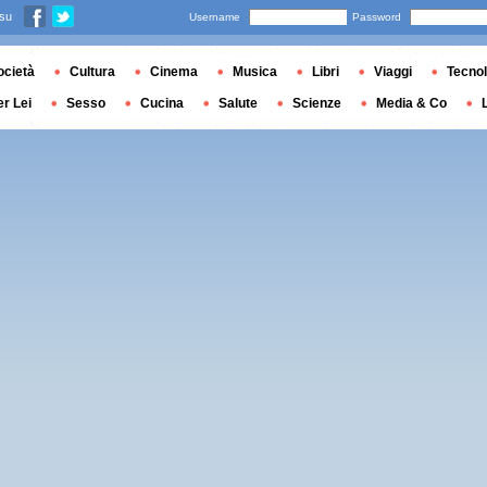
 su
Username
Password
ocietà
Cultura
Cinema
Musica
Libri
Viaggi
Tecnol
er Lei
Sesso
Cucina
Salute
Scienze
Media & Co