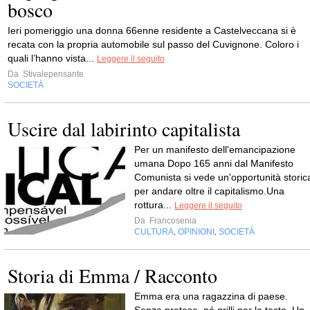
bosco
Ieri pomeriggio una donna 66enne residente a Castelveccana si è
recata con la propria automobile sul passo del Cuvignone. Coloro i
quali l’hanno vista...
Leggere il seguito
Da
Stivalepensante
SOCIETÀ
Uscire dal labirinto capitalista
Per un manifesto dell'emancipazione
umana Dopo 165 anni dal Manifesto
Comunista si vede un'opportunità storic
per andare oltre il capitalismo.Una
rottura...
Leggere il seguito
Da
Francosenia
CULTURA
OPINIONI
SOCIETÀ
,
,
Storia di Emma / Racconto
Emma era una ragazzina di paese.