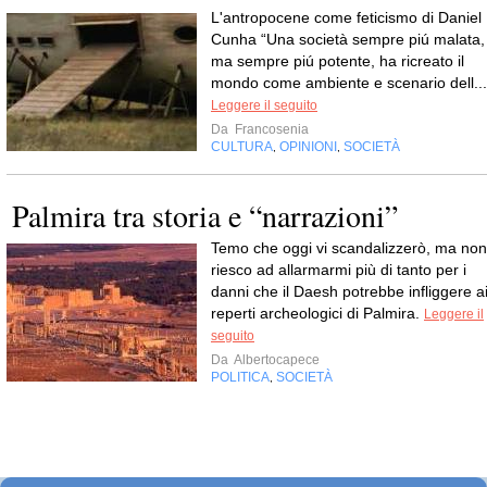
L'antropocene come feticismo di Daniel
Cunha “Una società sempre piú malata,
ma sempre piú potente, ha ricreato il
mondo come ambiente e scenario dell...
Leggere il seguito
Da
Francosenia
CULTURA
OPINIONI
SOCIETÀ
,
,
Palmira tra storia e “narrazioni”
Temo che oggi vi scandalizzerò, ma non
riesco ad allarmarmi più di tanto per i
danni che il Daesh potrebbe infliggere a
reperti archeologici di Palmira.
Leggere il
seguito
Da
Albertocapece
POLITICA
SOCIETÀ
,