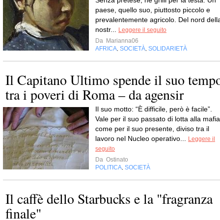
Senza pretese, né grilli per la testa. Un
paese, quello suo, piuttosto piccolo e
prevalentemente agricolo. Del nord dell
nostr...
Leggere il seguito
Da
Marianna06
AFRICA
SOCIETÀ
SOLIDARIETÀ
,
,
Il Capitano Ultimo spende il suo temp
tra i poveri di Roma – da agensir
Il suo motto: “È difficile, però è facile”.
Vale per il suo passato di lotta alla mafia
come per il suo presente, diviso tra il
lavoro nel Nucleo operativo...
Leggere il
seguito
Da
Ostinato
POLITICA
SOCIETÀ
,
Il caffè dello Starbucks e la "fragranza
finale"