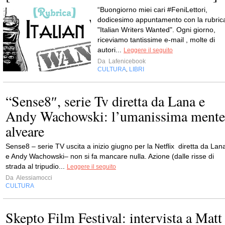
“Buongiorno miei cari #FeniLettori,
dodicesimo appuntamento con la rubric
"Italian Writers Wanted". Ogni giorno,
riceviamo tantissime e-mail , molte di
autori...
Leggere il seguito
Da
Lafenicebook
CULTURA
LIBRI
,
“Sense8″, serie Tv diretta da Lana e
Andy Wachowski: l’umanissima mente
alveare
Sense8 – serie TV uscita a inizio giugno per la Netflix diretta da Lan
e Andy Wachowski– non si fa mancare nulla. Azione (dalle risse di
strada al tripudio...
Leggere il seguito
Da
Alessiamocci
CULTURA
Skepto Film Festival: intervista a Matt