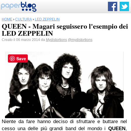
HOME
›
CULTURA
›
LED ZEPPELIN
QUEEN - Magari seguissero l'esempio dei
LED ZEPPELIN
Creato il 06 marzo 2014 da
Mydistortions
@mydistortions
Save
Niente da fare hanno deciso di sfruttare e buttare nel
cesso una delle più grandi band del mondo i
QUEEN
,