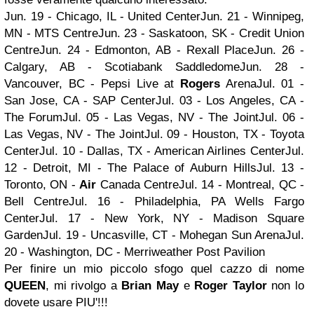
Jun. 19 - Chicago, IL - United CenterJun. 21 - Winnipeg,
MN - MTS CentreJun. 23 - Saskatoon, SK - Credit Union
CentreJun. 24 - Edmonton, AB - Rexall PlaceJun. 26 -
Calgary, AB - Scotiabank SaddledomeJun. 28 -
Vancouver, BC - Pepsi Live at
Rogers
ArenaJul. 01 -
San Jose, CA - SAP CenterJul. 03 - Los Angeles, CA -
The ForumJul. 05 - Las Vegas, NV - The JointJul. 06 -
Las Vegas, NV - The JointJul. 09 - Houston, TX - Toyota
CenterJul. 10 - Dallas, TX - American Airlines CenterJul.
12 - Detroit, MI - The Palace of Auburn HillsJul. 13 -
Toronto, ON -
Air
Canada CentreJul. 14 - Montreal, QC -
Bell CentreJul. 16 - Philadelphia, PA Wells Fargo
CenterJul. 17 - New York, NY - Madison Square
GardenJul. 19 - Uncasville, CT - Mohegan Sun ArenaJul.
20 - Washington, DC - Merriweather Post Pavilion
Per finire un mio piccolo sfogo quel cazzo di nome
QUEEN
, mi rivolgo a
Brian May
e
Roger Taylor
non lo
dovete usare PIU'!!!