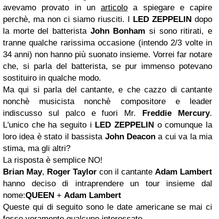
avevamo provato in un
articolo
a spiegare e capire
perchè, ma non ci siamo riusciti. I
LED ZEPPELIN
dopo
la morte del batterista
John Bonham
si sono ritirati, e
tranne qualche rarissima occasione (intendo 2/3 volte in
34 anni) non hanno più suonato insieme. Vorrei far notare
che, si parla del batterista, se pur immenso potevano
sostituiro in qualche modo.
Ma qui si parla del cantante, e che cazzo di cantante
nonchè musicista nonchè compositore e leader
indiscusso sul palco e fuori Mr.
Freddie Mercury
.
L'unico che ha seguito i
LED ZEPPELIN
o comunque la
loro idea è stato il bassista
John Deacon
a cui va la mia
stima, ma gli altri?
La risposta è semplice NO!
Brian May
,
Roger Taylor
con il cantante
Adam Lambert
hanno deciso di intraprendere un tour insieme dal
nome:
QUEEN
+
Adam Lambert
Queste qui di seguito sono le date americane se mai ci
fosse veramente qualcuno interessato.