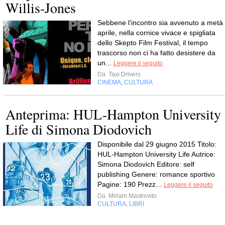
Willis-Jones
Sebbene l’incontro sia avvenuto a metà
aprile, nella cornice vivace e spigliata
dello Skepto Film Festival, il tempo
trascorso non ci ha fatto desistere da
un...
Leggere il seguito
Da
Taxi Drivers
CINEMA
CULTURA
,
Anteprima: HUL-Hampton University
Life di Simona Diodovich
Disponibile dal 29 giugno 2015 Titolo:
HUL-Hampton University Life Autrice:
Simona Diodovich Editore: self
publishing Genere: romance sportivo
Pagine: 190 Prezz...
Leggere il seguito
Da
Miriam Mastrovito
CULTURA
LIBRI
,