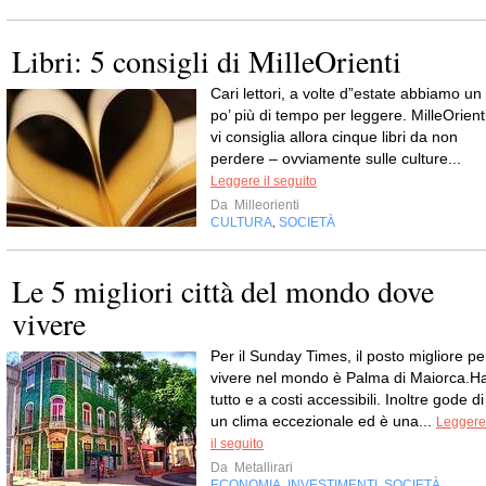
Libri: 5 consigli di MilleOrienti
Cari lettori, a volte d”estate abbiamo un
po’ più di tempo per leggere. MilleOrient
vi consiglia allora cinque libri da non
perdere – ovviamente sulle culture...
Leggere il seguito
Da
Milleorienti
CULTURA
SOCIETÀ
,
Le 5 migliori città del mondo dove
vivere
Per il Sunday Times, il posto migliore pe
vivere nel mondo è Palma di Maiorca.H
tutto e a costi accessibili. Inoltre gode di
un clima eccezionale ed è una...
Leggere
il seguito
Da
Metallirari
ECONOMIA
INVESTIMENTI
SOCIETÀ
,
,