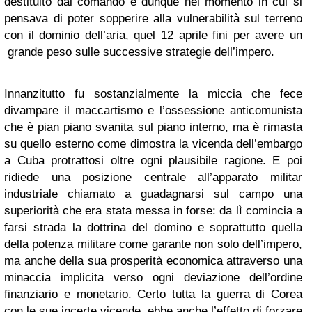
destituito dal comando e dunque nel momento in cui si
pensava di poter sopperire alla vulnerabilità sul terreno
con il dominio dell’aria, quel 12 aprile fini per avere un
grande peso sulle successive strategie dell’impero.
Innanzitutto fu sostanzialmente la miccia che fece
divampare il maccartismo e l’ossessione anticomunista
che è pian piano svanita sul piano interno, ma è rimasta
su quello esterno come dimostra la vicenda dell’embargo
a Cuba protrattosi oltre ogni plausibile ragione. E poi
ridiede una posizione centrale all’apparato militar
industriale chiamato a guadagnarsi sul campo una
superiorità che era stata messa in forse: da lì comincia a
farsi strada la dottrina del domino e soprattutto quella
della potenza militare come garante non solo dell’impero,
ma anche della sua prosperità economica attraverso una
minaccia implicita verso ogni deviazione dell’ordine
finanziario e monetario. Certo tutta la guerra di Corea
con le sue incerte vicende, ebbe anche l’effetto di forzare