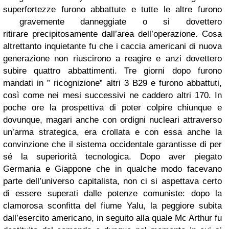
superfortezze furono abbattute e tutte le altre furono
gravemente danneggiate o si dovettero
ritirare precipitosamente dall’area dell’operazione. Cosa
altrettanto inquietante fu che i caccia americani di nuova
generazione non riuscirono a reagire e anzi dovettero
subire quattro abbattimenti. Tre giorni dopo furono
mandati in ” ricognizione” altri 3 B29 e furono abbattuti,
così come nei mesi successivi ne caddero altri 170. In
poche ore la prospettiva di poter colpire chiunque e
dovunque, magari anche con ordigni nucleari attraverso
un’arma strategica, era crollata e con essa anche la
convinzione che il sistema occidentale garantisse di per
sé la superiorità tecnologica. Dopo aver piegato
Germania e Giappone che in qualche modo facevano
parte dell’universo capitalista, non ci si aspettava certo
di essere superati dalle potenze comuniste: dopo la
clamorosa sconfitta del fiume Yalu, la peggiore subita
dall’esercito americano, in seguito alla quale Mc Arthur fu