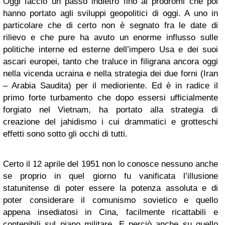
Oggi faccio un passo indietro fino ai prodromi che poi
hanno portato agli sviluppi geopolitici di oggi. A uno in
particolare che di certo non è segnato fra le date di
rilievo e che pure ha avuto un enorme influsso sulle
politiche interne ed esterne dell’impero Usa e dei suoi
ascari europei, tanto che traluce in filigrana ancora oggi
nella vicenda ucraina e nella strategia dei due forni (Iran
– Arabia Saudita) per il medioriente. Ed è in radice il
primo forte turbamento che dopo essersi ufficialmente
forgiato nel Vietnam, ha portato alla strategia di
creazione del jahidismo i cui drammatici e grotteschi
effetti sono sotto gli occhi di tutti.
Certo il 12 aprile del 1951 non lo conosce nessuno anche
se proprio in quel giorno fu vanificata l’illusione
statunitense di poter essere la potenza assoluta e di
poter considerare il comunismo sovietico e quello
appena insediatosi in Cina, facilmente ricattabili e
contenibili sul piano militare. E perciò anche su quello