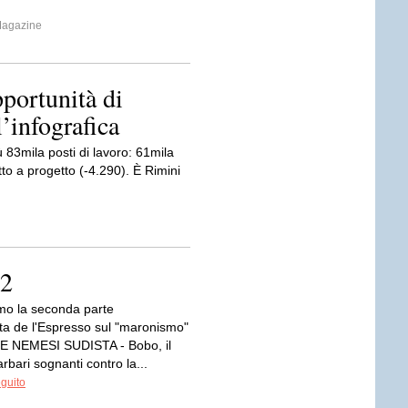
Magazine
portunità di
l’infografica
 83mila posti di lavoro: 61mila
tto a progetto (-4.290). È Rimini
/2
mo la seconda parte
sta de l'Espresso sul "maronismo"
 NEMESI SUDISTA - Bobo, il
rbari sognanti contro la...
eguito