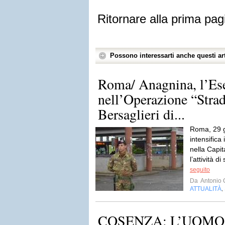
Ritornare alla prima pag
Possono interessarti anche questi art
Roma/ Anagnina, l’Ese
nell’Operazione “Strad
Bersaglieri di...
Roma, 29 g
intensifica 
nella Capi
l’attività d
seguito
Da
Antonio 
ATTUALITÀ
,
COSENZA: L’UOMO