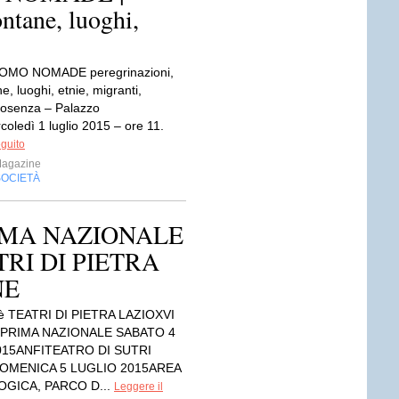
ontane, luoghi,
UOMO NOMADE peregrinazioni,
ne, luoghi, etnie, migranti,
osenza – Palazzo
oledì 1 luglio 2015 – ore 11.
eguito
Magazine
SOCIETÀ
RIMA NAZIONALE
TRI DI PIETRA
NE
è TEATRI DI PIETRA LAZIOXVI
 PRIMA NAZIONALE SABATO 4
015ANFITEATRO DI SUTRI
 DOMENICA 5 LUGLIO 2015AREA
GICA, PARCO D...
Leggere il