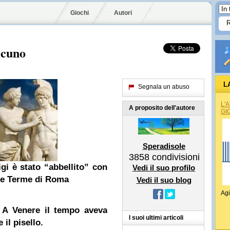
Giochi
Autori
lcuno
L
Segnala un abuso
L'
A proposito dell'autore
GI
Speradisole
3858
condivisioni
igi è stato “abbellito” con
Vedi il suo profilo
lle Terme di Roma
Vedi il suo blog
Agi
. A Venere il tempo aveva
I suoi ultimi articoli
il pisello.