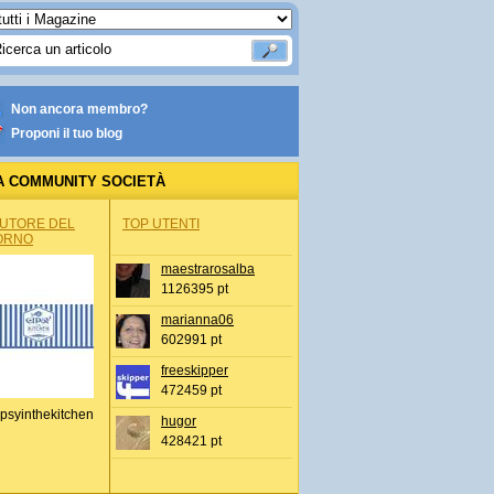
Non ancora membro?
Proponi il tuo blog
A COMMUNITY SOCIETÀ
AUTORE DEL
TOP UTENTI
ORNO
maestrarosalba
1126395 pt
marianna06
602991 pt
freeskipper
472459 pt
psyinthekitchen
hugor
428421 pt