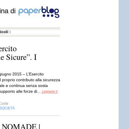
ina di
icoli :
rcito
e Sicure”. I
iugno 2015 – L’Esercito
il proprio contributo alla sicurezza
tale e continua senza sosta
i supporto alle forze di...
Leggere il
Conte
SOCIETÀ
 NOMADE |