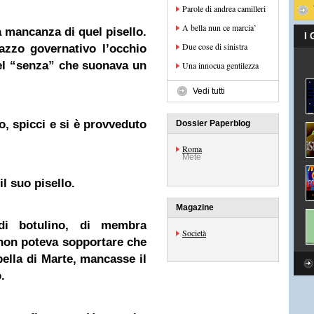
Parole di andrea camilleri
A bella nun ce marcia’
a mancanza di quel pisello.
I
Due cose di sinistra
azzo governativo l’occhio
l “senza” che suonava un
Una innocua gentilezza
Vedi tutti
o, spicci e si è provveduto
Dossier Paperblog
Roma
Mete
l suo pisello.
Magazine
di botulino, di membra
Società
, non poteva sopportare che
 bella di Marte, mancasse il
.