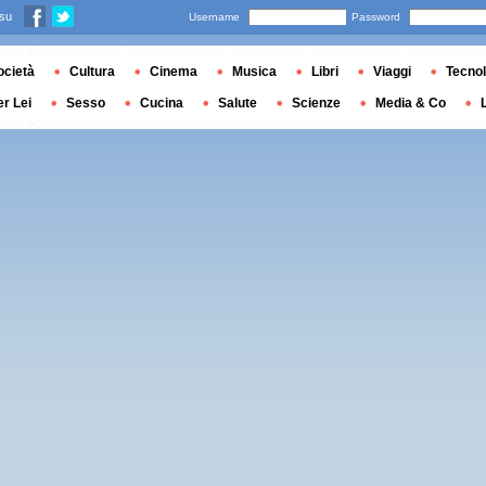
 su
Username
Password
ocietà
Cultura
Cinema
Musica
Libri
Viaggi
Tecnol
er Lei
Sesso
Cucina
Salute
Scienze
Media & Co