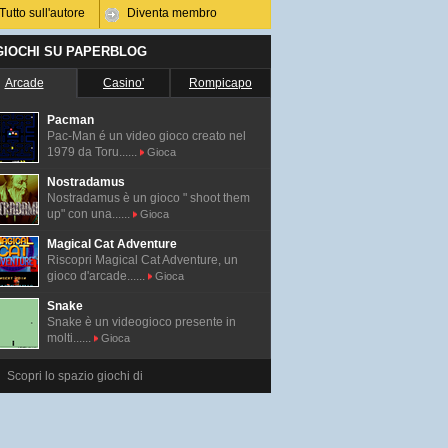
Tutto sull'autore
Diventa membro
 GIOCHI SU PAPERBLOG
Arcade
Casino'
Rompicapo
Pacman
Pac-Man é un video gioco creato nel
1979 da Toru......
Gioca
Nostradamus
Nostradamus è un gioco " shoot them
up" con una......
Gioca
Magical Cat Adventure
Riscopri Magical Cat Adventure, un
gioco d'arcade......
Gioca
Snake
Snake è un videogioco presente in
molti......
Gioca
Scopri lo spazio giochi di