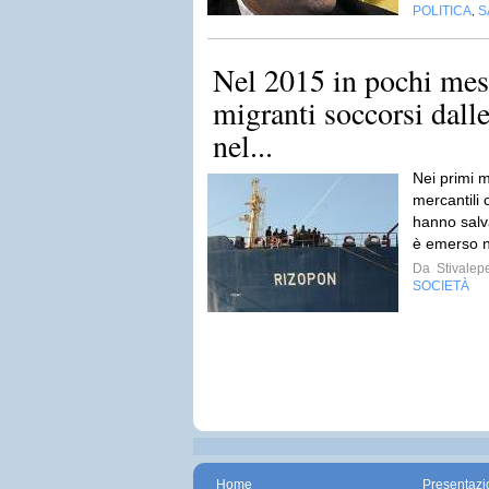
POLITICA
S
,
Nel 2015 in pochi mes
migranti soccorsi dalle
nel...
Nei primi m
mercantili 
hanno salv
è emerso n
Da
Stivalep
SOCIETÀ
Home
Presentazi