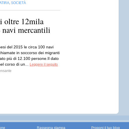
ATIRA
SOCIETÀ
,
i oltre 12mila
 navi mercantili
esi del 2015 le circa 100 navi
chiamate in soccorso dei migranti
ato più di 12.100 persone.Il dato
el corso di un...
Leggere il seguito
ensante
one
Rassegna stampa
Proponi il tuo blog