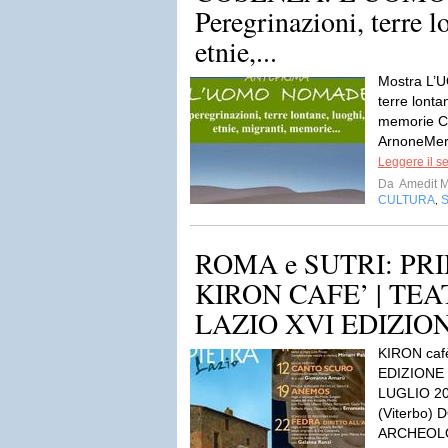
Peregrinazioni, terre l
etnie,...
Mostra L’
terre lonta
memorie C
ArnoneMerc
Leggere il s
Da
Amedit 
CULTURA
,
ROMA e SUTRI: P
KIRON CAFE’ | TEA
LAZIO XVI EDIZIO
KIRON caf
EDIZIONE
LUGLIO 2
(Viterbo)
ARCHEOLO