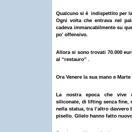
Qualcuno si è indispettito per l
Ogni volta che entrava nel pal
cadeva immancabilmente su que
po’ offensivo.
Allora si sono trovati 70.000 eur
al “restauro” .
Ora Venere la sua mano e Marte i
La nostra epoca che vive 
siliconate, di lifting senza fine
nella statua, tra l’altro davvero
pisello. Glielo hanno fatto nuovo