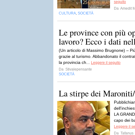
seguito
Da
Amedit 
CULTURA
SOCIETÀ
,
Le province con più op
lavoro? Ecco i dati nel
(Un articolo di Massimo Brugnone) – Più
grazie al turismo. Abbandonato il contra
la provincia ch...
Leggere il seguito
Da
Stivalepensante
SOCIETÀ
La stirpe dei Maroniti
Pubblichia
dell'inchie
LA GRANDE
capo dei ba
Leggere il s
Da
Tafanus