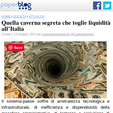
HOME
›
SOCIETÀ
›
ATTUALITÀ
Quella caverna segreta che toglie liquidità
all’Italia
Creato il 14 maggio 2013 da
Capiredavverolacrisi
@Capiredavvero
Save
Il sistema-paese soffre di arretratezza tecnologica e
infrastrutturale, di inefficienza e dispendiosità della