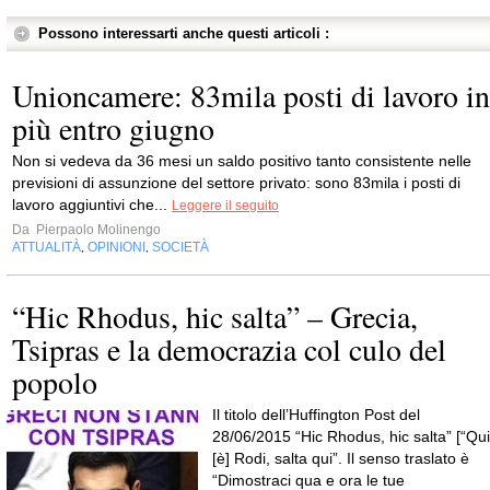
Possono interessarti anche questi articoli :
Unioncamere: 83mila posti di lavoro in
più entro giugno
Non si vedeva da 36 mesi un saldo positivo tanto consistente nelle
previsioni di assunzione del settore privato: sono 83mila i posti di
lavoro aggiuntivi che...
Leggere il seguito
Da
Pierpaolo Molinengo
ATTUALITÀ
OPINIONI
SOCIETÀ
,
,
“Hic Rhodus, hic salta” – Grecia,
Tsipras e la democrazia col culo del
popolo
Il titolo dell’Huffington Post del
28/06/2015 “Hic Rhodus, hic salta” [“Qui
[è] Rodi, salta qui”. Il senso traslato è
“Dimostraci qua e ora le tue