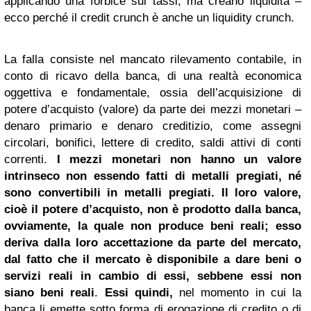
applicando una forbice sui tassi, ma creano liquidità –
ecco perché il credit crunch è anche un liquidity crunch.
La falla consiste nel mancato rilevamento contabile, in
conto di ricavo della banca, di una realtà economica
oggettiva e fondamentale, ossia dell’acquisizione di
potere d’acquisto (valore) da parte dei mezzi monetari –
denaro primario e denaro creditizio, come assegni
circolari, bonifici, lettere di credito, saldi attivi di conti
correnti.
I mezzi monetari non hanno un valore
intrinseco non essendo fatti di metalli pregiati, né
sono convertibili in metalli pregiati. Il loro valore,
cioè il potere d’acquisto, non è prodotto dalla banca,
ovviamente, la quale non produce beni reali; esso
deriva dalla loro accettazione da parte del mercato,
dal fatto che il mercato è disponibile a dare beni o
servizi reali in cambio di essi, sebbene essi non
siano beni reali
.
Essi quindi,
nel momento in cui la
banca li emette sotto forma di erogazione di credito o di