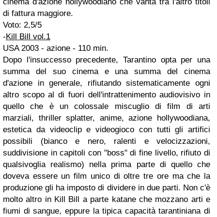
cinema d'azione hollywoodiano che vanta tra l'altro titoli
di fattura maggiore.
Voto: 2,5/5
-
Kill Bill vol.1
USA 2003 - azione - 110 min.
Dopo l'insuccesso precedente, Tarantino opta per una
summa del suo cinema e una summa del cinema
d'azione in generale, rifiutando sistematicamente ogni
altro scopo al di fuori dell'intrattenimento audiovisivo in
quello che è un colossale miscuglio di film di arti
marziali, thriller splatter, anime, azione hollywoodiana,
estetica da videoclip e videogioco con tutti gli artifici
possibili (bianco e nero, ralenti e velocizzazioni,
suddivisione in capitoli con "boss" di fine livello, rifiuto di
qualsivoglia realismo) nella prima parte di quello che
doveva essere un film unico di oltre tre ore ma che la
produzione gli ha imposto di dividere in due parti. Non c'è
molto altro in Kill Bill a parte katane che mozzano arti e
fiumi di sangue, eppure la tipica capacità tarantiniana di