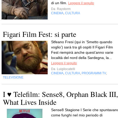
di un film.
Leggere il seguito
Da
Raystorm
CINEMA
CULTURA
,
Figari Film Fest: si parte
Stfeano Fresi (qui in ‘Smetto quando
voglio’) sarà tra gli ospiti Il Figari Film
Fest riempirà anche quest’anno varie
località del nord della Sardegna, la...
Leggere il seguito
Da
Luigilocatelli
CINEMA
CULTURA
PROGRAMMI TV
,
,
,
TELEVISIONE
I ♥ Telefilm: Sense8, Orphan Black III,
What Lives Inside
Sense8 Stagione I Serie che spuntavan
come funghi nel mio periodo di