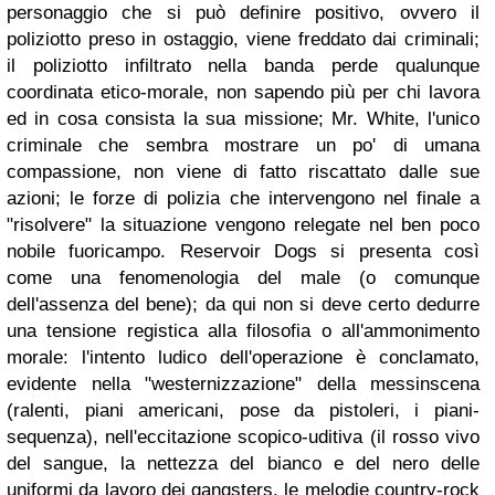
personaggio che si può definire positivo, ovvero il
poliziotto preso in ostaggio, viene freddato dai criminali;
il poliziotto infiltrato nella banda perde qualunque
coordinata etico-morale, non sapendo più per chi lavora
ed in cosa consista la sua missione; Mr. White, l'unico
criminale che sembra mostrare un po' di umana
compassione, non viene di fatto riscattato dalle sue
azioni; le forze di polizia che intervengono nel finale a
"risolvere" la situazione vengono relegate nel ben poco
nobile fuoricampo. Reservoir Dogs si presenta così
come una fenomenologia del male (o comunque
dell'assenza del bene); da qui non si deve certo dedurre
una tensione registica alla filosofia o all'ammonimento
morale: l'intento ludico dell'operazione è conclamato,
evidente nella "westernizzazione" della messinscena
(ralenti, piani americani, pose da pistoleri, i piani-
sequenza), nell'eccitazione scopico-uditiva (il rosso vivo
del sangue, la nettezza del bianco e del nero delle
uniformi da lavoro dei gangsters, le melodie country-rock