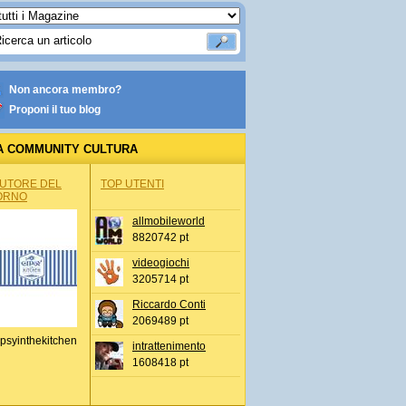
Non ancora membro?
Proponi il tuo blog
A COMMUNITY CULTURA
AUTORE DEL
TOP UTENTI
ORNO
allmobileworld
8820742 pt
videogiochi
3205714 pt
Riccardo Conti
2069489 pt
psyinthekitchen
intrattenimento
1608418 pt