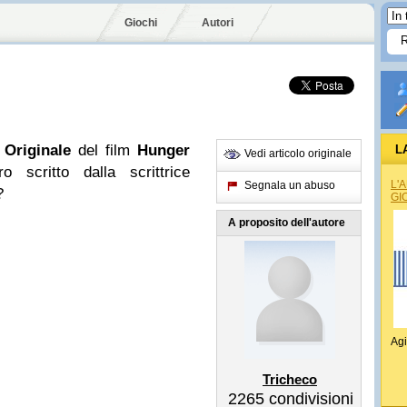
Giochi
Autori
r Originale
del film
Hunger
L
Vedi articolo originale
ro scritto dalla scrittrice
L'
Segnala un abuso
?
GI
A proposito dell'autore
Agi
Tricheco
2265
condivisioni