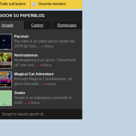
Tutto sull'autore
Diventa membro
 GIOCHI SU PAPERBLOG
Arcade
Casino'
Rompicapo
Pacman
Pac-Man é un video gioco creato nel
1979 da Toru......
Gioca
Nostradamus
Nostradamus è un gioco " shoot them
up" con una......
Gioca
Magical Cat Adventure
Riscopri Magical Cat Adventure, un
gioco d'arcade......
Gioca
Snake
Snake è un videogioco presente in
molti......
Gioca
Scopri lo spazio giochi di