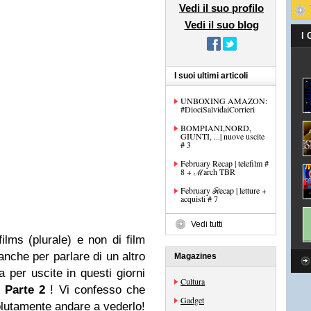
Vedi il suo profilo
Vedi il suo blog
I
I suoi ultimi articoli
UNBOXING AMAZON:
#DiociSalvidaiCorrieri
BOMPIANI,NORD,
GIUNTI, ...| nuove uscite
# 3
February Recap | telefilm #
8 + ℳarch TBR
February ℛecap | letture +
acquisti # 7
Vedi tutti
films (plurale) e non di film
anche per parlare di un altro
Magazines
ta per uscite in questi giorni
Cultura
 Parte 2
! Vi confesso che
Gadget
solutamente andare a vederlo!