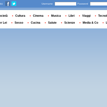
 su
Username
Password
ocietà
Cultura
Cinema
Musica
Libri
Viaggi
Tecnol
er Lei
Sesso
Cucina
Salute
Scienze
Media & Co