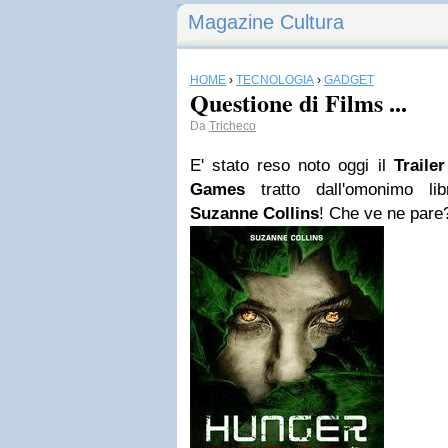
Magazine Cultura
HOME
›
TECNOLOGIA
›
GADGET
Questione di Films ...
Da
Tricheco
E' stato reso noto oggi il
Traile
Games
tratto dall'omonimo lib
Suzanne Collins
! Che ve ne pare