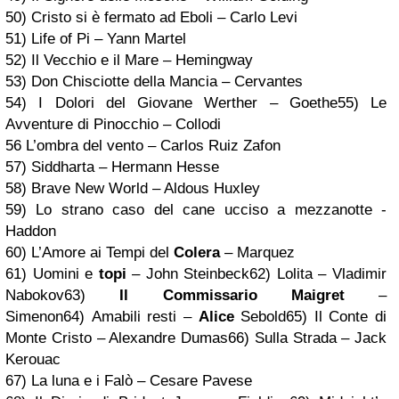
50) Cristo si è fermato ad Eboli – Carlo Levi
51) Life of Pi – Yann Martel
52) Il Vecchio e il Mare – Hemingway
53) Don Chisciotte della Mancia – Cervantes
54)
I Dolori del Giovane Werther – Goethe
55) Le
Avventure di Pinocchio – Collodi
56 L’ombra del vento – Carlos Ruiz Zafon
57) Siddharta – Hermann Hesse
58) Brave New World – Aldous Huxley
59)
Lo strano caso del cane ucciso a mezzanotte -
Haddon
60) L’Amore ai Tempi del
Colera
– Marquez
61)
Uomini e
topi
– John Steinbeck
62) Lolita – Vladimir
Nabokov
63)
Il Commissario Maigret
–
Simenon
64)
Amabili resti –
Alice
Sebold
65) Il Conte di
Monte Cristo – Alexandre Dumas
66) Sulla Strada – Jack
Kerouac
67) La luna e i Falò – Cesare Pavese