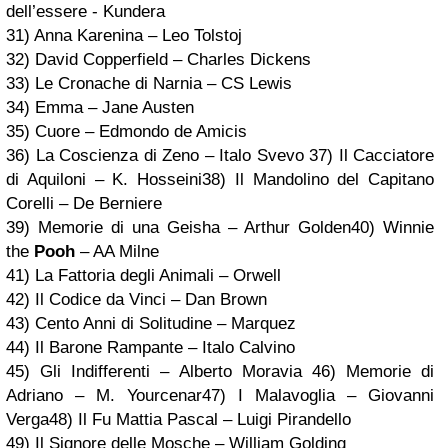
dell’essere - Kundera
31) Anna Karenina – Leo Tolstoj
32)
David Copperfield – Charles Dickens
33) Le Cronache di Narnia – CS Lewis
34) Emma – Jane Austen
35)
Cuore – Edmondo de Amicis
36)
La Coscienza di Zeno – Italo Svevo
37) Il Cacciatore
di Aquiloni – K. Hosseini
38) Il Mandolino del Capitano
Corelli – De Berniere
39) Memorie di una Geisha – Arthur Golden
40) Winnie
the
Pooh
– AA Milne
41) La Fattoria degli Animali – Orwell
42)
Il Codice da Vinci – Dan Brown
43) Cento Anni di Solitudine – Marquez
44)
Il Barone Rampante – Italo Calvino
45) Gli Indifferenti – Alberto Moravia
46) Memorie di
Adriano – M. Yourcenar
47) I Malavoglia – Giovanni
Verga
48) Il Fu Mattia Pascal – Luigi Pirandello
49) Il Signore delle Mosche – William Golding