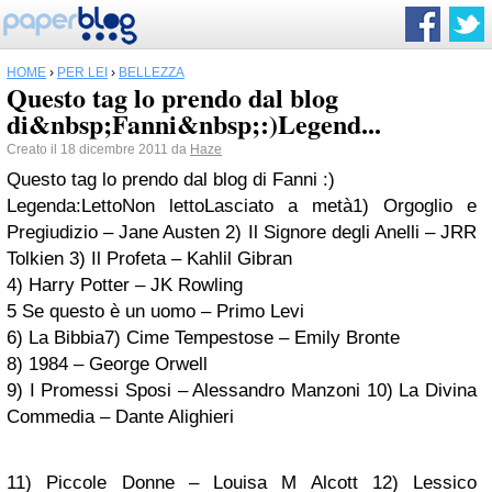
HOME
›
PER LEI
›
BELLEZZA
Questo tag lo prendo dal blog
di&nbsp;Fanni&nbsp;:)Legend...
Creato il 18 dicembre 2011 da
Haze
Questo tag lo prendo dal blog di Fanni :)
Legenda:
Letto
Non letto
Lasciato a metà
1) Orgoglio e
Pregiudizio – Jane Austen
2)
Il Signore degli Anelli – JRR
Tolkien
3) Il Profeta – Kahlil Gibran
4)
Harry Potter – JK Rowling
5 Se questo è un uomo – Primo Levi
6) La Bibbia
7) Cime Tempestose – Emily Bronte
8) 1984 – George Orwell
9)
I Promessi Sposi – Alessandro Manzoni
10)
La Divina
Commedia – Dante Alighieri
11) Piccole Donne – Louisa M Alcott
12)
Lessico