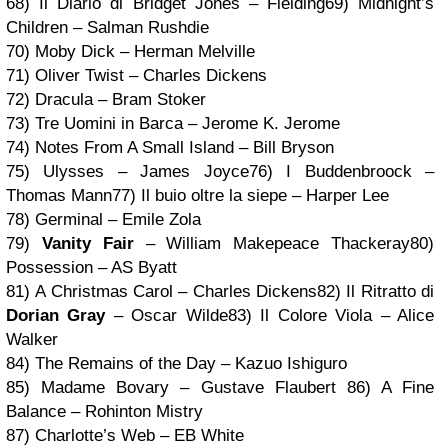
68) Il Diario di Bridget Jones – Fielding
69) Midnight’s
Children – Salman Rushdie
70)
Moby Dick – Herman Melville
71)
Oliver Twist – Charles Dickens
72) Dracula – Bram Stoker
73) Tre Uomini in Barca – Jerome K. Jerome
74) Notes From A Small Island – Bill Bryson
75)
Ulysses – James Joyce
76) I Buddenbroock –
Thomas Mann
77)
Il buio oltre la siepe – Harper Lee
78) Germinal – Emile Zola
79)
Vanity Fair
– William Makepeace Thackeray
80)
Possession – AS Byatt
81)
A Christmas Carol – Charles Dickens
82)
Il Ritratto di
Dorian Gray
– Oscar Wilde
83) Il Colore Viola – Alice
Walker
84) The Remains of the Day – Kazuo Ishiguro
85) Madame Bovary – Gustave Flaubert
86) A Fine
Balance – Rohinton Mistry
87) Charlotte’s Web – EB White