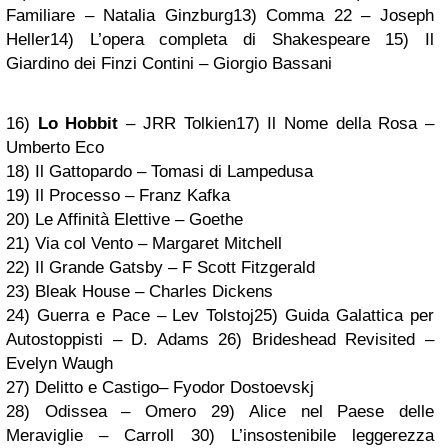
Familiare – Natalia Ginzburg
13) Comma 22 – Joseph
Heller
14) L’opera completa di Shakespeare
15) Il
Giardino dei Finzi Contini – Giorgio Bassani
16)
Lo Hobbit
– JRR Tolkien
17)
Il Nome della Rosa –
Umberto Eco
18) Il Gattopardo – Tomasi di Lampedusa
19) Il Processo – Franz Kafka
20) Le Affinità Elettive – Goethe
21) Via col Vento – Margaret Mitchell
22) Il Grande Gatsby – F Scott Fitzgerald
23) Bleak House – Charles Dickens
24) Guerra e Pace – Lev Tolstoj
25) Guida Galattica per
Autostoppisti – D. Adams
26) Brideshead Revisited –
Evelyn Waugh
27) Delitto e Castigo– Fyodor Dostoevskj
28)
Odissea – Omero
29)
A
lice nel Paese delle
Meraviglie – Carroll
30) L’insostenibile leggerezza