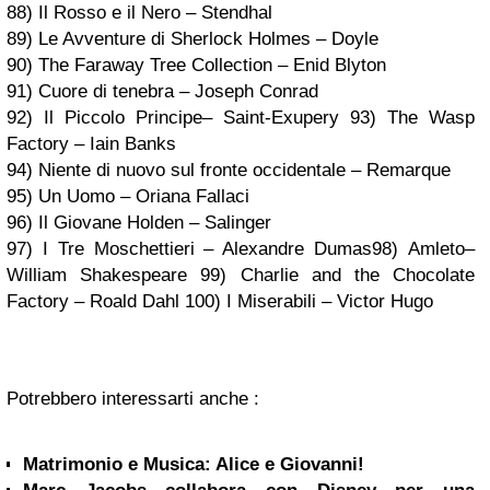
88) Il Rosso e il Nero – Stendhal
89) Le Avventure di Sherlock Holmes – Doyle
90) The Faraway Tree Collection – Enid Blyton
91)
Cuore di tenebra – Joseph Conrad
92) Il Piccolo Principe– Saint-Exupery
93) The Wasp
Factory – Iain Banks
94) Niente di nuovo sul fronte occidentale – Remarque
95) Un Uomo – Oriana Fallaci
96)
Il Giovane Holden – Salinger
97) I Tre Moschettieri – Alexandre Dumas
98)
Amleto–
William Shakespeare
99)
Charlie and the Chocolate
Factory – Roald Dahl
100) I Miserabili – Victor Hugo
Potrebbero interessarti anche :
Matrimonio e Musica: Alice e Giovanni!