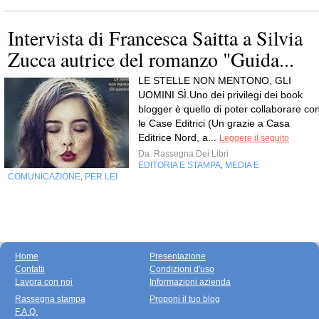
Intervista di Francesca Saitta a Silvia
Zucca autrice del romanzo "Guida...
LE STELLE NON MENTONO, GLI
UOMINI SÌ.Uno dei privilegi dei book
blogger è quello di poter collaborare co
le Case Editrici (Un grazie a Casa
Editrice Nord, a...
Leggere il seguito
Da
Rassegna Dei Libri
EDITORIA E STAMPA
MEDIA E
,
COMUNICAZIONE
PER LEI
,
Home
Presentazione
Contatti
Condizioni d'uso
Lavora con noi
Informazioni azienda
Rassegna stampa
Proponi il tuo blog
F.A.Q.