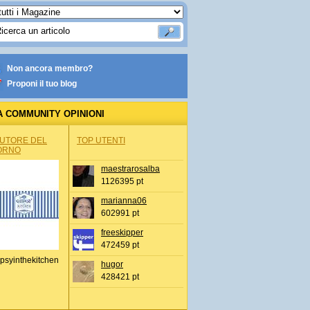
Non ancora membro?
Proponi il tuo blog
A COMMUNITY OPINIONI
AUTORE DEL
TOP UTENTI
ORNO
maestrarosalba
1126395 pt
marianna06
602991 pt
freeskipper
472459 pt
psyinthekitchen
hugor
428421 pt