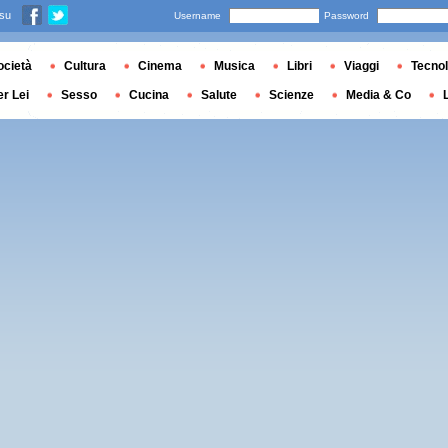
 su
Username
Password
ocietà
Cultura
Cinema
Musica
Libri
Viaggi
Tecnol
er Lei
Sesso
Cucina
Salute
Scienze
Media & Co