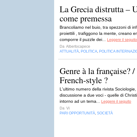
La Grecia distrutta – 
come premessa
Brancoliamo nel buio, tra spezzoni di 
proiettili , trafiggono la mente, creano
comporre il puzzle dei...
Leggere il seguito
Da
Albertocapece
ATTUALITÀ
POLITICA
POLITICA INTERNAZ
,
,
Genre à la française? 
French‑style ?
L'ultimo numero della rivista Sociologie
discussione a due voci - quelle di Chris
intorno ad un tema...
Leggere il seguito
Da
Vi
PARI OPPORTUNITÀ
SOCIETÀ
,