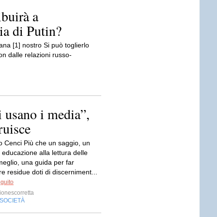
buirà a
ia di Putin?
na [1] nostro Si può toglierlo
n dalle relazioni russo-
i usano i media”,
ruisce
co Cenci Più che un saggio, un
educazione alla lettura delle
meglio, una guida per far
e residue doti di discerniment...
eguito
ionescorretta
SOCIETÀ