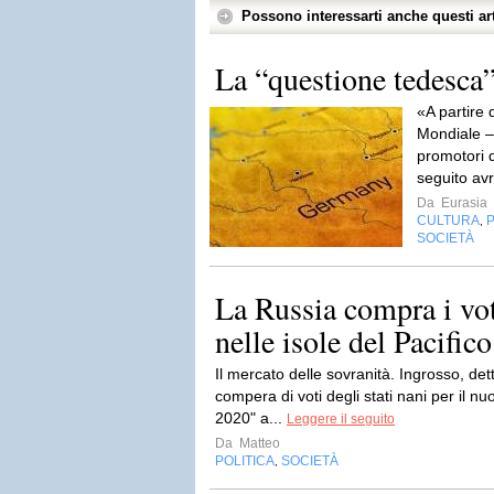
Possono interessarti anche questi art
La “questione tedesca
«A partire 
Mondiale – 
promotori d
seguito av
Da
Eurasia
CULTURA
P
,
SOCIETÀ
La Russia compra i vo
nelle isole del Pacifico
Il mercato delle sovranità. Ingrosso, det
compera di voti degli stati nani per il 
2020" a...
Leggere il seguito
Da
Matteo
POLITICA
SOCIETÀ
,