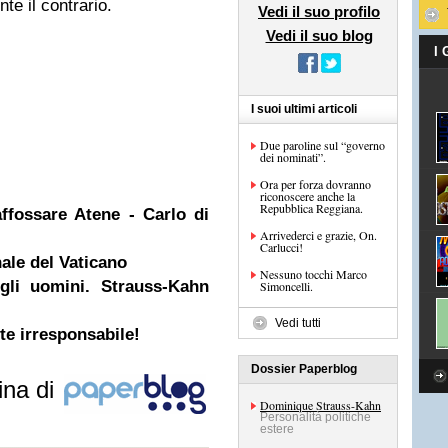
te il contrario.
Vedi il suo profilo
Vedi il suo blog
I
I suoi ultimi articoli
Due paroline sul “governo
dei nominati”.
Ora per forza dovranno
riconoscere anche la
Repubblica Reggiana.
ffossare Atene - Carlo di
Arrivederci e grazie, On.
Carlucci!
ale del Vaticano
Nessuno tocchi Marco
gli uomini. Strauss-Kahn
Simoncelli.
Vedi tutti
e irresponsabile!
Dossier Paperblog
ina di
Dominique Strauss-Kahn
Personalità politiche
estere