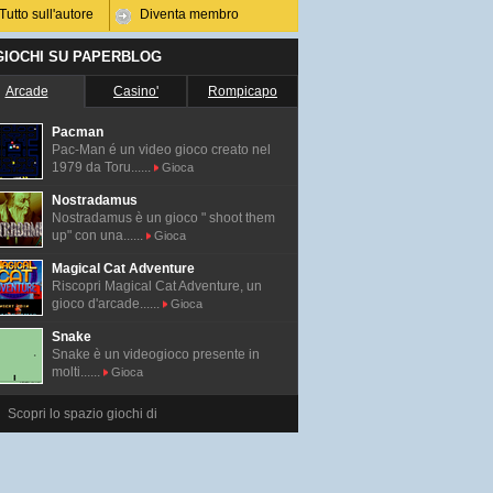
Tutto sull'autore
Diventa membro
 GIOCHI SU PAPERBLOG
Arcade
Casino'
Rompicapo
Pacman
Pac-Man é un video gioco creato nel
1979 da Toru......
Gioca
Nostradamus
Nostradamus è un gioco " shoot them
up" con una......
Gioca
Magical Cat Adventure
Riscopri Magical Cat Adventure, un
gioco d'arcade......
Gioca
Snake
Snake è un videogioco presente in
molti......
Gioca
Scopri lo spazio giochi di