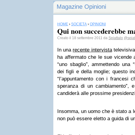
Magazine Opinioni
HOME
›
SOCIETÀ
›
OPINIONI
Qui non succederebbe ma
Creato il 18 settembre 2011 da
Spiattalo
@spiat
In una
recente intervista
televisiv
ha affermato che le sue vicende a
“uno sbaglio”, ammettendo una “c
dei figli e della moglie; questo i
“l’appuntamento con i francesi 
speranza di un cambiamento”, e
candiderà alle prossime presidenzi
Insomma, un uomo che è stato a let
non può essere eletto a guida di u