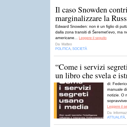
Il caso Snowden contri
marginalizzare la Russ
Edward Snowden: non è un figlio di putta
dalla zona transiti di Šeremet'evo, ma no
americane...
Leggere il seguito
Da
Matteo
POLITICA
SOCIETÀ
,
“Come i servizi segret
un libro che svela e ist
di: Federi
manuale di 
notizie. O 
sopravviver
Leggere il s
Da
Informaz
ATTUALITÀ
,