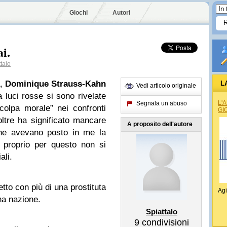
Giochi
Autori
i.
talo
a,
Dominique Strauss-Kahn
L
Vedi articolo originale
 luci rosse si sono rivelate
L'
Segnala un abuso
olpa morale” nei confronti
GI
noltre ha significato mancare
A proposito dell'autore
che avevano posto in me la
 proprio per questo non si
ali.
to con più di una prostituta
Agi
na nazione.
Spiattalo
9
condivisioni