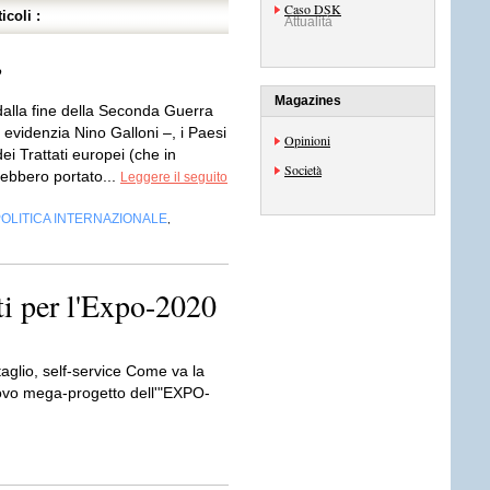
Caso DSK
icoli :
Attualità
”
Magazines
dalla fine della Seconda Guerra
evidenzia Nino Galloni –, i Paesi
Opinioni
ei Trattati europei (che in
Società
rebbero portato...
Leggere il seguito
OLITICA INTERNAZIONALE
,
ti per l'Expo-2020
taglio, self-service Come va la
nuovo mega-progetto dell'"EXPO-