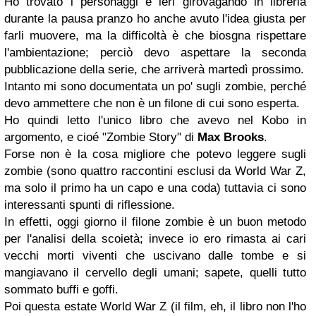
Ho trovato i personaggi e ieri girovagando in libreria
durante la pausa pranzo ho anche avuto l'idea giusta per
farli muovere, ma la difficoltà è che biosgna rispettare
l'ambientazione; perciò devo aspettare la seconda
pubblicazione della serie, che arriverà martedì prossimo.
Intanto mi sono documentata un po' sugli zombie, perché
devo ammettere che non è un filone di cui sono esperta.
Ho quindi letto l'unico libro che avevo nel Kobo in
argomento, e cioé "Zombie Story" di
Max Brooks
.
Forse non è la cosa migliore che potevo leggere sugli
zombie (sono quattro raccontini esclusi da World War Z,
ma solo il primo ha un capo e una coda) tuttavia ci sono
interessanti spunti di riflessione.
In effetti, oggi giorno il filone zombie è un buon metodo
per l'analisi della scoietà; invece io ero rimasta ai cari
vecchi morti viventi che uscivano dalle tombe e si
mangiavano il cervello degli umani; sapete, quelli tutto
sommato buffi e goffi.
Poi questa estate World War Z (il film, eh, il libro non l'ho