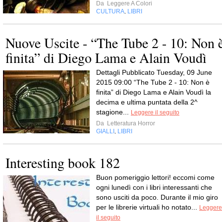
Da
Leggere A Colori
CULTURA
LIBRI
,
Nuove Uscite - “The Tube 2 - 10: Non 
finita” di Diego Lama e Alain Voudì
Dettagli Pubblicato Tuesday, 09 June
2015 09:00 “The Tube 2 - 10: Non è
finita” di Diego Lama e Alain Voudì la
decima e ultima puntata della 2^
stagione...
Leggere il seguito
Da
Letteratura Horror
GIALLI
LIBRI
,
Interesting book 182
Buon pomeriggio lettori! eccomi come
ogni lunedì con i libri interessanti che
sono usciti da poco. Durante il mio giro
per le librerie virtuali ho notato...
Leggere
il seguito