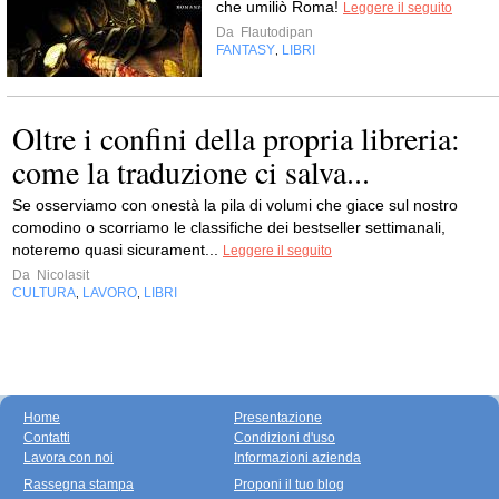
che umiliò Roma!
Leggere il seguito
Da
Flautodipan
FANTASY
LIBRI
,
Oltre i confini della propria libreria:
come la traduzione ci salva...
Se osserviamo con onestà la pila di volumi che giace sul nostro
comodino o scorriamo le classifiche dei bestseller settimanali,
noteremo quasi sicurament...
Leggere il seguito
Da
Nicolasit
CULTURA
LAVORO
LIBRI
,
,
Home
Presentazione
Contatti
Condizioni d'uso
Lavora con noi
Informazioni azienda
Rassegna stampa
Proponi il tuo blog