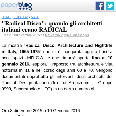
HOME
›
CULTURA
›
ARTE
"Radical Disco": quando gli architetti
italiani erano RADICAL
Creato il 08 dicembre 2015 da
Maucaminito
@maumessenger
La mostra “
Radical Disco: Architecture and Nightlife
in Italy, 1965-1975
” che si è inaugurata oggi a Londra
negli spazi dell’I.C.A., e che rimarrà aperta
fino al 10
gennaio 2016
, esplora il rapporto tra architettura e vita
notturna in Italia nel corso degli anni 60 e 70. Vengono
documentati soprattutto gli interventi degli architetti del
Radical Design italiano (tra cui Archizoom, il Gruppo
9999, Superstudio e UFO) in un certo numero di…
Ora:8 dicembre 2015 a 10 Gennaio 2016