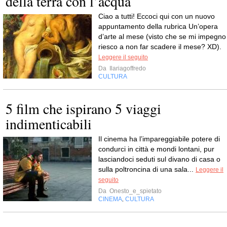
della terra con l’acqua
Ciao a tutti! Eccoci qui con un nuovo
appuntamento della rubrica Un’opera
d’arte al mese (visto che se mi impegno
riesco a non far scadere il mese? XD).
Leggere il seguito
Da
Ilariagoffredo
CULTURA
5 film che ispirano 5 viaggi
indimenticabili
Il cinema ha l’impareggiabile potere di
condurci in città e mondi lontani, pur
lasciandoci seduti sul divano di casa o
sulla poltroncina di una sala...
Leggere il
seguito
Da
Onesto_e_spietato
CINEMA
CULTURA
,