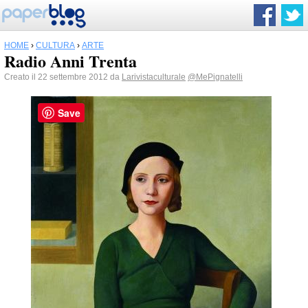
HOME
›
CULTURA
›
ARTE
Radio Anni Trenta
Creato il 22 settembre 2012 da
Larivistaculturale
@MePignatelli
Save