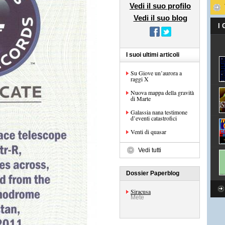
Vedi il suo profilo
Vedi il suo blog
I
I suoi ultimi articoli
Su Giove un’aurora a
raggi X
Nuova mappa della gravità
di Marte
Galassia nana testimone
d’eventi catastrofici
Venti di quasar
Vedi tutti
Dossier Paperblog
Siracusa
Mete