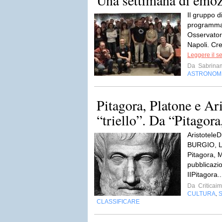
Il gruppo d
programma
Osservator
Napoli. Cre
Leggere il s
Da
Sabrina
ASTRONOM
Pitagora, Platone e Aris
“triello”. Da “Pitagora,
Aristotel
BURGIO, 
Pitagora, Ma
pubblicaz
IIPitagora.
Da
Criticai
CULTURA
,
CLASSIFICARE