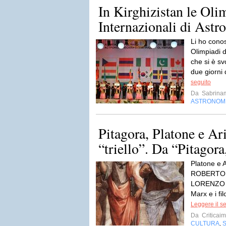
In Kirghizistan le Oli
Internazionali di Ast
Li ho conos
Olimpiadi 
che si è svo
due giorni 
seguito
Da
Sabrina
ASTRONOM
Pitagora, Platone e Aris
“triello”. Da “Pitagora,
Platone e A
ROBERTO 
LORENZO L
Marx e i fil
Leggere il s
Da
Criticai
CULTURA
,