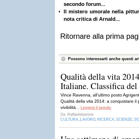
secondo forum...
Il mistero umorale nella pittu
nota critica di Arnald...
Ritornare alla prima pag
Possono interessarti anche questi art
Qualità della vita 2014
Italiane. Classifica de
Vince Ravenna, all’ultimo posto Agrigent
Qualità della vita 2014: a conquistare il 
vivibilità...
Leggere il seguito
Da
Raffaelebarone
CULTURA
LAVORO
RICERCA
SCIENZE
SO
,
,
,
,
Una settimana di emoz