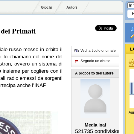
Giochi
Autori
 dei Primati
iale russo messo in orbita il
L
Vedi articolo originale
ori lo chiamano col nome del
L'
Segnala un abuso
stron, ovvero un sistema di
GI
 insieme per cogliere con il
A proposito dell'autore
ali radio emessi da sorgenti
artecipa anche l’INAF
Agi
Media Inaf
521735
condivisioni