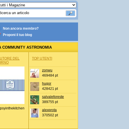
Non ancora membro?
Proponi il tuo blog
A COMMUNITY ASTRONOMIA
AUTORE DEL
TOP UTENTI
ORNO
zonwu
469484 pt
hugor
428421 pt
salvaleforeste
389755 pt
psyinthekitchen
alexprota
370502 pt