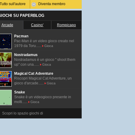
Tutto sull'autore
Diventa membro
 GIOCHI SU PAPERBLOG
Arcade
Casino'
Rompicapo
Pacman
Pac-Man é un video gioco creato nel
1979 da Toru......
Gioca
Nostradamus
Nostradamus è un gioco " shoot them
up" con una......
Gioca
Magical Cat Adventure
Riscopri Magical Cat Adventure, un
gioco d'arcade......
Gioca
Snake
Snake è un videogioco presente in
molti......
Gioca
Scopri lo spazio giochi di