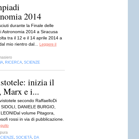
mpiadi
ronomia 2014
ciuti durante la Finale delle
di Astronomia 2014 a Siracusa
lta tra il 12 e il 14 aprile 2014 a
dal mio rientro dal...
Leggere il
masiero
IA
RICERCA
SCIENZE
,
,
totele: inizia il
 Marx e i...
ristotele secondo RaffaelloDi
SIDOLI, DANIELE BURGIO,
EONIDal volume Pitagora,
osofi rossi in via di pubblicazione.
eguito
mpura
SCIENZE
SOCIETÀ
DA
,
,