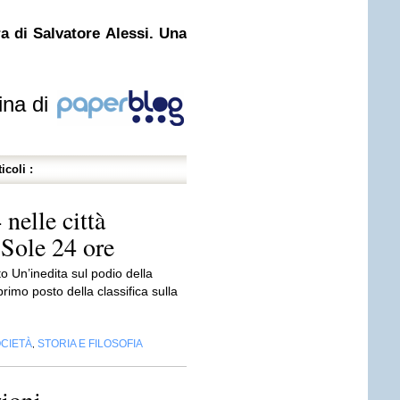
ra di Salvatore Alessi. Una
ina di
icoli :
 nelle città
l Sole 24 ore
o Un’inedita sul podio della
primo posto della classifica sulla
CIETÀ
STORIA E FILOSOFIA
,
ioni