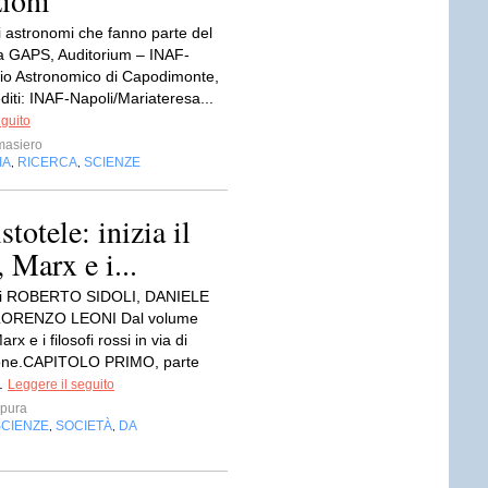
i astronomi che fanno parte del
 GAPS, Auditorium – INAF-
io Astronomico di Capodimonte,
diti: INAF-Napoli/Mariateresa...
eguito
masiero
IA
RICERCA
SCIENZE
,
,
totele: inizia il
 Marx e i...
eDi ROBERTO SIDOLI, DANIELE
LORENZO LEONI Dal volume
rx e i filosofi rossi in via di
ione.CAPITOLO PRIMO, parte
..
Leggere il seguito
mpura
SCIENZE
SOCIETÀ
DA
,
,