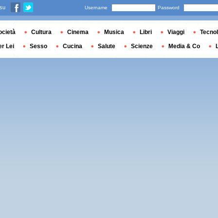
 su
Username
Password
ocietà
Cultura
Cinema
Musica
Libri
Viaggi
Tecnol
er Lei
Sesso
Cucina
Salute
Scienze
Media & Co