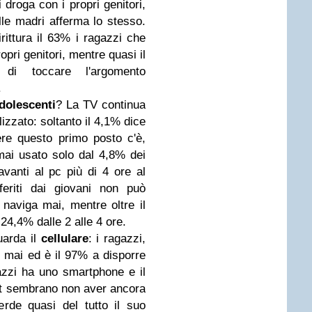
droga con i propri genitori,
lle madri afferma lo stesso.
rittura il 63% i ragazzi che
opri genitori, mentre quasi il
di toccare l'argomento
.
dolescenti
? La TV continua
lizzato: soltanto il 4,1% dice
re questo primo posto c'è,
mai usato solo dal 4,8% dei
vanti al pc più di 4 ore al
feriti dai giovani non può
naviga mai, mentre oltre il
 24,4% dalle 2 alle 4 ore.
arda il
cellulare
: i ragazzi,
 mai ed è il 97% a disporre
azzi ha uno smartphone e il
t sembrano non aver ancora
erde quasi del tutto il suo