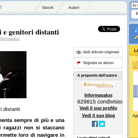
e
Giochi
Autori
e genitori distanti
nformasalus
L
Vedi articolo originale
L'
Segnala un abuso
GI
A proposito dell'autore
Informasalus
629815
condivisioni
Vedi il suo profilo
 distanti
Vedi il suo blog
Agi
aumenta sempre di più e una
 i ragazzi non si staccano
rmette loro di navigare in