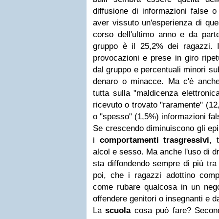
diffusione di informazioni false o
aver vissuto un'esperienza di ques
corso dell'ultimo anno e da par
gruppo è il 25,2% dei ragazzi. I
provocazioni e prese in giro ripe
dal gruppo e percentuali minori sub
denaro o minacce. Ma c'è anche
tutta sulla "maldicenza elettronic
ricevuto o trovato "raramente" (12
o "spesso" (1,5%) informazioni fal
Se crescendo diminuiscono gli epi
i
comportamenti trasgressivi
, 
alcol e sesso. Ma anche l'uso di d
sta diffondendo sempre di più tra 
poi, che i ragazzi adottino compo
come rubare qualcosa in un nego
offendere genitori o insegnanti e d
La
scuola
cosa può fare? Second