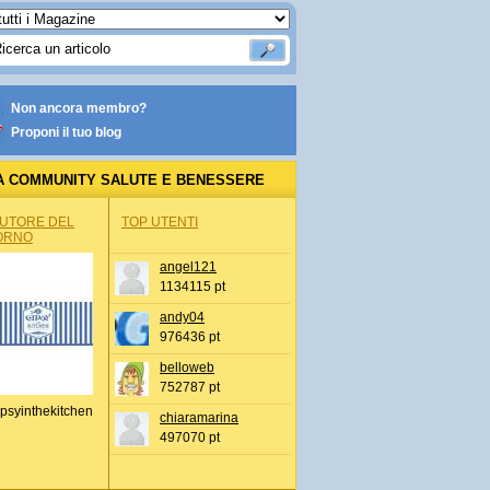
Non ancora membro?
Proponi il tuo blog
A COMMUNITY SALUTE E BENESSERE
AUTORE DEL
TOP UTENTI
ORNO
angel121
1134115 pt
andy04
976436 pt
belloweb
752787 pt
psyinthekitchen
chiaramarina
497070 pt