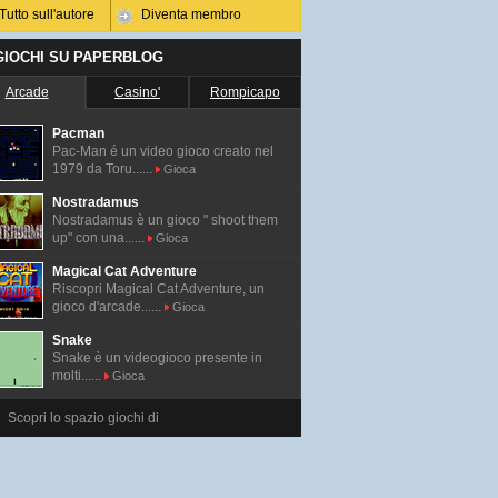
Tutto sull'autore
Diventa membro
 GIOCHI SU PAPERBLOG
Arcade
Casino'
Rompicapo
Pacman
Pac-Man é un video gioco creato nel
1979 da Toru......
Gioca
Nostradamus
Nostradamus è un gioco " shoot them
up" con una......
Gioca
Magical Cat Adventure
Riscopri Magical Cat Adventure, un
gioco d'arcade......
Gioca
Snake
Snake è un videogioco presente in
molti......
Gioca
Scopri lo spazio giochi di