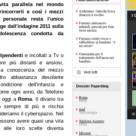
I suoi ultimi articoli
vita parallela nel mondo
Alzheimer: l'attività fisica
rincorrerli e così i mezzi
dimezza il rischio
I
 personale resta l'unico
Farmaci anticancro:
ge dall'indagine 2011 sulla
miliardi sprecati per fiale
fuori misura
adolescenza condotta da
Farmaci contro tosse e
raffreddore ai bambini: “è
un errore”
Omeopatia per il
dipendenti
e incollati a Tv o
trattamento dell'ansia nei
bambini
re più distanti e ansiosi,
arsa conoscenza del mezzo
Vedi tutti
dro abbastanza desolante
condizione dell'infanzia e
Dossier Paperblog
come ogni anno, da Telefono
Roma
a oggi a
Roma
. Il divario tra
Mete
do sempre di più e rischia
ipad
Tecnologia
sideriamo il cyberspazio. Nel
 possono avere quasi una vita
Telefono Azzurro
ONG
o alle loro scelte diventa
Mission