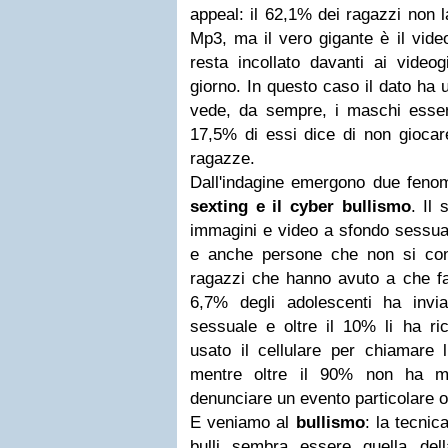
appeal: il 62,1% dei ragazzi non l
Mp3, ma il vero gigante è il vide
resta incollato davanti ai videog
giorno. In questo caso il dato ha 
vede, da sempre, i maschi essere i
17,5% di essi dice di non giocar
ragazze.
Dall'indagine emergono due fenom
sexting e il cyber bullismo
. Il 
immagini e video a sfondo sessuale
e anche persone che non si co
ragazzi che hanno avuto a che fa
6,7% degli adolescenti ha invi
sessuale e oltre il 10% li ha ri
usato il cellulare per chiamare l
mentre oltre il 90% non ha ma
denunciare un evento particolare o
E veniamo al
bullismo
: la tecnic
bulli sembra essere quella dell