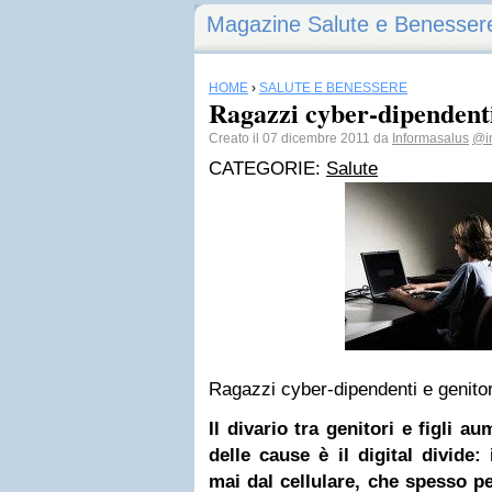
Magazine Salute e Benesser
HOME
›
SALUTE E BENESSERE
Ragazzi cyber-dipendenti 
Creato il 07 dicembre 2011 da
Informasalus
@i
CATEGORIE:
Salute
Ragazzi cyber-dipendenti e genitori
Il divario tra genitori e figli 
delle cause è il digital divide:
mai dal cellulare, che spesso pe