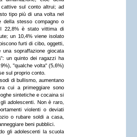
 cattive sul conto altrui; ad
to tipo più di una volta nel
te della stesso compagno o
l 22,8% è stato vittima di
tute; un 10,4% viene isolato
iscono furti di cibo, oggetti,
 una sopraffazione giocata
a": un quinto dei ragazzi ha
,9%), "qualche volta" (5,6%)
se sul proprio conto.
sodi di bullismo, aumentano
tra cui a primeggiare sono
roghe sintetiche e cocaina si
gli adolescenti. Non è raro,
rtamenti violenti o deviati
zio o rubare soldi a casa,
anneggiare beni pubblici.
o gli adolescenti la scuola