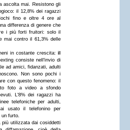
a ascolta mai. Resistono gli
ogioco: il 12,8% dei ragazzi
iochi fino e oltre 4 ore al
una differenza di genere che
 più forti fruitori: solo il
e mai contro il 61,3% delle
eni in costante crescita:
il
sexting consiste nell'invio di
 ad amici, fidanzati, adulti
noscono. Non sono pochi i
re con questo fenomeno: il
ato foto a video a sfondo
cevuti. L'8% dei ragazzi ha
inee telefoniche per adulti,
i usato il telefonino per
 un furto.
a più utilizzata dai cosiddetti
a diffamazione, cioè della