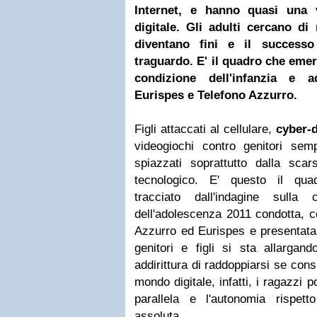
Internet, e hanno quasi una 
digitale. Gli adulti cercano di 
diventano fini e il successo
traguardo. E' il quadro che emer
condizione dell'infanzia e 
Eurispes e
Telefono Azzurro
.
Figli attaccati al cellulare,
cyber-
videogiochi contro genitori semp
spiazzati soprattutto dalla sc
tecnologico. E' questo il qua
tracciato dall'indagine sulla 
dell'adolescenza 2011 condotta, 
Azzurro ed Eurispes e presentat
genitori e figli si sta allargan
addirittura di raddoppiarsi se con
mondo digitale, infatti, i ragazzi
parallela e l'autonomia rispett
assoluta.