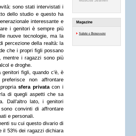
Musicisti Stranieri
ità: sono stati intervistati i
tto dello studio e questo ha
enerazionale interessante e
Magazine
are i genitori è sempre più
Salute e Benessere
lle nuove tecnologie, ma la
di percezione della realtà: la
de che i propri figli possano
, mentre i ragazzi sono più
alcol e droghe.
 genitori figli, quando c'è, è
 preferisce non affrontare
 propria
sfera privata
con i
rla di quegli aspetti che sa
. Dall'altro lato, i genitori
ono convinti di affrontare
ati e personali.
enti su cui questo divario di
e il 53% dei ragazzi dichiara