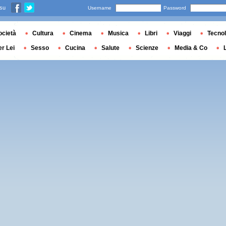
 su
Username
Password
ocietà
Cultura
Cinema
Musica
Libri
Viaggi
Tecnol
er Lei
Sesso
Cucina
Salute
Scienze
Media & Co