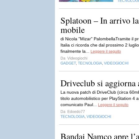
TECNOLOG
Splatoon – In arrivo l
mobile
di Nicola "Mizar" PalombellaTramite il pr
Italia ci ricorda che dal prossimo 2 lugli
finalmente la...
Leggere il seguito
Da
Videogiochi
GADGET
TECNOLOGIA
VIDEOGIOCHI
,
,
Driveclub si aggiorna 
La nuova patch di DriveClub (circa 60mb)
titolo automobilistico per PlayStation 4 
comunicato Paul...
Leggere il seguito
Da
Edoedo77
TECNOLOGIA
VIDEOGIOCHI
,
Bandai Namco apre l’a