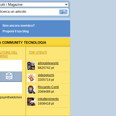
Non ancora membro?
Proponi il tuo blog
A COMMUNITY TECNOLOGIA
AUTORE DEL
TOP UTENTI
ORNO
allmobileworld
8820742 pt
videogiochi
3205714 pt
Riccardo Conti
2069489 pt
psyinthekitchen
intrattenimento
1608418 pt