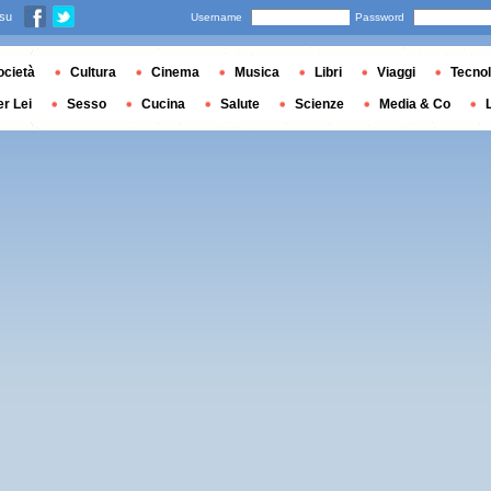
 su
Username
Password
ocietà
Cultura
Cinema
Musica
Libri
Viaggi
Tecnol
er Lei
Sesso
Cucina
Salute
Scienze
Media & Co