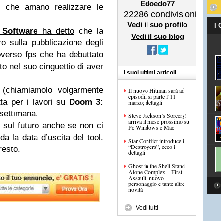
Edoedo77
ti che amano realizzare le
22286
condivisioni
Vedi il suo profilo
I
 Software
ha detto
che la
Vedi il suo blog
o sulla pubblicazione degli
overso fps che ha debuttato
 nel suo cinguettio di aver
I suoi ultimi articoli
(chiamiamolo volgarmente
Il nuovo Hitman sarà ad
episodi, si parte l’11
ata per i lavori su
Doom 3:
marzo; dettagli
 settimana.
Steve Jackson’s Sorcery!
arriva il mese prossimo su
 sul futuro anche se non ci
Pc Windows e Mac
da la data d’uscita del tool.
Star Conflict introduce i
“Destroyers”, ecco i
resto.
dettagli
Ghost in the Shell Stand
Alone Complex – First
Assault, nuovo
personaggio e tante altre
novità
Vedi tutti