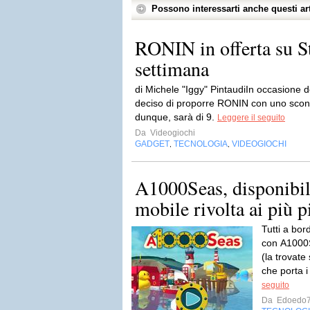
Possono interessarti anche questi art
RONIN in offerta su S
settimana
di Michele "Iggy" PintaudiIn occasione de
deciso di proporre RONIN con uno sconto
dunque, sarà di 9.
Leggere il seguito
Da
Videogiochi
GADGET
TECNOLOGIA
VIDEOGIOCHI
,
,
A1000Seas, disponibil
mobile rivolta ai più p
Tutti a bor
con A1000S
(la trovate
che porta i
seguito
Da
Edoedo