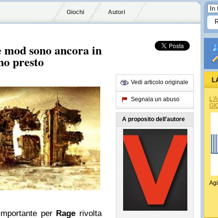
Giochi
Autori
le mod sono ancora in
no presto
L
Vedi articolo originale
L'
Segnala un abuso
GI
A proposito dell'autore
Agi
importante per
Rage
rivolta