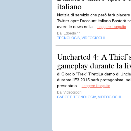
italiano
Notizia di servizio che però farà piacer
Twitter apre l’account italiano.Baster
avere le news nella...
Leggere il seguito
Da
Edoedo77
TECNOLOGIA
VIDEOGIOCHI
,
Uncharted 4: A Thief’
gameplay durante la li
di Giorgio "Trex" TirettiLa demo di Unch
durante l’E3 2015 sarà protagonista, nel
presentata...
Leggere il seguito
Da
Videogiochi
GADGET
TECNOLOGIA
VIDEOGIOCHI
,
,