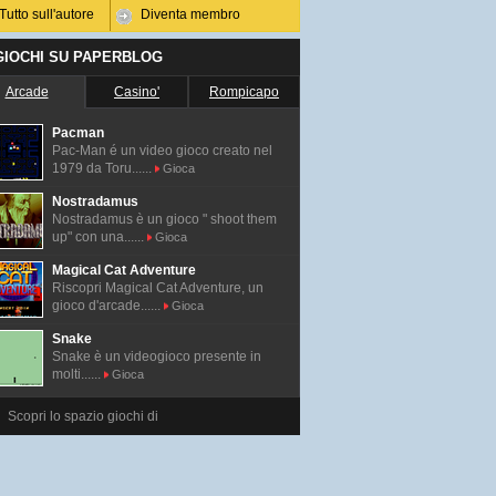
Tutto sull'autore
Diventa membro
 GIOCHI SU PAPERBLOG
Arcade
Casino'
Rompicapo
Pacman
Pac-Man é un video gioco creato nel
1979 da Toru......
Gioca
Nostradamus
Nostradamus è un gioco " shoot them
up" con una......
Gioca
Magical Cat Adventure
Riscopri Magical Cat Adventure, un
gioco d'arcade......
Gioca
Snake
Snake è un videogioco presente in
molti......
Gioca
Scopri lo spazio giochi di