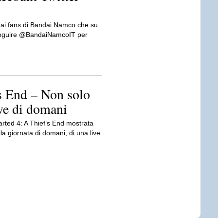
e ai fans di Bandai Namco che su
à seguire @BandaiNamcoIT per
s End – Non solo
ve di domani
arted 4: A Thief’s End mostrata
la giornata di domani, di una live