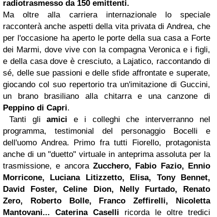
radiotrasmesso da 150 emittenti.
Ma oltre alla carriera internazionale lo speciale
racconterà anche aspetti della vita privata di Andrea, che
per l'occasione ha aperto le porte della sua casa a Forte
dei Marmi, dove vive con la compagna Veronica e i figli,
e della casa dove è cresciuto, a Lajatico, raccontando di
sé, delle sue passioni e delle sfide affrontate e superate,
giocando col suo repertorio tra un'imitazione di Guccini,
un brano brasiliano alla chitarra e una canzone di
Peppino di Capri
.
Tanti gli
amici
e i colleghi che interverranno nel
programma, testimonial del personaggio Bocelli e
dell'uomo Andrea. Primo fra tutti Fiorello, protagonista
anche di un "duetto" virtuale in anteprima assoluta per la
trasmissione, e ancora
Zucchero, Fabio Fazio, Ennio
Morricone, Luciana Litizzetto, Elisa, Tony Bennet,
David Foster, Celine Dion, Nelly Furtado, Renato
Zero, Roberto Bolle, Franco Zeffirelli, Nicoletta
Mantovani... Caterina Caselli
ricorda le oltre tredici