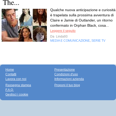
The...
Qualche nuova anticipazione e curiosità
è trapelata sulla prossima avventura di
Claire e Jamie di Outlander, un ritorno
confermato in Orphan Black, cosa...
Leggere il seguito
Da
Linda93
MEDIA E COMUNICAZIONE
SERIE TV
,
Home
Presentazione
Contatti
Condizioni d'uso
Lavora con noi
Informazioni azienda
Rassegna stampa
Proponi il tuo blog
F.A.Q.
Gestisci i cookie