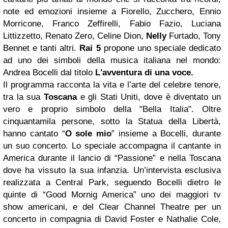
note ed emozioni insieme a Fiorello, Zucchero, Ennio
Morricone, Franco Zeffirelli, Fabio Fazio, Luciana
Littizzetto, Renato Zero, Celine Dion,
Nelly
Furtado, Tony
Bennet e tanti altri.
Rai 5
propone uno speciale dedicato
ad uno dei simboli della musica italiana nel mondo:
Andrea Bocelli dal titolo
L'avventura di una voce.
Il programma racconta la vita e l’arte del celebre tenore,
tra la sua
Toscana
e gli Stati Uniti, dove è diventato un
vero e proprio simbolo della "Bella Italia". Oltre
cinquantamila persone, sotto la Statua della Libertà,
hanno cantato “
O sole mio
” insieme a Bocelli, durante
un suo concerto. Lo speciale accompagna il cantante in
America durante il lancio di “Passione” e nella Toscana
dove ha vissuto la sua infanzia. Un’intervista esclusiva
realizzata a Central Park, seguendo Bocelli dietro le
quinte di “Good Mornig America” uno dei maggiori tv
show americani, e del Clear Channel Theatre per un
concerto in compagnia di David Foster e Nathalie Cole,