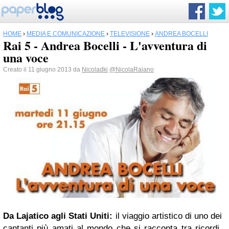
HOME
›
MEDIA E COMUNICAZIONE
›
TELEVISIONE
›
ANDREA BOCELLI
Rai 5 - Andrea Bocelli - L'avventura di
una voce
Creato il 11 giugno 2013 da
Nicoladki
@NicolaRaiano
Da Lajatico agli Stati Uniti:
il viaggio artistico di uno dei
cantanti più amati al mondo che si racconta tra ricordi,