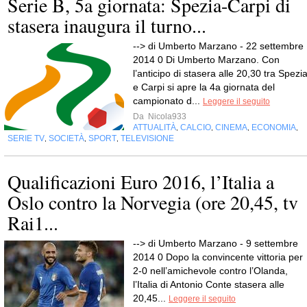
Serie B, 5a giornata: Spezia-Carpi di
stasera inaugura il turno...
--> di Umberto Marzano - 22 settembre
2014 0 Di Umberto Marzano. Con
l’anticipo di stasera alle 20,30 tra Spezi
e Carpi si apre la 4a giornata del
campionato d...
Leggere il seguito
Da
Nicola933
ATTUALITÀ
CALCIO
CINEMA
ECONOMIA
,
,
,
,
SERIE TV
SOCIETÀ
SPORT
TELEVISIONE
,
,
,
Qualificazioni Euro 2016, l’Italia a
Oslo contro la Norvegia (ore 20,45, tv
Rai1...
--> di Umberto Marzano - 9 settembre
2014 0 Dopo la convincente vittoria per
2-0 nell’amichevole contro l’Olanda,
l’Italia di Antonio Conte stasera alle
20,45...
Leggere il seguito