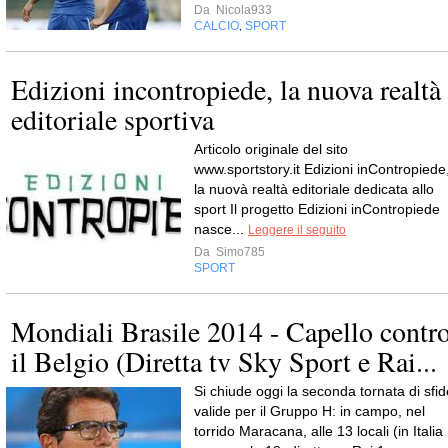
Da
Nicola933
CALCIO
SPORT
,
Edizioni incontropiede, la nuova realtà
editoriale sportiva
Articolo originale del sito
www.sportstory.it Edizioni inContropiede
la nuovà realtà editoriale dedicata allo
sport Il progetto Edizioni inContropiede
nasce...
Leggere il seguito
Da
Simo785
SPORT
Mondiali Brasile 2014 - Capello contr
il Belgio (Diretta tv Sky Sport e Rai...
Si chiude oggi la seconda tornata di sfid
valide per il Gruppo H: in campo, nel
torrido Maracana, alle 13 locali (in Italia