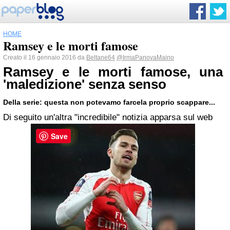
HOME
Ramsey e le morti famose
Creato il 16 gennaio 2016 da
Beltane64
@IrmaPanovaMaino
Ramsey e le morti famose, una
'maledizione' senza senso
Della serie: questa non potevamo farcela proprio scappare...
Di seguito un'altra "incredibile" notizia apparsa sul web
Save