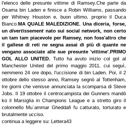
l'elenco delle presunte vittime di Ramsey.
Che parte da
Osama bin Laden e finisce a Robin Williams, passando
per Whitney Houston e, buon ultimo, proprio il Duca
Bianco.
MA QUALE MALEDIZIONE.
Una diceria, forse,
un
divertissement
nato sui social network, non certo
un tam tam piacevole per Ramsey, non foss'altro che
il gallese di reti ne segna assai di più di quante ne
vengano associate alle sue presunte 'vittime'.
PRIMO
GOL ALLO UNITED.
Tutto ha avuto inizio col gol al
Manchester United del primo maggio 2011, cui seguì,
nemmeno 24 ore dopo, l'uccisione di bin Laden. Poi, il 2
ottobre dello stesso anno, Ramsey segnò al Tottenham,
tre giorni che venisse annunciata la scomparsa di Steve
Jobs. Il 19 ottobre il centrocampista dei Gunners mandò
ko il Marsiglia in Champions League e a stretto giro il
colonnello Muʿammar Gheddafi fu catturato, torturato e
brutalmente ucciso.
continua a leggere su: Lettera43