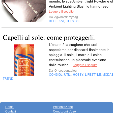
mondo, le sue Ambient light Powder e gl
Ambient Lighting Blush lo hanno reso...
Leggere il seguito
Da
Agwhatsinmybag
BELLEZZA
LIFESTYLE
,
Capelli al sole: come proteggerli.
L'estate è la stagione che tutti
aspettiamo per rilassarci finalmente in
spiaggia. Il sole, il mare e il caldo
costituiscono un piacevole evasione
dalla routine...
Leggere il seguito
Da
Onceuponablog
CONSIGLI UTILI
HOBBY
LIFESTYLE
MODA 
,
,
,
TREND
Home
Presentazione
Contatti
Condizioni d'uso