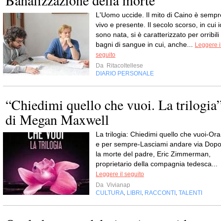
Banalizzazione della morte
L'Uomo uccide. Il mito di Caino è sempr
vivo e presente. Il secolo scorso, in cui i
sono nata, si è caratterizzato per orribili
bagni di sangue in cui, anche...
Leggere i
seguito
Da
Ritacoltellese
DIARIO PERSONALE
“Chiedimi quello che vuoi. La trilogia
di Megan Maxwell
La trilogia: Chiedimi quello che vuoi-Ora
e per sempre-Lasciami andare via Dop
la morte del padre, Eric Zimmerman,
proprietario della compagnia tedesca...
Leggere il seguito
Da
Vivianap
CULTURA
LIBRI
RACCONTI
TALENTI
,
,
,