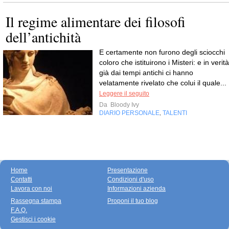
Il regime alimentare dei filosofi
dell’antichità
E certamente non furono degli sciocchi
coloro che istituirono i Misteri: e in verità
già dai tempi antichi ci hanno
velatamente rivelato che colui il quale...
Leggere il seguito
Da
Bloody Ivy
DIARIO PERSONALE
TALENTI
,
Home
Presentazione
Contatti
Condizioni d'uso
Lavora con noi
Informazioni azienda
Rassegna stampa
Proponi il tuo blog
F.A.Q.
Gestisci i cookie