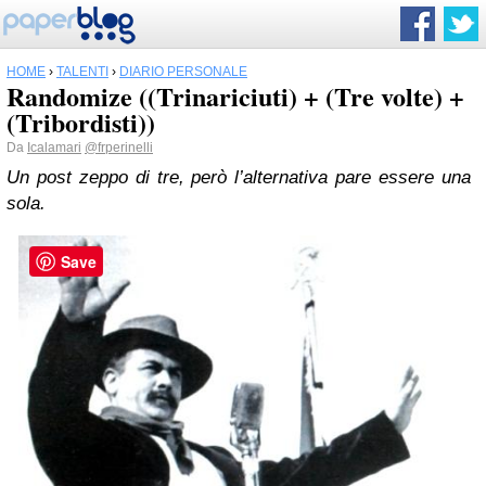
HOME
›
TALENTI
›
DIARIO PERSONALE
Randomize ((Trinariciuti) + (Tre volte) +
(Tribordisti))
Da
Icalamari
@frperinelli
Un post zeppo di tre, però l’alternativa pare essere una
sola.
Save