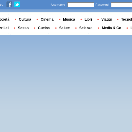
 su
Username
Password
ocietà
Cultura
Cinema
Musica
Libri
Viaggi
Tecnol
er Lei
Sesso
Cucina
Salute
Scienze
Media & Co