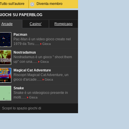
Tutto sull'autore
Diventa membro
 GIOCHI SU PAPERBLOG
Arcade
Casino'
Rompicapo
Pacman
Pac-Man é un video gioco creato nel
1979 da Toru......
Gioca
Nostradamus
Nostradamus è un gioco " shoot them
up" con una......
Gioca
Magical Cat Adventure
Riscopri Magical Cat Adventure, un
gioco d'arcade......
Gioca
Snake
Snake è un videogioco presente in
molti......
Gioca
Scopri lo spazio giochi di