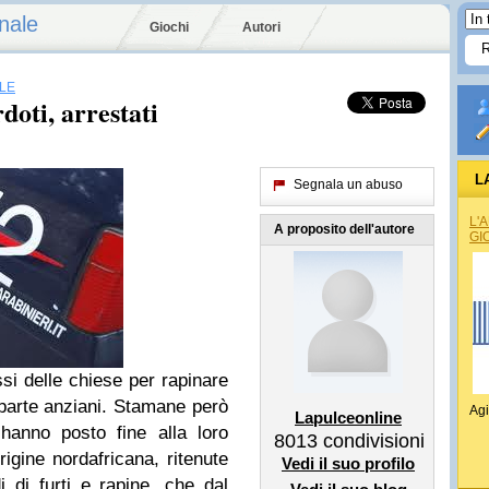
nale
Giochi
Autori
LE
doti, arrestati
L
Segnala un abuso
REG
L'
A proposito dell'autore
GI
si delle chiese per rapinare
 parte anziani. Stamane però
Agi
Lapulceonline
hanno posto fine alla loro
8013
condivisioni
origine nordafricana, ritenute
Vedi il suo profilo
 di furti e rapine, che dal