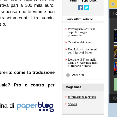
Vedi il suo blog
tiva pari a 300 mila euro.
si pensa che le vittime non
I
rasettantenni. I tre uomini
I suoi ultimi articoli
zio.
Pozzanghere artistiche
dopo la pioggia
primaverile
Taccuino elettorale
Duo Lakota – Andreini
per il festival Echos
L’organo di Frassinello
torna a vivere tra le mani
di Roberto Stirone
ibreria: come la traduzione
Vedi tutti
nuale? Pro e contro per
Magazines
Informazione regionale
Società
ina di