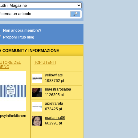
Non ancora membro?
Proponi il tuo blog
A COMMUNITY INFORMAZIONE
IONALE
AUTORE DEL
TOP UTENTI
ORNO
yellowflate
1983762 pt
maestrarosalba
1126395 pt
apietrarota
673425 pt
psyinthekitchen
marianna06
602991 pt