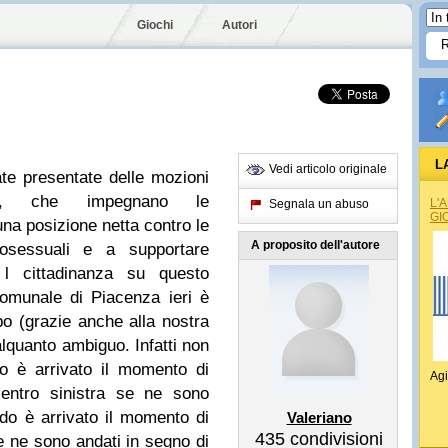
Giochi
Autori
L
Vedi articolo originale
ate presentate delle mozioni
bia, che impegnano le
L'
Segnala un abuso
GI
una posizione netta contro le
A proposito dell'autore
omosessuali e a supportare
e l cittadinanza su questo
omunale di Piacenza ieri è
po (grazie anche alla nostra
 alquanto ambiguo. Infatti non
o è arrivato il momento di
Agi
 centro sinistra se ne sono
do è arrivato il momento di
Valeriano
435
condivisioni
 se ne sono andati in segno di