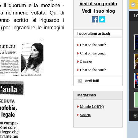
Vedi il suo profilo
e il quorum e la mozione -
Vedi il suo blog
ata nemmeno votata. Qui di
I
nno scritto al riguardo i
per ingrandire le immagini
I suoi ultimi articoli
Chat on the couch
Chat on the couch
8 marzo
Chat on the couch
Vedi tutti
Magazines
Mondo LGBTQ
Società