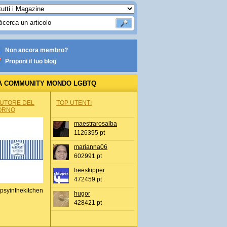
Non ancora membro?
Proponi il tuo blog
A COMMUNITY MONDO LGBTQ
AUTORE DEL
TOP UTENTI
ORNO
maestrarosalba
1126395 pt
marianna06
602991 pt
freeskipper
472459 pt
psyinthekitchen
hugor
428421 pt