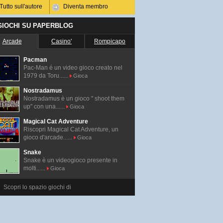
Tutto sull'autore
Diventa membro
 GIOCHI SU PAPERBLOG
Arcade
Casino'
Rompicapo
Pacman
Pac-Man é un video gioco creato nel
1979 da Toru......
Gioca
Nostradamus
Nostradamus è un gioco " shoot them
up" con una......
Gioca
Magical Cat Adventure
Riscopri Magical Cat Adventure, un
gioco d'arcade......
Gioca
Snake
Snake è un videogioco presente in
molti......
Gioca
Scopri lo spazio giochi di