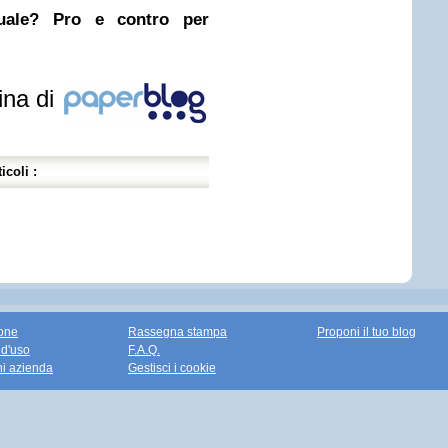
nuale? Pro e contro per
ina di
icoli :
one
Rassegna stampa
Proponi il tuo blog
 d'uso
F.A.Q.
ni azienda
Gestisci i cookie