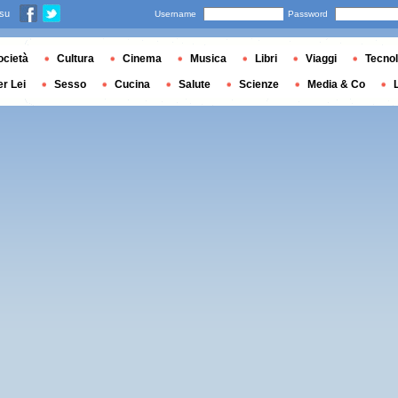
 su
Username
Password
ocietà
Cultura
Cinema
Musica
Libri
Viaggi
Tecnol
er Lei
Sesso
Cucina
Salute
Scienze
Media & Co