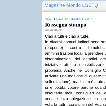
Magazine Mondo LGBTQ
HOME
›
SOCIETÀ
›
MONDO LGBTQ
Rassegna stampa
Da
Valeriano
Ciao a tutti e ciao a tutte.
In diversi comuni italiani sono st
(proposte) contro l'omofo
amministrazioni locali a prendere 
discriminazioni dei cittadini 
iniziative atte a sensibilizzar
problema. Anche nel Consiglio C
arrivata una mozione di questo ti
sollecitazione), ma l'esito è stato
si è potuta votare perchè quand
discuterla molti consiglieri del
andati senza spiegazione, e quan
votarla tutti i consiglieri del PdL