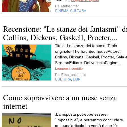
Leggere il seguito
Da
Mutosorriso
CINEMA
CULTURA
,
Recensione: "Le stanze dei fantasmi" d
Collins, Dickens, Gaskell, Procter,...
Titolo: Le stanze dei fantasmiTitolo
originale: The haunted houseAutore:
Collins, Dickens, Gaskell, Procter, Sala 
StrettonEditore: Del vecchioPagine:...
Leggere il seguito
Da
Elisa_antoinette
CULTURA
LIBRI
,
Come sopravvivere a un mese senza
internet
.La risposta potrebbe essere:
“Impossibile”, e potremmo concludere
qui ques’articolo.La verità è che “è