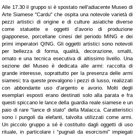
Alle 17.30 il gruppo si è spostato nell'adiacente Museo di
Arte Siamese "Cardu" che ospita una notevole varietà di
pezzi artistici di origine e di culture asiatiche diverse
come statuette e oggetti d’avorio di produzione
giapponese, porcellane cinesi del periodo MING e dei
primi imperatori QING. Gli oggetti artistici sono notevoli
per bellezza di forma, qualità, decorazione, smalti,
ornato e una tecnica esecutiva di altissimo livello. Una
sezione del Museo è dedicata alle armi: raccolta di
grande interesse, soprattutto per la presenza delle armi
siamesi; tra queste prevalgono i pezzi di lusso, realizzati
con abbondante uso d’argento e avorio. Molti degli
esemplari esposti erano destinati solo alla parata e fra
questi spiccano le lance della guardia reale siamese e un
paio di rare “lance di stato” della Malacca. Caratteristici
sono i pungoli da elefanti, talvolta utilizzati come armi.
Un piccolo gruppo a sé è costituito dagli oggetti di uso
rituale, in particolare i “pugnali da esorcismi” impiegati