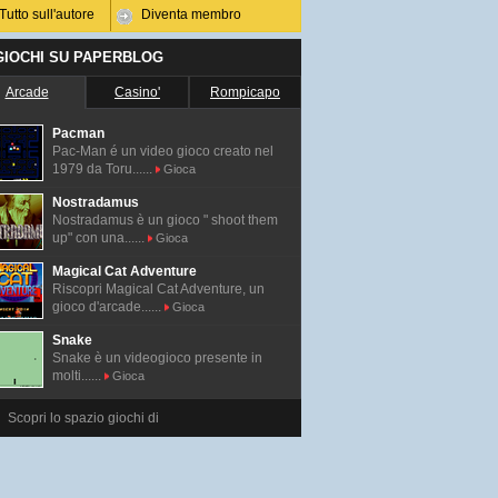
Tutto sull'autore
Diventa membro
 GIOCHI SU PAPERBLOG
Arcade
Casino'
Rompicapo
Pacman
Pac-Man é un video gioco creato nel
1979 da Toru......
Gioca
Nostradamus
Nostradamus è un gioco " shoot them
up" con una......
Gioca
Magical Cat Adventure
Riscopri Magical Cat Adventure, un
gioco d'arcade......
Gioca
Snake
Snake è un videogioco presente in
molti......
Gioca
Scopri lo spazio giochi di