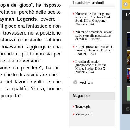
I suoi ultimi articoli
pie del gioco", ha risposto
etta sul perché delle scelte
Numerosi video in-game
I
anticipano l'uscita di Dark
ayman Legends
, ovvero il
Souls III in Giappone -
Notizia - PS4
Il gioco era fantastico e non
Nintendo smentisce le voci
i trovassero nella posizione
sullo stop alla produzione
di Wii U - Notizia
stanza nonostante l'ottimo
e dovevamo raggiungere una
Bungie presenterà stasera i
nuovi contenuti di Destiny
prenderci più tempo sia per
- Notizia - PS4
re le altre versioni".
Il trailer di lancio
giapponese di Hatsune
sione da prendere", ha poi
Miku: Project Diva X -
Notizia - PS4
è quello di assicurare che il
tà del lavoro svolto e che
Vedi tutti
ti. La qualità c'è ora, anche
giungerla".
Magazines
Tecnologia
Videogiochi