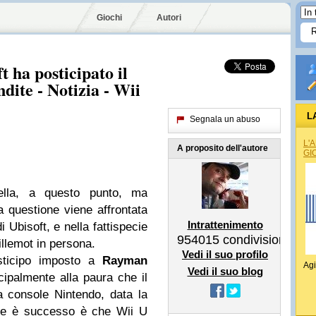
Giochi
Autori
 ha posticipato il
dite - Notizia - Wii
L
Segnala un abuso
L'
A proposito dell'autore
GI
nella, a questo punto, ma
 questione viene affrontata
Intrattenimento
 Ubisoft, e nella fattispecie
954015
condivisioni
illemot in persona.
Vedi il suo profilo
osticipo imposto a
Rayman
Agi
Vedi il suo blog
ipalmente alla paura che il
 console Nintendo, data la
che è successo è che Wii U