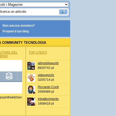
Non ancora membro?
Proponi il tuo blog
A COMMUNITY TECNOLOGIA
AUTORE DEL
TOP UTENTI
ORNO
allmobileworld
8820742 pt
videogiochi
3205714 pt
Riccardo Conti
2069489 pt
psyinthekitchen
intrattenimento
1608418 pt