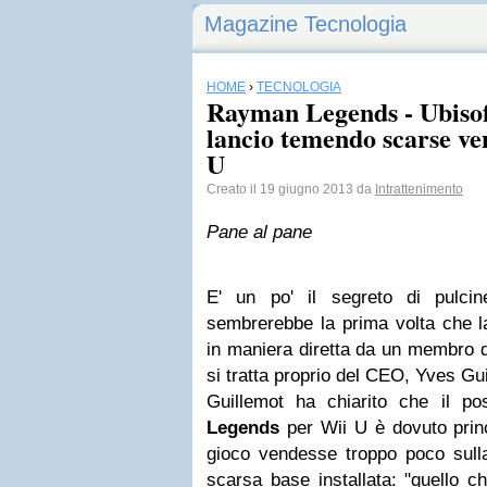
Magazine Tecnologia
HOME
›
TECNOLOGIA
Rayman Legends - Ubisoft
lancio temendo scarse ven
U
Creato il 19 giugno 2013 da
Intrattenimento
Pane al pane
E' un po' il segreto di pulci
sembrerebbe la prima volta che la
in maniera diretta da un membro di
si tratta proprio del CEO, Yves Gu
Guillemot ha chiarito che il p
Legends
per Wii U è dovuto princ
gioco vendesse troppo poco sulla
scarsa base installata: "quello 