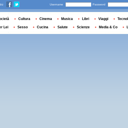
 su
Username
Password
ocietà
Cultura
Cinema
Musica
Libri
Viaggi
Tecnol
er Lei
Sesso
Cucina
Salute
Scienze
Media & Co