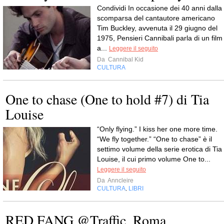
Condividi In occasione dei 40 anni dalla
scomparsa del cantautore americano
Tim Buckley, avvenuta il 29 giugno del
1975, Pensieri Cannibali parla di un film
a...
Leggere il seguito
Da
Cannibal Kid
CULTURA
One to chase (One to hold #7) di Tia
Louise
“Only flying.” I kiss her one more time.
“We fly together.” “One to chase” è il
settimo volume della serie erotica di Tia
Louise, il cui primo volume One to...
Leggere il seguito
Da
Anncleire
CULTURA
LIBRI
,
RED FANG @Traffic, Roma