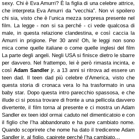
sexy. Chi è Eva Amurri? È la figlia di una celebre attrice,
che interpreta Eva Amurri da “vecchia”. Non vi spoilero
chi sia, visto che è l’unica mezza sorpresa presente nel
film. La legge - non si sa perché - ci vede qualcosa di
male, in questa relazione clandestina, e così caccia la
Amurri in prigione. Per 30 anni! Oh, le leggi non sono
mica come quelle italiane o come quelle inglesi del film
La parte degli angeli. Negli USA si finisce dietro le sbarre
per davvero. Nel frattempo, lei è però rimasta incinta, e
così
Adam Sandler
jr. a 13 anni si ritrova ad essere un
teen dad. Il teen dad più celebre d’America, visto che
questa storia di cronaca vera lo ha trasformato in una
baby star. Dopo questa intro parecchio spassosa, e che
illude ci si possa trovare di fronte a una pellicola davvero
divertente, il film torna al presente e ci mostra un Adam
Sandler ex teen idol ormai caduto nel dimenticatoio e con
il figlio che l’ha abbandonato e ha pure cambiato nome.
Quando scoprirete che nome ha dato il tredicenne Adam
Sandler jr. al figlio, capirete perché l’ha cambiato…