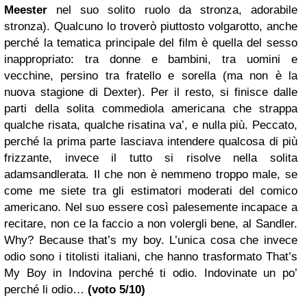
Meester
nel suo solito ruolo da stronza, adorabile
stronza). Qualcuno lo troverò piuttosto volgarotto, anche
perché la tematica principale del film è quella del sesso
inappropriato: tra donne e bambini, tra uomini e
vecchine, persino tra fratello e sorella (ma non è la
nuova stagione di Dexter). Per il resto, si finisce dalle
parti della solita commediola americana che strappa
qualche risata, qualche risatina va’, e nulla più. Peccato,
perché la prima parte lasciava intendere qualcosa di più
frizzante, invece il tutto si risolve nella solita
adamsandlerata. Il che non è nemmeno troppo male, se
come me siete tra gli estimatori moderati del comico
americano. Nel suo essere così palesemente incapace a
recitare, non ce la faccio a non volergli bene, al Sandler.
Why? Because that’s my boy. L’unica cosa che invece
odio sono i titolisti italiani, che hanno trasformato That’s
My Boy in Indovina perché ti odio. Indovinate un po’
perché li odio…
(voto 5/10)