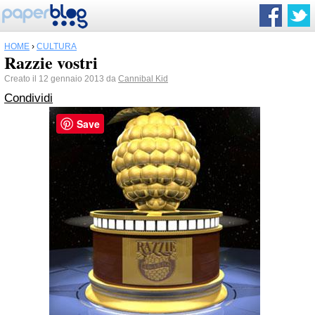
HOME
›
CULTURA
Razzie vostri
Creato il 12 gennaio 2013 da
Cannibal Kid
Condividi
Save