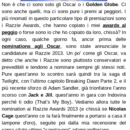
Non è che ci sono solo gli Oscar o i
Golden Globe
. Ci
sono anche quelli, ma ci sono pure i premi ai peggiori. I
più rinomati in questo particolare tipo di premiazioni sono
i Razzie Awards, che hanno copiato i miei
awards al
peggio
o forse sono io che ho copiato da loro, chissà? In
ogni caso, qualche giorno fa, ancor prima delle
nominations agli Oscar
, sono state annunciate le
candidature ai Razzie 2013. Un po’ come gli Oscar, va
detto che anche i Razzie sono piuttosto conservatori e
prevedibili e tendono a nominare sempre gli stessi noti.
Pure quest’anno lo scontro sarà quindi tra la saga di
Twilight, con l’ultimo capitolo Breaking Dawn Parte 2, e il
più recente sforzo di Adam Sandler, già trionfatore l’anno
scorso con
Jack e Jill
, quest'anno in gara con Indovina
perché ti odio (That’s My Boy). Vediamo allora tutte le
nomination ai Razzie Awards 2013 (e chissà se
Nicolas
Cage
quest'anno ce la farà finalmente a portarsi a casa il
lampone d'oro), seguite poi dalla mia recensione del
sopra citato ultimo “capolavoro” adamsandleriano.