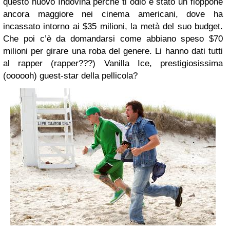
questo nuovo Indovina perché ti odio è stato un floppone
ancora maggiore nei cinema americani, dove ha
incassato intorno ai $35 milioni, la metà del suo budget.
Che poi c’è da domandarsi come abbiano speso $70
milioni per girare una roba del genere. Li hanno dati tutti
al rapper (rapper???) Vanilla Ice, prestigiosissima
(oooooh) guest-star della pellicola?