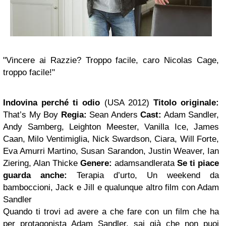
"Vincere ai Razzie? Troppo facile, caro Nicolas Cage,
troppo facile!"
Indovina perché ti odio
(USA 2012)
Titolo originale:
That’s My Boy
Regia:
Sean Anders
Cast:
Adam Sandler,
Andy Samberg, Leighton Meester, Vanilla Ice, James
Caan, Milo Ventimiglia, Nick Swardson, Ciara, Will Forte,
Eva Amurri Martino, Susan Sarandon, Justin Weaver, Ian
Ziering, Alan Thicke
Genere:
adamsandlerata
Se ti piace
guarda anche:
Terapia d’urto, Un weekend da
bamboccioni, Jack e Jill e qualunque altro film con Adam
Sandler
Quando ti trovi ad avere a che fare con un film che ha
per protagonista Adam Sandler, sai già che non puoi