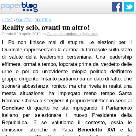
HOME
›
SOCIETÀ
›
POLITICA
Reality sciò, avanti un altro!
Creato il 19 aprile 2013 da
Giuseppe Lombardo
@giuslom
Il Pd non finisce mai di stupire. Le elezioni per il
Quirinale rappresentano la cartina di tornasole sullo stato
di salute della leadership bersaniana. Una leadership
effimera, ormai a tempo, logorata prima dal verdetto delle
urne e poi da un'evidente miopia politica dell'intero
gruppo dirigente. Intanto partiamo da un dato di fatto, che
suonerà abbastanza ironico, ma che rivela in realtà una
mesta situazione: ha impiegato meno tempo Santa
Romana Chiesa a scegliere il proprio Pontefice in seno al
Conclave
di quanto ne sta impiegando il Parlamento
italiano per selezionare il nuovo Presidente della
Repubblica. E se valutiamo il contesto, ossia le
dimissioni storiche di Papa
Benedetto XVI
e la