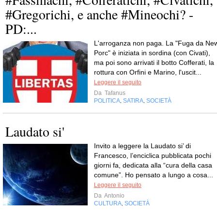
#Gregorichi, e anche #Mineochi? -
PD:...
L'arroganza non paga. La "Fuga da Ne
Porc" è iniziata in sordina (con Civati),
ma poi sono arrivati il botto Cofferati, la
rottura con Orfini e Marino, l'uscit...
Leggere il seguito
Da
Tafanus
POLITICA
SATIRA
SOCIETÀ
,
,
Laudato si'
Invito a leggere la Laudato si’ di
Francesco, l’enciclica pubblicata pochi
giorni fa, dedicata alla “cura della casa
comune”. Ho pensato a lungo a cosa...
Leggere il seguito
Da
Antonio
CULTURA
SOCIETÀ
,