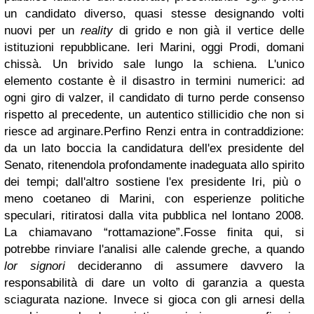
un candidato diverso, quasi stesse designando volti
nuovi per un
reality
di grido e non già il vertice delle
istituzioni repubblicane. Ieri Marini, oggi Prodi, domani
chissà. Un brivido sale lungo la schiena. L'unico
elemento costante è il disastro in termini numerici: ad
ogni giro di valzer, il candidato di turno perde consenso
rispetto al precedente, un autentico stillicidio che non si
riesce ad arginare.
Perfino Renzi entra in contraddizione:
da un lato boccia la candidatura dell'ex presidente del
Senato, ritenendola profondamente inadeguata allo spirito
dei tempi; dall'altro sostiene l'ex presidente Iri, più o
meno coetaneo di Marini, con esperienze politiche
speculari, ritiratosi dalla vita pubblica nel lontano 2008.
La chiamavano “rottamazione”.
Fosse finita qui, si
potrebbe rinviare l'analisi alle calende greche, a quando
lor signori
decideranno di assumere davvero la
responsabilità di dare un volto di garanzia a questa
sciagurata nazione. Invece si gioca con gli arnesi della