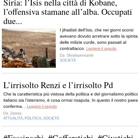
Siria: l’Isis nella città di Kobane,
l’offensiva stamane all’alba. Occupati
due...
I jihadisti dell’Isis, che nei giorni scorsi
avevano dovuto arretrare sotto la spinta
delle milizie curde, sono passati al
contrattacco.
Leggere il seguito
Da
Stivalepensante
SOCIETÀ
L’irrisolto Renzi e l’irrisolto Pd
Che la caratteristica più vistosa della politica e del giornalismo politic
italiano sia l’isterismo, è cosa ormai risaputa. In questo il nostro pae
conferma...
Leggere il seguito
Da
Zamax
ATTUALITÀ
POLITICA
SOCIETÀ
,
,
#Fassinachi, #Cofferatichi, #Civatichi,