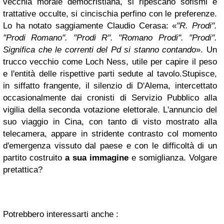
vecchia morale democristiana, si ripescano sofismi e
trattative occulte, si cincischia perfino con le preferenze.
Lo ha notato saggiamente Claudio Cerasa: «
"R. Prodi".
"Prodi Romano". "Prodi R". "Romano Prodi". "Prodi".
Significa che le correnti del Pd si stanno contando
». Un
trucco vecchio come Loch Ness, utile per capire il peso
e l'entità delle rispettive parti sedute al tavolo.
Stupisce,
in siffatto frangente, il silenzio di D'Alema, intercettato
occasionalmente dai cronisti di Servizio Pubblico alla
vigilia della seconda votazione elettorale. L'annuncio del
suo viaggio in Cina, con tanto di visto mostrato alla
telecamera, appare in stridente contrasto col momento
d'emergenza vissuto dal paese e con le difficoltà di un
partito costruito
a sua immagine
e somiglianza. Volgare
pretattica?
Potrebbero interessarti anche :