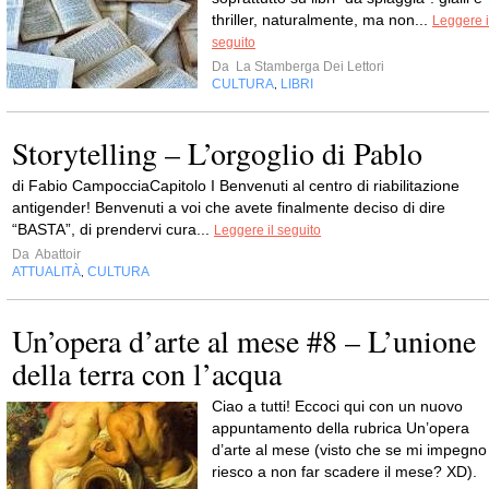
thriller, naturalmente, ma non...
Leggere i
seguito
Da
La Stamberga Dei Lettori
CULTURA
LIBRI
,
Storytelling – L’orgoglio di Pablo
di Fabio CampocciaCapitolo I Benvenuti al centro di riabilitazione
antigender! Benvenuti a voi che avete finalmente deciso di dire
“BASTA”, di prendervi cura...
Leggere il seguito
Da
Abattoir
ATTUALITÀ
CULTURA
,
Un’opera d’arte al mese #8 – L’unione
della terra con l’acqua
Ciao a tutti! Eccoci qui con un nuovo
appuntamento della rubrica Un’opera
d’arte al mese (visto che se mi impegno
riesco a non far scadere il mese? XD).