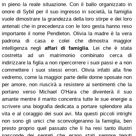
in pieno la reale situazione. Con il ballo organizzato in
onore di Sybil per il suo ingresso in società, la famiglia
vuole dimostrare la grandezza della loro stirpe e dei loro
antenati che in precedenza con le loro gesta hanno reso
importante il nome Pendleton. Olivia la madre è la vera
padrona di casa e colei che dimostra maggior
intelligenza negli
affari di famiglia
. Lei che è stata
costretta ad un matrimonio combinato cerca di
indirizzare la figlia a non ripercorrere i suoi passi e a non
commettere i suoi stessi errori. Olivia infatti alla fine
vedremo, come la maggior parte delle donne sposate non
per amore, non riuscirà a resistere ai sentimenti che la
portano verso Michael O'Hara che diventerà il suo
amante mentre il marito concentra tutte le sue energie a
scrivere una biografia dedicata a portare splendore alla
vita e al coraggio dei suoi avi. Ma questi piccoli intrighi
non sono gli unici che sconvolgeranno la famiglia, ben
presto proprio quel passato che li ha resi tanto illustri
nasconde dei segreti che erano stati sempre tenuti