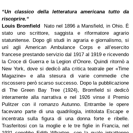
“Un classico della letteratura americana tutto da
riscoprire.“
Louis Bromfield
Nato nel 1896 a Mansfield, in Ohio. È
stato uno scrittore, saggista e riformatore agrario
statunitense. Dopo gli studi in agraria e giornalismo, si
unì agli American Ambulance Corps e all’esercito
francese prestando servizio dal 1917 al 1919 e ricevendo
la Croce di Guerra e la Legion d’Onore. Quindi ritornò a
New York, dove si dedicò alla critica teatrale per «Time
Magazine» e alla stesura di varie commedie che
riscossero però scarso successo. Dopo la pubblicazione
di The Green Bay Tree (1924), Bromfield si dedicò
interamente alla narrativa e nel 1926 vinse il Premio
Pulitzer con il romanzo Autunno. Entrambe le opere
facevano parte di una quadrilogia, intitolata Escape e
incentrata sulla figura di una donna forte e ribelle.
Trasferitosi con la moglie e le tre figlie in Francia, nel
1931 conobbe Edith Wharton, con la quale intrattenne