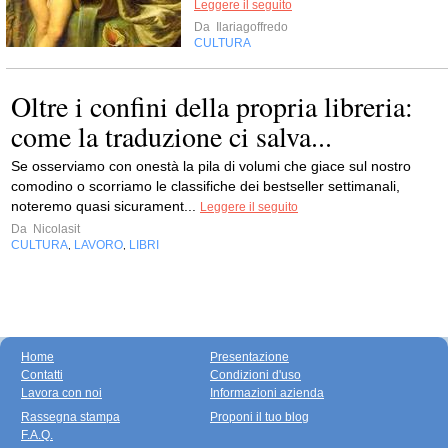
Leggere il seguito
Da
Ilariagoffredo
CULTURA
Oltre i confini della propria libreria:
come la traduzione ci salva...
Se osserviamo con onestà la pila di volumi che giace sul nostro
comodino o scorriamo le classifiche dei bestseller settimanali,
noteremo quasi sicurament...
Leggere il seguito
Da
Nicolasit
CULTURA
LAVORO
LIBRI
,
,
Home
Presentazione
Contatti
Condizioni d'uso
Lavora con noi
Informazioni azienda
Rassegna stampa
Proponi il tuo blog
F.A.Q.