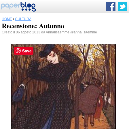
HOME
›
CULTURA
Recensione: Autunno
Creato il 06 agosto 2013 da
Annalisaemme
@annalisaemme
Save