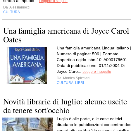
strada al tripudio...
Leggere il seguito
Da
Alessiamocci
CULTURA
Una famiglia americana di Joyce Carol
Oates
Una famiglia americana Lingua:Italiano 
Numero di pagine: 506 | Formato:
Copertina rigida Isbn-10: A000179601 |
Data di pubblicazione: 01/11/2004 Di
Joyce Caro...
Leggere il seguito
Da
Monica Spicciani
CULTURA
LIBRI
,
Novità librarie di luglio: alcune uscite
da tenere sott'occhio
Luglio è alle porte, e le case editrici
diradano le pubblicazioni concentrandos
soprattutto su libri "da spiaggia": gialli e