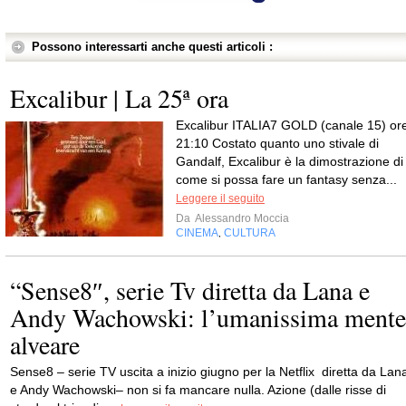
Possono interessarti anche questi articoli :
Excalibur | La 25ª ora
Excalibur ITALIA7 GOLD (canale 15) or
21:10 Costato quanto uno stivale di
Gandalf, Excalibur è la dimostrazione di
come si possa fare un fantasy senza...
Leggere il seguito
Da
Alessandro Moccia
CINEMA
CULTURA
,
“Sense8″, serie Tv diretta da Lana e
Andy Wachowski: l’umanissima mente
alveare
Sense8 – serie TV uscita a inizio giugno per la Netflix diretta da Lan
e Andy Wachowski– non si fa mancare nulla. Azione (dalle risse di