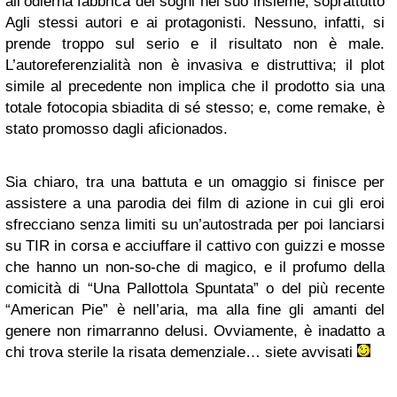
all’odierna fabbrica dei sogni nel suo insieme, soprattutto
Agli stessi autori e ai protagonisti. Nessuno, infatti, si
prende troppo sul serio e il risultato non è male.
L’autoreferenzialità non è invasiva e distruttiva; il plot
simile al precedente non implica che il prodotto sia una
totale fotocopia sbiadita di sé stesso; e, come remake, è
stato promosso dagli aficionados.
Sia chiaro, tra una battuta e un omaggio si finisce per
assistere a una parodia dei film di azione in cui gli eroi
sfrecciano senza limiti su un’autostrada per poi lanciarsi
su TIR in corsa e acciuffare il cattivo con guizzi e mosse
che hanno un non-so-che di magico, e il profumo della
comicità di “Una Pallottola Spuntata” o del più recente
“American Pie” è nell’aria, ma alla fine gli amanti del
genere non rimarranno delusi. Ovviamente, è inadatto a
chi trova sterile la risata demenziale… siete avvisati