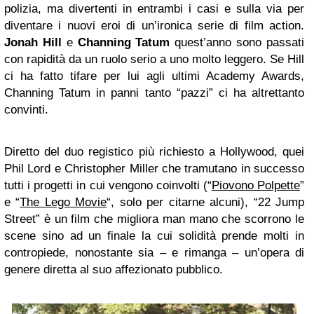
polizia, ma divertenti in entrambi i casi e sulla via per
diventare i nuovi eroi di un’ironica serie di film action.
Jonah Hill
e
Channing Tatum
quest’anno sono passati
con rapidità da un ruolo serio a uno molto leggero. Se Hill
ci ha fatto tifare per lui agli ultimi Academy Awards,
Channing Tatum in panni tanto “pazzi” ci ha altrettanto
convinti.
Diretto del duo registico più richiesto a Hollywood, quei
Phil Lord e Christopher Miller che tramutano in successo
tutti i progetti in cui vengono coinvolti (“
Piovono Polpette
”
e “
The Lego Movie
“, solo per citarne alcuni), “22 Jump
Street” è un film che migliora man mano che scorrono le
scene sino ad un finale la cui solidità prende molti in
contropiede, nonostante sia – e rimanga – un’opera di
genere diretta al suo affezionato pubblico.