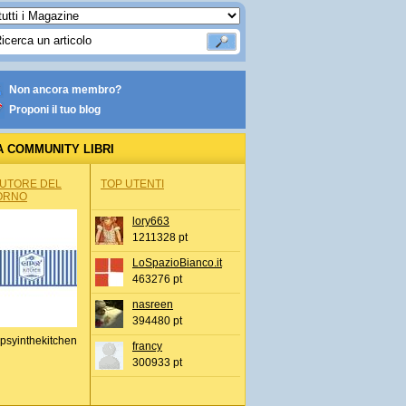
Non ancora membro?
Proponi il tuo blog
A COMMUNITY LIBRI
AUTORE DEL
TOP UTENTI
ORNO
lory663
1211328 pt
LoSpazioBianco.it
463276 pt
nasreen
394480 pt
psyinthekitchen
francy
300933 pt