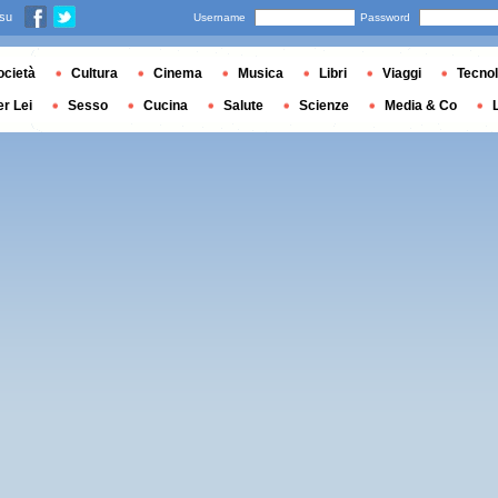
 su
Username
Password
ocietà
Cultura
Cinema
Musica
Libri
Viaggi
Tecnol
er Lei
Sesso
Cucina
Salute
Scienze
Media & Co