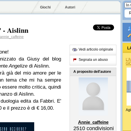
Giochi
Autori
 - Aislinn
annie_caffeine
L
Vedi articolo originale
one!
anizzato da Giusy del blog
L'
Segnala un abuso
GI
ente
Angelize
di Aislinn.
A proposito dell'autore
rà già del mio amore per le
' un tema che mi ha sempre
o essere molto critica, quindi
manzo di Aislinn.
duologia edita da Fabbri. E'
 e il prezzo è di € 16,00.
Agi
Annie_caffeine
2510
condivisioni