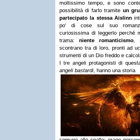
moltissimo tempo, e sono conte
possibilità di farlo tramite
un gru
partecipato la stessa Aislinn
int
po' di cose sul suo romanz
curiosissima di leggerlo perché m
trama:
niente romanticismo
, 
scontrano tra di loro, pronti ad u
strumenti di un Dio freddo e calcol
I tre angeli protagonisti di quest
angeli bastardi
, hanno una storia
comune alle spalle: erano persone