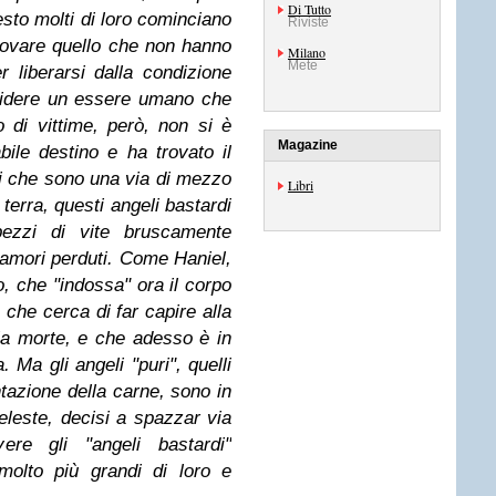
Di Tutto
sto molti di loro cominciano
Riviste
provare quello che non hanno
Milano
Mete
r liberarsi dalla condizione
cidere un essere umano che
 di vittime, però, non si è
Magazine
ile destino e ha trovato il
vi che sono una via di mezzo
Libri
 terra, questi angeli bastardi
 pezzi di vite bruscamente
re amori perduti. Come Haniel,
o, che "indossa" ora il corpo
che cerca di far capire alla
a morte, e che adesso è in
. Ma gli angeli "puri", quelli
tazione della carne, sono in
eleste, decisi a spazzar via
ere gli "angeli bastardi"
molto più grandi di loro e