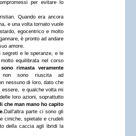
compromessi per evitare lo
istian. Quando era ancora
a, e una volta tornato vuole
estardo, egocentrico e molto
ngannare, è pronto ad andare
l suo amore.
 i segreti e le speranze, e le
 molto equilibrata nel corso
i sono rimasta veramente
e non sono riuscita ad
 nessuno di loro, dato che
i essere, e qualche volta mi
 delle loro azioni, soprattutto
oli che man mano ho capito
e.
Dall'altra parte ci sono gli
re ciniche, spietate e crudeli
 della caccia agli ibridi la