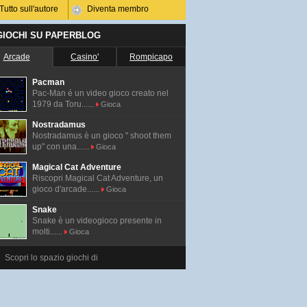
Tutto sull'autore
Diventa membro
 GIOCHI SU PAPERBLOG
Arcade
Casino'
Rompicapo
Pacman
Pac-Man é un video gioco creato nel
1979 da Toru......
Gioca
Nostradamus
Nostradamus è un gioco " shoot them
up" con una......
Gioca
Magical Cat Adventure
Riscopri Magical Cat Adventure, un
gioco d'arcade......
Gioca
Snake
Snake è un videogioco presente in
molti......
Gioca
Scopri lo spazio giochi di