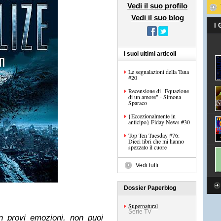
Vedi il suo profilo
Vedi il suo blog
I
I suoi ultimi articoli
Le segnalazioni della Tana
#20
Recensione di "Equazione
di un amore" - Simona
Sparaco
{Eccezionalmente in
anticipo} Fiday News #30
Top Ten Tuesday #76:
Dieci libri che mi hanno
spezzato il cuore
Vedi tutti
Dossier Paperblog
Supernatural
Serie TV
n provi emozioni, non puoi