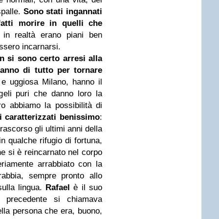
spalle.
Sono stati ingannati
fatti morire in quelli che
in realtà erano piani ben
essero incarnarsi.
n si sono certo arresi alla
 fanno
di tutto
per tornare
a e uggiosa Milano, hanno il
ngeli puri che danno loro la
ro abbiamo la possibilità di
i caratterizzati benissimo
:
ascorso gli ultimi anni della
n qualche rifugio di fortuna,
he si è reincarnato nel corpo
riamente arrabbiato con la
rabbia, sempre pronto allo
sulla lingua.
Rafael
è il suo
a precedente si chiamava
ella persona che era, buono,