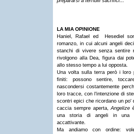
prepararsi a terribili sacrifici...
LA MIA OPINIONE
Haniel, Rafael ed Hesediel son
romanzo, in cui alcuni angeli dec
stanchi di vivere senza sentire 
rivolgono alla Dea, figura dai pot
allo stesso tempo a lui opposta.
Una volta sulla terra però i loro 
finiti: possono sentire, tocc
nascondersi costantemente perché
loro tracce, con l'intenzione di ste
scontri epici che ricordano un po' 
caccia sempre aperta,
Angelize
è
una storia di angeli in una 
accattivante.
Ma andiamo con ordine: vo