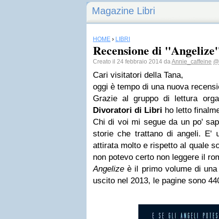
Magazine Libri
HOME
›
LIBRI
Recensione di "Angelize"
Creato il 24 febbraio 2014 da
Annie_caffeine
@
Cari visitatori della Tana,
oggi è tempo di una nuova recensi
Grazie al gruppo di lettura org
Divoratori di Libri
ho letto finalm
Chi di voi mi segue da un po' sap
storie che trattano di angeli. E
attirata molto e rispetto al quale s
non potevo certo non leggere il ro
Angelize
è il primo volume di una 
uscito nel 2013, le pagine sono 440