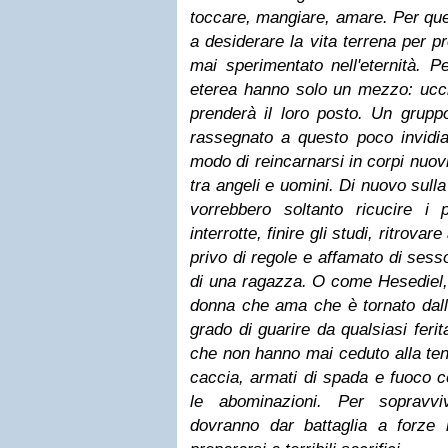
toccare, mangiare, amare. Per que
a desiderare la vita terrena per 
mai sperimentato nell'eternità. Pe
eterea hanno solo un mezzo: uc
prenderà il loro posto. Un gruppo
rassegnato a questo poco invidiab
modo di reincarnarsi in corpi nuo
tra angeli e uomini. Di nuovo sulla
vorrebbero soltanto ricucire i
interrotte, finire gli studi, ritrova
privo di regole e affamato di sess
di una ragazza. O come Hesediel, 
donna che ama che è tornato dall
grado di guarire da qualsiasi ferita
che non hanno mai ceduto alla ten
caccia, armati di spada e fuoco c
le abominazioni. Per sopravviv
dovranno dar battaglia a forze 