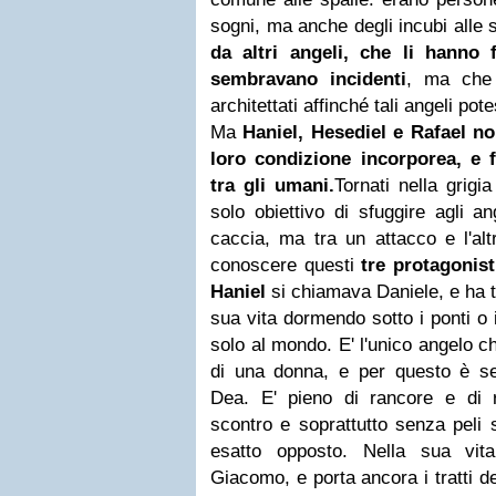
sogni, ma anche degli incubi alle 
da altri angeli, che li hanno 
sembravano incidenti
, ma che 
architettati affinché tali angeli pot
Ma
Haniel, Hesediel e Rafael no
loro condizione incorporea, e
tra gli umani.
Tornati nella grigi
solo obiettivo di sfuggire agli a
caccia, ma tra un attacco e l'alt
conoscere questi
tre protagonist
Haniel
si chiamava Daniele, e ha tr
sua vita dormendo sotto i ponti o i
solo al mondo. E' l'unico angelo c
di una donna, e per questo è se
Dea. E' pieno di rancore e di 
scontro e soprattutto senza peli 
esatto opposto. Nella sua vit
Giacomo, e porta ancora i tratti d