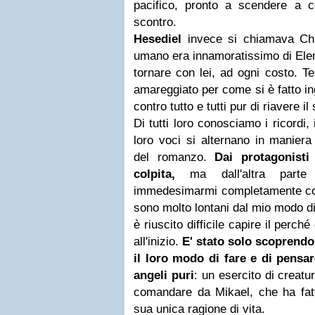
pacifico, pronto a scendere a 
scontro.
Hesediel
invece si chiamava Chr
umano era innamoratissimo di Elen
tornare con lei, ad ogni costo. T
amareggiato per come si è fatto i
contro tutto e tutti pur di riavere i
Di tutti loro conosciamo i ricordi,
loro voci si alternano in maniera
del romanzo.
Dai protagonist
colpita,
ma dall'altra part
immedesimarmi completamente con
sono molto lontani dal mio modo d
è riuscito difficile capire il perché
all'inizio.
E' stato solo scoprend
il loro modo di fare e di pensar
angeli puri
: un esercito di creatu
comandare da Mikael, che ha fatto
sua unica ragione di vita.