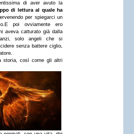
ntissima di aver avuto la
ppo di lettura al quale ha
ervenendo per spiegarci un
o.
E poi ovviamente ero
i aveva catturato già dalla
anzi, solo angeli che si
ccidere senza battere ciglio,
atore.
a storia, così come gli altri
 normali, con una vita, dei