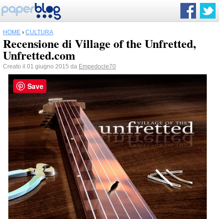
HOME
›
CULTURA
Recensione di Village of the Unfretted,
Unfretted.com
Creato il 01 giugno 2015 da
Empedocle70
Save