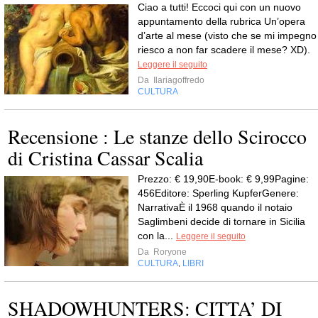
Ciao a tutti! Eccoci qui con un nuovo
appuntamento della rubrica Un’opera
d’arte al mese (visto che se mi impegno
riesco a non far scadere il mese? XD).
Leggere il seguito
Da
Ilariagoffredo
CULTURA
Recensione : Le stanze dello Scirocco
di Cristina Cassar Scalia
Prezzo: € 19,90E-book: € 9,99Pagine:
456Editore: Sperling KupferGenere:
NarrativaÈ il 1968 quando il notaio
Saglimbeni decide di tornare in Sicilia
con la...
Leggere il seguito
Da
Roryone
CULTURA
LIBRI
,
SHADOWHUNTERS: CITTA’ DI